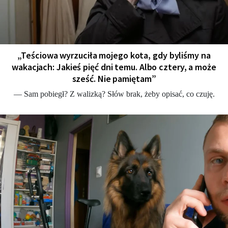
„Teściowa wyrzuciła mojego kota, gdy byliśmy na
wakacjach: Jakieś pięć dni temu. Albo cztery, a może
sześć. Nie pamiętam”
— Sam pobiegł? Z walizką? Słów brak, żeby opisać, co czuję.