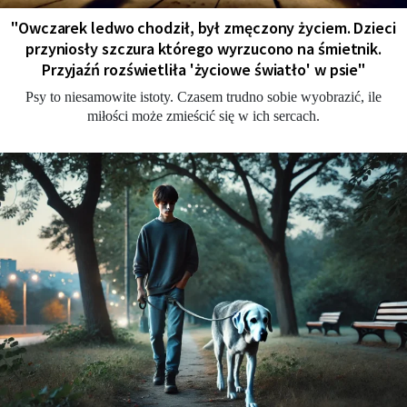
"Owczarek ledwo chodził, był zmęczony życiem. Dzieci
przyniosły szczura którego wyrzucono na śmietnik.
Przyjaźń rozświetliła 'życiowe światło' w psie"
Psy to niesamowite istoty. Czasem trudno sobie wyobrazić, ile
miłości może zmieścić się w ich sercach.