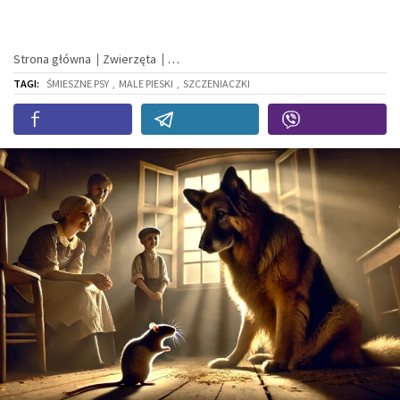
Strona główna
Zwierzęta
TAGI:
ŚMIESZNE PSY
,
MALE PIESKI
,
SZCZENIACZKI