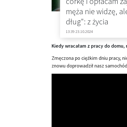
córkę i opłacam z
męża nie widzę, al
dług": z życia
13:39 23.10.2024
Kiedy wracałam z pracy do domu, n
Zmęczona po ciężkim dniu pracy, nio
znowu doprowadził nasz samochód 