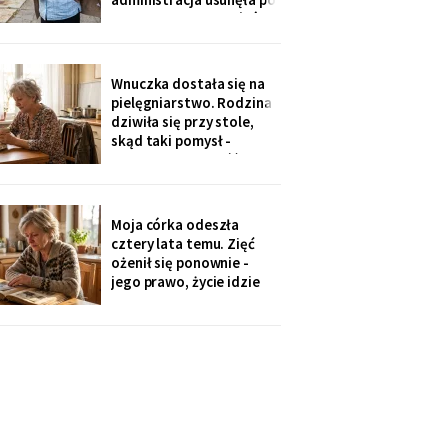
„skargach mieszkańców"
- podobno psujemy
widok. Pod pismem
jedenaście podpisów.
Wnuczka dostała się na
Rozpoznałam charakter
pielęgniarstwo. Rodzina
pisma córki - ma tu
dziwiła się przy stole,
kawalerkę pod wynajem.
skąd taki pomysł -
„Mamo, bez przesady
przecież mogła „iść na
coś lepszego".
Odpowiedziała, nie
podnosząc głowy znad
Moja córka odeszła
talerza: „bo widziałam,
cztery lata temu. Zięć
jak babcia trzy lata
ożenił się ponownie -
zajmowała się dziadkiem.
jego prawo, życie idzie
Też chcę tak
dalej. W czwartek
wnuczka szepnęła mi, że
zdjęcia mamy zniknęły ze
ścian, „bo ciocia nie lubi
na nie patrzeć". Dałam jej
mały album - schowała go
do tornistra jak