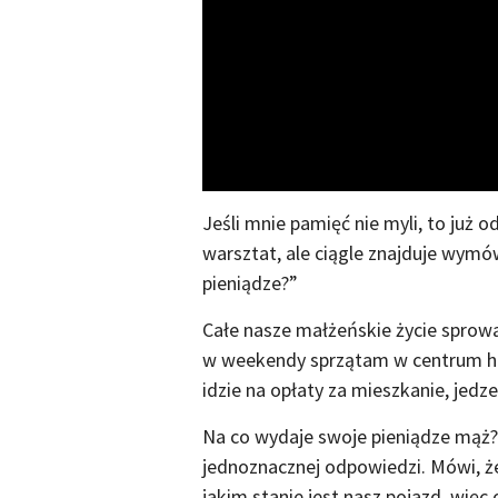
Jeśli mnie pamięć nie myli, to już o
warsztat, ale ciągle znajduje wymó
pieniądze?”
Całe nasze małżeńskie życie sprowa
w weekendy sprzątam w centrum h
idzie na opłaty za mieszkanie, jedze
Na co wydaje swoje pieniądze mąż? 
jednoznacznej odpowiedzi. Mówi, że
jakim stanie jest nasz pojazd, więc