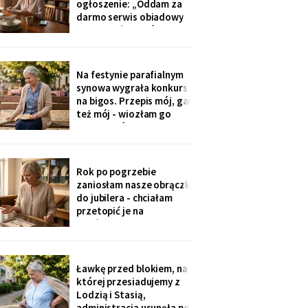
ogłoszenie: „Oddam za
problemy".
darmo serwis obiadowy
na dwanaście osób,
nieużywany od pięciu lat.
Powód: nie mam już dla
kogo nakrywać". W dwie
Na festynie parafialnym
godziny napisało
synowa wygrała konkurs
czterdzieści obcych osób.
na bigos. Przepis mój, gar
Z rodziny - nikt, choć
też mój - wiozłam go
wszyscy tam siedzą.
rano taksówką, żeby się
nie wylał. Przy dyplomie
powiedziała do
mikrofonu: „to stary
Rok po pogrzebie
przepis z mojej rodziny".
zaniosłam nasze obrączki
Klaskałam razem ze
do jubilera - chciałam
wszystkimi.
przetopić je na
pierścionek dla wnuczki.
Pan zważył, obejrzał
przez lupę i powiedział
cicho: „Pani jest złota.
Ławkę przed blokiem, na
Męża - pozłacana, dobra
której przesiadujemy z
imitacja, robota sprzed
Lodzią i Stasią,
lat".
administracja usunęła po