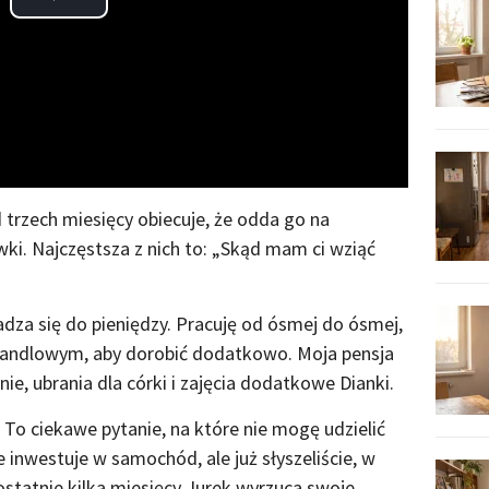
Play
Video
d trzech miesięcy obiecuje, że odda go na
wki. Najczęstsza z nich to: „Skąd mam ci wziąć
dza się do pieniędzy. Pracuję od ósmej do ósmej,
andlowym, aby dorobić dodatkowo. Moja pensja
nie, ubrania dla córki i zajęcia dodatkowe Dianki.
To ciekawe pytanie, na które nie mogę udzielić
 inwestuje w samochód, ale już słyszeliście, w
 ostatnie kilka miesięcy Jurek wyrzuca swoje