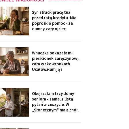
Syn stracił pracę tuż
przed ratą kredytu. Nie
poprosił o pomoc - za
dumny, cały ojciec.
Przelałam im z lokaty
piętnaście tysięcy, w
tytule wpisałam „zaległy
prezent ślubny".
Wnuczka pokazała mi
Wieczorem zadzwonił i
pierścionek zaręczynowy,
długo milczał w
cała w skowronkach.
słuchawce - pierwszy raz
Ucałowałam ją i
od lat
powiedziałam tylko
jedno: „załóż osobne
konto, dziecko, i nigdy
go nie zamykaj". Zdziwiła
Obejrzałam trzy domy
się, mama się obruszyła.
seniora - sama, z listą
Kiedyś zrozumie - ja
pytań w zeszycie. W
zrozumiałam o
„Słonecznym" mają chór,
czterdzieści lat za
bibliotekę i balkony na
południe. Wpłaciłam
zadatek za pokój z