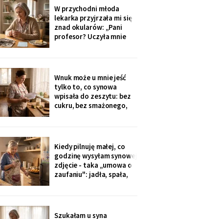
widokiem na sad i
W przychodni młoda
podpisałam papiery.
lekarka przyjrzała mi się
Dzieciom powiem po
znad okularów: „Pani
fakcie - niech raz
profesor? Uczyła mnie
dowiedzą się ostatnie.
pani polskiego w drugim
liceum!". Przyjęła mnie
bez kolejki, a na koniec
ucałowała w oba policzki.
Wnuk może u mnie jeść
Córka wieczorem
tylko to, co synowa
zapytała tylko, czy przy
wpisała do zeszytu: bez
okazji wzięłam receptę
cukru, bez smażonego,
na
bez „białej mąki". W
czwartek poprosił o
pajdę ze smalcem i
ogórkiem - nie umiałam
Kiedy pilnuję małej, co
odmówić. Wieczorem
godzinę wysyłam synowej
przyszła wiadomość:
zdjęcie - taka „umowa o
„proszę traktować
zaufaniu": jadła, spała,
zeszyt poważnie, inaczej
rysuje. W czwartek
piekłyśmy babeczki i
zapomniałam o
czternastej. Siedem
Szukałam u syna