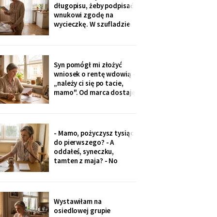
minut później dzwonił
długopisu, żeby podpisać
telefon: „czemu nie ma
wnukowi zgodę na
zdjęcia, coś się stało?!".
wycieczkę. W szufladzie
Babeczki
leżały broszury trzech
domów seniora. Przy tym
pod Grójcem ktoś dopisał
ołówkiem: «od
Syn pomógł mi złożyć
stycznia?».
wniosek o rentę wdowią -
„należy ci się po tacie,
mamo". Od marca dostaję
czterysta złotych więcej.
I od marca syn co miesiąc
wyciąga rękę: „przecież
to tatowe pieniądze, a
- Mamo, pożyczysz tysiąc
tata by chciał pomagać
do pierwszego? - A
nam, nie tobie".
oddałeś, syneczku,
tamten z maja? - No
wiesz co, z tobą się nie da
rozmawiać. Odłożył
słuchawkę. Pięć minut
później zadzwoniła
Wystawiłam na
synowa. Zaczęła od tego,
osiedlowej grupie
że „babcia podobno robi