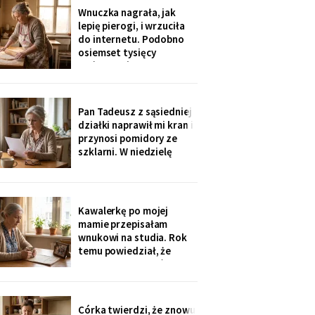
rozliczenie: „twoja
Wnuczka nagrała, jak
połowa za opiekunkę,
lepię pierogi, i wrzuciła
osiem tysięcy. Mama by
do internetu. Podobno
tak chciała".
osiemset tysięcy
wyświetleń - ludzie z
całej Polski piszą, że
przypominam im ich
babcie. Córka obejrzała
Pan Tadeusz z sąsiedniej
dwa razy i powiedziała
działki naprawił mi kran i
tylko: „Mamo, mogłaś
przynosi pomidory ze
chociaż zdjąć ten stary
szklarni. W niedzielę
fartuch".
dzieci przyjechały oboje,
bez wnuków, na
„poważną rozmowę o
przyszłości". Syn położył
Kawalerkę po mojej
na stole kartkę z
mamie przepisałam
punktami. Pierwszy
wnukowi na studia. Rok
przeczytałam do góry
temu powiedział, że
nogami
musiał ją sprzedać, „bo
nie dawał rady z
opłatami". W środę
spotkałam dawną
Córka twierdzi, że znowu