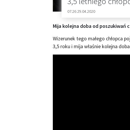
3,5 letniego chłop
07:26 29.04.2020
Mija kolejna doba od poszukiwań 
Wizerunek tego małego chłopca po
3,5 roku i mija właśnie kolejna dob