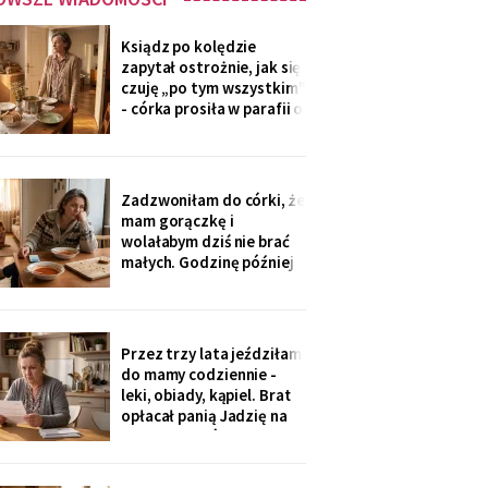
Ksiądz po kolędzie
zapytał ostrożnie, jak się
czuję „po tym wszystkim"
- córka prosiła w parafii o
modlitwę, bo „mama
zdziwaczała na starość i
odcina się od rodziny". To
ja co niedzielę czekam z
Zadzwoniłam do córki, że
obiadem. Ostatni raz
mam gorączkę i
przyszli we wrześniu.
wolałabym dziś nie brać
małych. Godzinę później
stali w drzwiach: „Mamo,
oni już przechorowali, nic
im nie będzie". O piątej
przyszedł SMS: „Podasz
Przez trzy lata jeździłam
im obiad? Wrócimy
do mamy codziennie -
głodni".
leki, obiady, kąpiel. Brat
opłacał panią Jadzię na
kilka poranków w
tygodniu. Tydzień po
pogrzebie przysłał mi