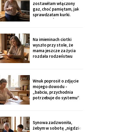
sąsiadkę stamtąd: „Co
zostawiłam włączony
weekend inni ludzie z
gaz, choć pamiętam, jak
walizkami, klucze w
sprawdzałam kurki.
skrzynce na szyfr.
Klucze, które „zgubiłam",
Obrotny ten
znalazła w mojej
lodówce. Wczoraj
sąsiadka wspomniała, że
Na imieninach ciotki
córka była u mnie we
wyszło przy stole, że
wtorek - kiedy ja
mama jeszcze za życia
siedziałam w przychodni.
rozdała rodzeństwu
Nigdy nie dawałam
pamiątki - medalik,
zegarek po ojcu, kopertę
dla najmłodszego. Ja
dostałam jej różaniec, po
Wnuk poprosił o zdjęcie
pogrzebie, z szuflady.
mojego dowodu -
Siostra wyjaśniła: „Ty i
„babciu, przychodnia
tak zawsze byłaś
potrzebuje do systemu".
ustawiona."
W czerwcu przyszło
wezwanie: chwilówka
przez internet, cztery
tysiące, na moje dane.
Synowa zadzwoniła,
Wnuk płakał, że odda.
żebym w sobotę „nigdzie
Córka na to: „tylko