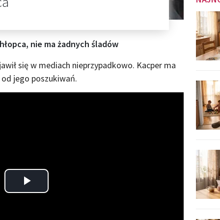
ca
chłopca, nie ma żadnych śladów
jawił się w mediach nieprzypadkowo. Kacper ma
a od jego poszukiwań.
Play
Video