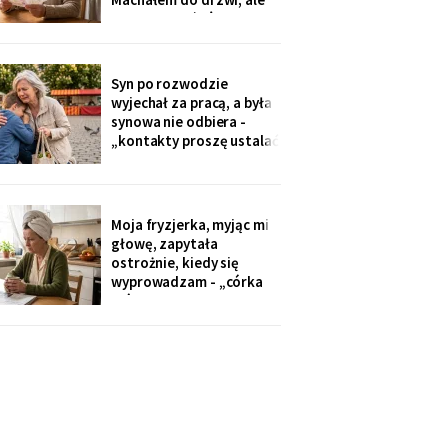
Zamówiłam - kierowca
nie przyszłaś". Żadnego
poczekał
zaproszenia nie
dostałam - przedszkole
przekazuje je przez
Syn po rozwodzie
rodziców. Córka
wyjechał za pracą, a była
wzruszyła ramionami:
synowa nie odbiera -
„No zapomniałam, mamo,
„kontakty proszę ustalać
tyle się teraz
przez adwokata".
Wnuków nie widziałam od
Wielkanocy. W czwartek
na rynku młodszy mnie
Moja fryzjerka, myjąc mi
zobaczył, wyrwał jej się z
głowę, zapytała
ręki i przybiegł. Zdążyłam
ostrożnie, kiedy się
tylko przytulić.
wyprowadzam - „córka
mówiła u nas w salonie,
że mieszkanie pójdzie na
sprzedaż, szuka już pani
czegoś mniejszego".
Niczego nie szukam. Nic
nie sprzedaję.