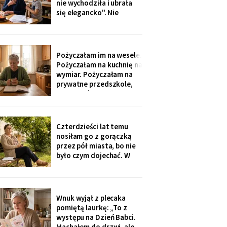
nie wychodziła i ubrała
nigdzie nie zgłaszaj,
się elegancko". Nie
chcesz mu zniszczyć
spałam całą noc - tak
samo zaczęło się u Krysi,
zanim zawieźli ją do
domu opieki. Przyjechali
Pożyczałam im na wesele.
z tortem i laptopem:
Pożyczałam na kuchnię na
bilety do Rzymu na moje
wymiar. Pożyczałam na
siedemdziesiąte
prywatne przedszkole,
urodziny
„bo Kubuś jest wrażliwy".
W zeszłym tygodniu
pierwszy raz w życiu to ja
poprosiłam o pożyczkę -
Czterdzieści lat temu
na okulary progresywne -
nosiłam go z gorączką
i usłyszałam, że „trzeba
przez pół miasta, bo nie
było sobie
było czym dojechać. W
zeszły wtorek
poprosiłam, żeby
podwiózł mnie na
prześwietlenie biodra.
Wnuk wyjął z plecaka
„Mamo, od tego jest
pomiętą laurkę: „To z
teraz taksówka dla
występu na Dzień Babci.
seniorów, zamów sobie".
Machałem do drzwi, ale