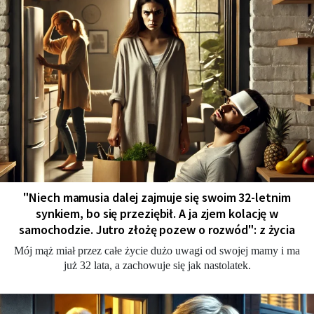
"Niech mamusia dalej zajmuje się swoim 32-letnim
synkiem, bo się przeziębił. A ja zjem kolację w
samochodzie. Jutro złożę pozew o rozwód": z życia
Mój mąż miał przez całe życie dużo uwagi od swojej mamy i ma
już 32 lata, a zachowuje się jak nastolatek.