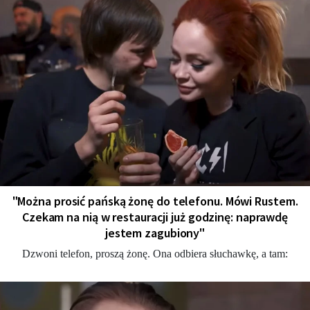
"Można prosić pańską żonę do telefonu. Mówi Rustem.
Czekam na nią w restauracji już godzinę: naprawdę
jestem zagubiony"
Dzwoni telefon, proszą żonę. Ona odbiera słuchawkę, a tam: