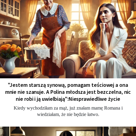
"Jestem starszą synową, pomagam teściowej a ona
mnie nie szanuje. A Polina młodsza jest bezczelna, nic
nie robi i ją uwielbiają":Niesprawiedliwe życie
Kiedy wychodziłam za mąż, już znałam mamę Romana i
wiedziałam, że nie będzie łatwo.