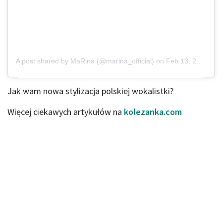
A post shared by
MaRina
(@marina_official) on
Feb 13, 2020 at 12:27pm PST
Jak wam nowa stylizacja polskiej wokalistki?
Więcej ciekawych artykułów na
kolezanka.com