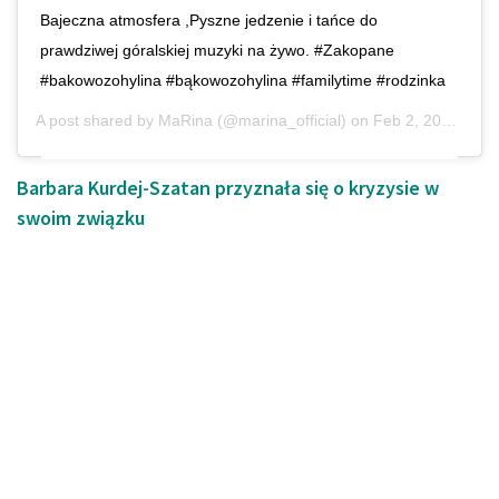
Bajeczna atmosfera ,Pyszne jedzenie i tańce do
prawdziwej góralskiej muzyki na żywo. #Zakopane
#bakowozohylina #bąkowozohylina #familytime #rodzinka
A post shared by
MaRina
(@marina_official) on
Feb 2, 2020 at 8:42am PST
Barbara Kurdej-Szatan przyznała się o kryzysie w
swoim związku