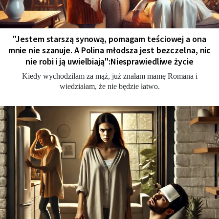
"Jestem starszą synową, pomagam teściowej a ona
mnie nie szanuje. A Polina młodsza jest bezczelna, nic
nie robi i ją uwielbiają":Niesprawiedliwe życie
Kiedy wychodziłam za mąż, już znałam mamę Romana i
wiedziałam, że nie będzie łatwo.