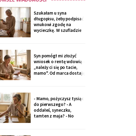
Szukałam u syna
długopisu, żeby podpisać
wnukowi zgodę na
wycieczkę. W szufladzie
leżały broszury trzech
domów seniora. Przy tym
pod Grójcem ktoś dopisał
ołówkiem: «od
Syn pomógł mi złożyć
stycznia?».
wniosek o rentę wdowią -
„należy ci się po tacie,
mamo". Od marca dostaję
czterysta złotych więcej.
I od marca syn co miesiąc
wyciąga rękę: „przecież
to tatowe pieniądze, a
- Mamo, pożyczysz tysiąc
tata by chciał pomagać
do pierwszego? - A
nam, nie tobie".
oddałeś, syneczku,
tamten z maja? - No
wiesz co, z tobą się nie da
rozmawiać. Odłożył
słuchawkę. Pięć minut