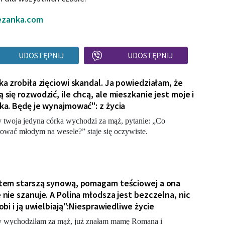
ezanka.com
UDOSTĘPNIJ
UDOSTĘPNIJ
ka zrobiła zięciowi skandal. Ja powiedziałam, że
 się rozwodzić, ile chcą, ale mieszkanie jest moje i
ka. Będę je wynajmować": z życia
 twoja jedyna córka wychodzi za mąż, pytanie: „Co
ować młodym na wesele?” staje się oczywiste.
tem starszą synową, pomagam teściowej a ona
 nie szanuje. A Polina młodsza jest bezczelna, nic
robi i ją uwielbiają":Niesprawiedliwe życie
 wychodziłam za mąż, już znałam mamę Romana i