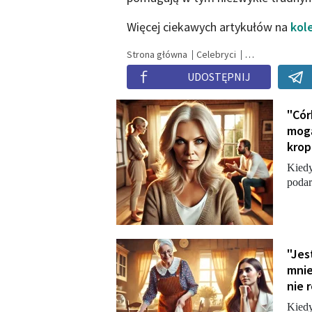
Więcej ciekawych artykułów na
kol
Strona główna
Celebryci
UDOSTĘPNIJ
"Cór
mogą
krop
Kiedy
podar
"Jes
mnie
nie 
Kiedy