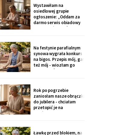
później zadzwoniła
Wystawiłam na
synowa. Zaczęła od tego,
osiedlowej grupie
że „babcia podobno robi
ogłoszenie: „Oddam za
problemy".
darmo serwis obiadowy
na dwanaście osób,
nieużywany od pięciu lat.
Powód: nie mam już dla
kogo nakrywać". W dwie
Na festynie parafialnym
godziny napisało
synowa wygrała konkurs
czterdzieści obcych osób.
na bigos. Przepis mój, gar
Z rodziny - nikt, choć
też mój - wiozłam go
wszyscy tam siedzą.
rano taksówką, żeby się
nie wylał. Przy dyplomie
powiedziała do
mikrofonu: „to stary
Rok po pogrzebie
przepis z mojej rodziny".
zaniosłam nasze obrączki
Klaskałam razem ze
do jubilera - chciałam
wszystkimi.
przetopić je na
pierścionek dla wnuczki.
Pan zważył, obejrzał
przez lupę i powiedział
cicho: „Pani jest złota.
Ławkę przed blokiem, na