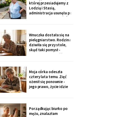
Męża - pozłacana, dobra
której przesiadujemy z
imitacja, robota sprzed
Lodzią i Stasią,
lat".
administracja usunęła po
„skargach mieszkańców"
- podobno psujemy
widok. Pod pismem
jedenaście podpisów.
Wnuczka dostała się na
Rozpoznałam charakter
pielęgniarstwo. Rodzina
pisma córki - ma tu
dziwiła się przy stole,
kawalerkę pod wynajem.
skąd taki pomysł -
„Mamo, bez przesady
przecież mogła „iść na
coś lepszego".
Odpowiedziała, nie
podnosząc głowy znad
Moja córka odeszła
talerza: „bo widziałam,
cztery lata temu. Zięć
jak babcia trzy lata
ożenił się ponownie -
zajmowała się dziadkiem.
jego prawo, życie idzie
Też chcę tak
dalej. W czwartek
wnuczka szepnęła mi, że
zdjęcia mamy zniknęły ze
ścian, „bo ciocia nie lubi
Porządkując biurko po
na nie patrzeć". Dałam jej
mężu, znalazłam
mały album - schowała go