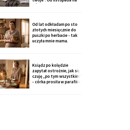
uczę się angielskiego
górze grzeje tylko jeden
kaloryfer, bo „ciepło i tak
idzie do góry - fizyka".
Rano w moim pokoju jest
Od lat odkładam po sto
czternaście stopni.
złotych miesięcznie do
Termometr przyniosła mi
puszki po herbacie - tak
wnuczka - ona
uczyła mnie mama.
Synowa trafiła na nią przy
„porządkach w mojej
kuchni". Teraz przy każdej
wizycie żartuje przy
Ksiądz po kolędzie
wszystkich: „u mamy
zapytał ostrożnie, jak się
bank, a my się męczymy z
czuję „po tym wszystkim"
kredytem". Puszkę
- córka prosiła w parafii o
modlitwę, bo „mama
zdziwaczała na starość i
odcina się od rodziny". To
ja co niedzielę czekam z
obiadem. Ostatni raz
przyszli we wrześniu.