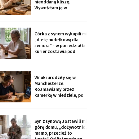
nieoddaną kliszę.
do tornistra jak
Wywołałam ją w
zakładzie przy rynku. Na
zdjęciach jezioro,
drewniany domek i
roześmiana kobieta przy
Córka z synem wykupili mi
ognisku. Na ostatniej
„dietę pudełkową dla
klatce on - młody, z
seniora" - w poniedziałki
wąsami, obejmuje ją
kurier zostawia pod
ramieniem.
drzwiami zgrzewkę na
cały tydzień. „Teraz nie
musisz gotować i
jesteśmy spokojni,
Wnuki urodziły się w
mamo". Od marca nikt nie
Manchesterze.
przyjechał. Na każdym
Rozmawiamy przez
pudełku naklejka: moje
kamerkę w niedziele, po
imię
pięć minut, bo „im się
nudzi". Ostatnio starszy
zapytał o coś po
angielsku, a syn
Syn z synową zostawili mi
przetłumaczył ze
górę domu, „dożywotnio,
śmiechem: „pyta, kim jest
mamo, przecież to
ta pani". Kupiłam zeszyt i
twoje". Od listopada na