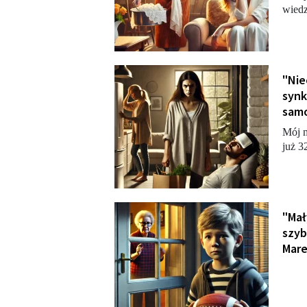
wiedz
"Nie
synk
samo
Mój m
już 3
"Mały
szyb
Mare