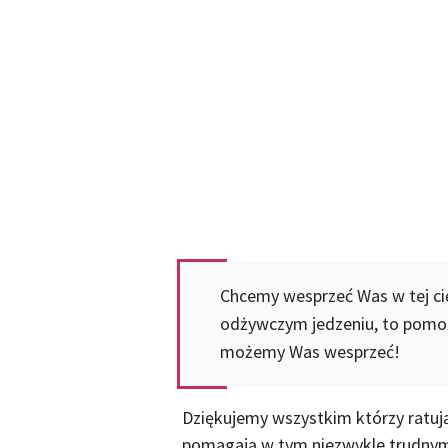
Chcemy wesprzeć Was w tej cię
odżywczym jedzeniu, to pomoż
możemy Was wesprzeć!
Dziękujemy wszystkim którzy ratują
pomagają w tym niezwykle trudnym 