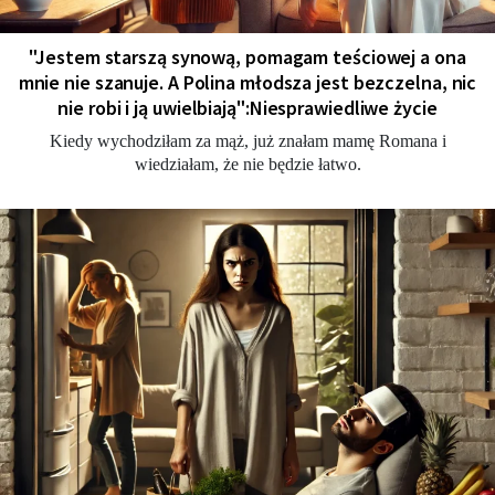
"Jestem starszą synową, pomagam teściowej a ona
mnie nie szanuje. A Polina młodsza jest bezczelna, nic
nie robi i ją uwielbiają":Niesprawiedliwe życie
Kiedy wychodziłam za mąż, już znałam mamę Romana i
wiedziałam, że nie będzie łatwo.