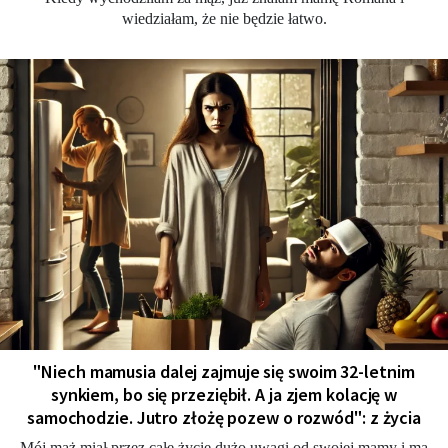
wiedziałam, że nie będzie łatwo.
"Niech mamusia dalej zajmuje się swoim 32-letnim
synkiem, bo się przeziębił. A ja zjem kolację w
samochodzie. Jutro złożę pozew o rozwód": z życia
Mój mąż miał przez całe życie dużo uwagi od swojej mamy i ma