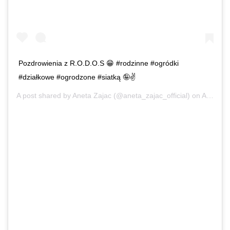
Pozdrowienia z R.O.D.O.S 😁 #rodzinne #ogródki
#działkowe #ogrodzone #siatką 🤪✌️
A post shared by
Aneta Zajac
(@aneta_zajac_official) on
Apr 25, 2020 at 10:42am PDT