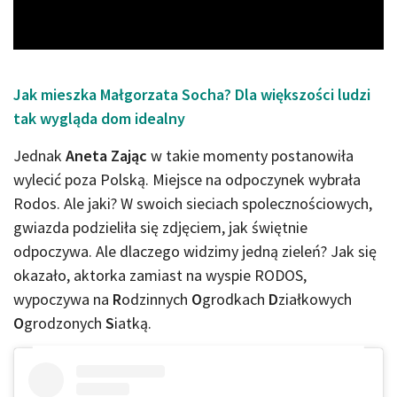
Video
Jak mieszka Małgorzata Socha? Dla większości ludzi
tak wygląda dom idealny
Jednak
Aneta Zając
w takie momenty postanowiła
wylecić poza Polską. Miejsce na odpoczynek wybrała
Rodos. Ale jaki? W swoich sieciach spolecznościowych,
gwiazda podzieliła się zdjęciem, jak świętnie
odpoczywa. Ale dlaczego widzimy jedną zieleń? Jak się
okazało, aktorka zamiast na wyspie RODOS,
wypoczywa na
R
odzinnych
O
grodkach
D
ziałkowych
O
grodzonych
S
iatką.