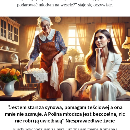
podarować młodym na wesele?” staje się oczywiste.
"Jestem starszą synową, pomagam teściowej a ona
mnie nie szanuje. A Polina młodsza jest bezczelna, nic
nie robi i ją uwielbiają":Niesprawiedliwe życie
Kiedy wychodziłam za mąż, już znałam mamę Romana i