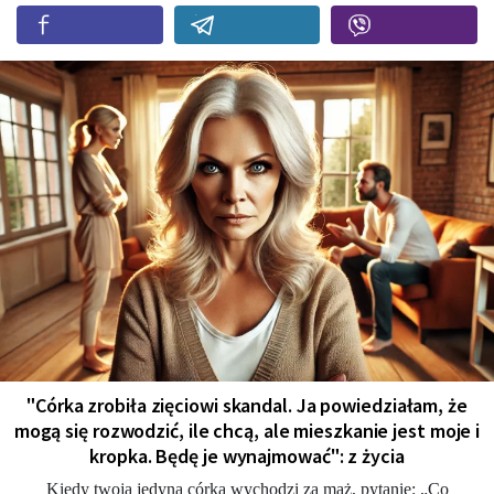
"Córka zrobiła zięciowi skandal. Ja powiedziałam, że
mogą się rozwodzić, ile chcą, ale mieszkanie jest moje i
kropka. Będę je wynajmować": z życia
Kiedy twoja jedyna córka wychodzi za mąż, pytanie: „Co