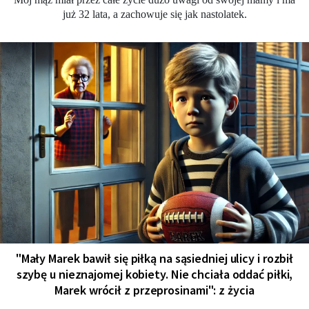
już 32 lata, a zachowuje się jak nastolatek.
"Mały Marek bawił się piłką na sąsiedniej ulicy i rozbił
szybę u nieznajomej kobiety. Nie chciała oddać piłki,
Marek wrócił z przeprosinami": z życia