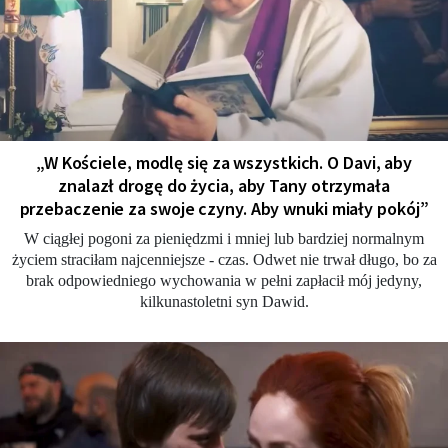
„W Kościele, modlę się za wszystkich. O Davi, aby
znalazł drogę do życia, aby Tany otrzymała
przebaczenie za swoje czyny. Aby wnuki miały pokój”
W ciągłej pogoni za pieniędzmi i mniej lub bardziej normalnym
życiem straciłam najcenniejsze - czas. Odwet nie trwał długo, bo za
brak odpowiedniego wychowania w pełni zapłacił mój jedyny,
kilkunastoletni syn Dawid.