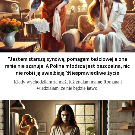
"Jestem starszą synową, pomagam teściowej a ona
mnie nie szanuje. A Polina młodsza jest bezczelna, nic
nie robi i ją uwielbiają":Niesprawiedliwe życie
Kiedy wychodziłam za mąż, już znałam mamę Romana i
wiedziałam, że nie będzie łatwo.