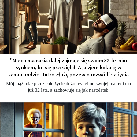
"Niech mamusia dalej zajmuje się swoim 32-letnim
synkiem, bo się przeziębił. A ja zjem kolację w
samochodzie. Jutro złożę pozew o rozwód": z życia
Mój mąż miał przez całe życie dużo uwagi od swojej mamy i ma
już 32 lata, a zachowuje się jak nastolatek.