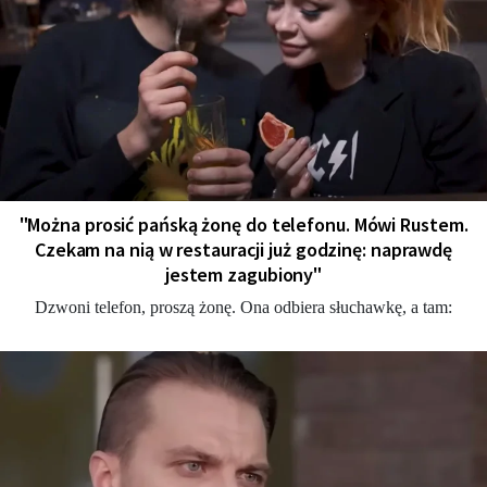
"Można prosić pańską żonę do telefonu. Mówi Rustem.
Czekam na nią w restauracji już godzinę: naprawdę
jestem zagubiony"
Dzwoni telefon, proszą żonę. Ona odbiera słuchawkę, a tam: