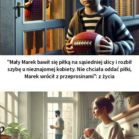
"Mały Marek bawił się piłką na sąsiedniej ulicy i rozbił
szybę u nieznajomej kobiety. Nie chciała oddać piłki,
Marek wrócił z przeprosinami": z życia