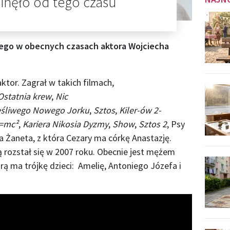
minęło od tego czasu
nego w obecnych czasach aktora Wojciecha
aktor. Zagrał w takich filmach,
 Ostatnia krew
,
Nic
ęśliwego Nowego Jorku
,
Sztos
,
Kiler-ów 2-
=mc²
,
Kariera Nikosia Dyzmy
,
Show
,
Sztos 2
, Psy
a Żaneta, z która Cezary ma córkę Anastazję.
 rozstał się w 2007 roku. Obecnie jest mężem
órą ma trójkę dzieci: Amelię, Antoniego Józefa i