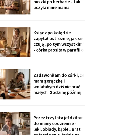
puszki po herbacie - tak
wnuczka - ona
uczyła mnie mama.
Synowa trafiła na nią przy
„porządkach w mojej
kuchni". Teraz przy każdej
wizycie żartuje przy
Ksiądz po kolędzie
wszystkich: „u mamy
zapytał ostrożnie, jak się
bank, a my się męczymy z
czuję „po tym wszystkim"
kredytem". Puszkę
- córka prosiła w parafii o
modlitwę, bo „mama
zdziwaczała na starość i
odcina się od rodziny". To
ja co niedzielę czekam z
Zadzwoniłam do córki, że
obiadem. Ostatni raz
mam gorączkę i
przyszli we wrześniu.
wolałabym dziś nie brać
małych. Godzinę później
stali w drzwiach: „Mamo,
oni już przechorowali, nic
im nie będzie". O piątej
przyszedł SMS: „Podasz
Przez trzy lata jeździłam
im obiad? Wrócimy
do mamy codziennie -
głodni".
leki, obiady, kąpiel. Brat
opłacał panią Jadzię na