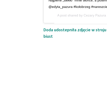
Najpierw „siekło” mnie słońce, a pot
@edyta_pazura #kołobrzeg #nareszcie
A post shared by
Cezary Pazura
Doda udostepniła zdjęcie w stroju 
biust