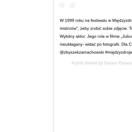
W 1999 roku na festiwalu w Międzyzdro
mistrzów”, żeby zrobić sobie zdjęcie.
Wybitny aktor. Jego rola w filmie „Julius
nieubłagany- widać po fotografii. Dl
@zbyszekzamachowski #międzyzdroje 
A post shared by
Cezary Pazura