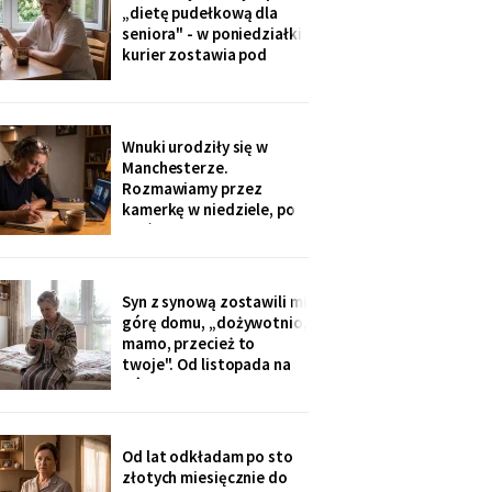
ognisku. Na ostatniej
„dietę pudełkową dla
klatce on - młody, z
seniora" - w poniedziałki
wąsami, obejmuje ją
kurier zostawia pod
ramieniem.
drzwiami zgrzewkę na
cały tydzień. „Teraz nie
musisz gotować i
jesteśmy spokojni,
Wnuki urodziły się w
mamo". Od marca nikt nie
Manchesterze.
przyjechał. Na każdym
Rozmawiamy przez
pudełku naklejka: moje
kamerkę w niedziele, po
imię
pięć minut, bo „im się
nudzi". Ostatnio starszy
zapytał o coś po
angielsku, a syn
Syn z synową zostawili mi
przetłumaczył ze
górę domu, „dożywotnio,
śmiechem: „pyta, kim jest
mamo, przecież to
ta pani". Kupiłam zeszyt i
twoje". Od listopada na
uczę się angielskiego
górze grzeje tylko jeden
kaloryfer, bo „ciepło i tak
idzie do góry - fizyka".
Rano w moim pokoju jest
Od lat odkładam po sto
czternaście stopni.
złotych miesięcznie do
Termometr przyniosła mi