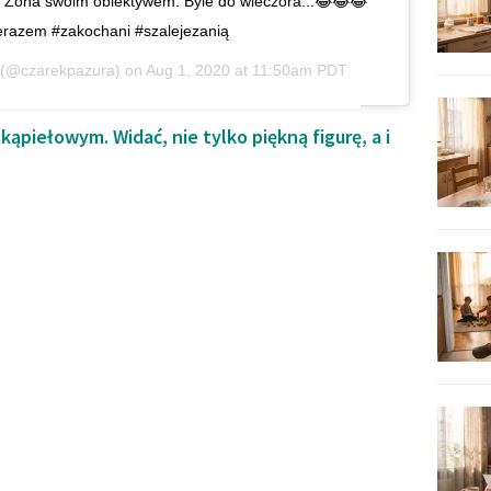
em Żona swoim obiektywem. Byle do wieczora...😂😂😂
razem #zakochani #szalejezanią
(@czarekpazura) on
Aug 1, 2020 at 11:50am PDT
kąpiełowym. Widać, nie tylko piękną figurę, a i