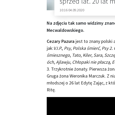
sprzed lat. 20 lat 
10:16 04.09.2020
Na zdjęciu tak samo widzimy zna
Mecwaldowskiego.
Cezary Pazura
jest to znany polski 
jak:
V.I.P.
,
Psy
,
Polska śmierć
,
Psy 2.
śmiesznego
,
Tato
,
Kiler
,
Sara
,
Szcz
óch
,
Ajlawju
,
Chłopaki nie płaczą
,
E
3. Trzykrotnie żonaty. Pierwsza żon
Gruga żona Weronika Marczuk. Z nią
młodszej o 26 lat Edytę Zając, z kt
Ritę.