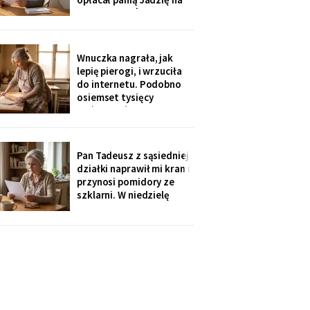
kilka poranków w
tygodniu. Tydzień po
pogrzebie przysłał mi
rozliczenie: „twoja
Wnuczka nagrała, jak
połowa za opiekunkę,
lepię pierogi, i wrzuciła
osiem tysięcy. Mama by
do internetu. Podobno
tak chciała".
osiemset tysięcy
wyświetleń - ludzie z
całej Polski piszą, że
przypominam im ich
babcie. Córka obejrzała
Pan Tadeusz z sąsiedniej
dwa razy i powiedziała
działki naprawił mi kran i
tylko: „Mamo, mogłaś
przynosi pomidory ze
chociaż zdjąć ten stary
szklarni. W niedzielę
fartuch".
dzieci przyjechały oboje,
bez wnuków, na
„poważną rozmowę o
przyszłości". Syn położył
na stole kartkę z
punktami. Pierwszy
przeczytałam do góry
nogami