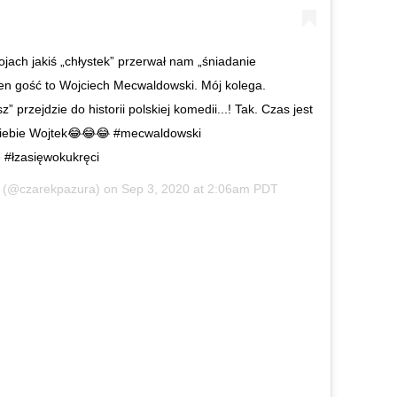
jach jakiś „chłystek” przerwał nam „śniadanie
 Ten gość to Wojciech Mecwaldowski. Mój kolega.
z” przejdzie do historii polskiej komedii...! Tak. Czas jest
a Ciebie Wojtek😂😂😂 #mecwaldowski
#łzasięwokukręci
(@czarekpazura) on
Sep 3, 2020 at 2:06am PDT