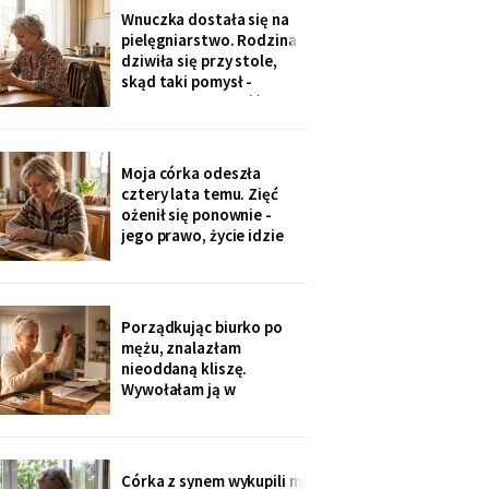
jedenaście podpisów.
Wnuczka dostała się na
Rozpoznałam charakter
pielęgniarstwo. Rodzina
pisma córki - ma tu
dziwiła się przy stole,
kawalerkę pod wynajem.
skąd taki pomysł -
„Mamo, bez przesady
przecież mogła „iść na
coś lepszego".
Odpowiedziała, nie
podnosząc głowy znad
Moja córka odeszła
talerza: „bo widziałam,
cztery lata temu. Zięć
jak babcia trzy lata
ożenił się ponownie -
zajmowała się dziadkiem.
jego prawo, życie idzie
Też chcę tak
dalej. W czwartek
wnuczka szepnęła mi, że
zdjęcia mamy zniknęły ze
ścian, „bo ciocia nie lubi
Porządkując biurko po
na nie patrzeć". Dałam jej
mężu, znalazłam
mały album - schowała go
nieoddaną kliszę.
do tornistra jak
Wywołałam ją w
zakładzie przy rynku. Na
zdjęciach jezioro,
drewniany domek i
roześmiana kobieta przy
Córka z synem wykupili mi