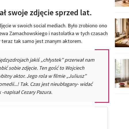
ł swoje zdjęcie sprzed lat.
djęcie w swoich social mediach. Było zrobiono ono
iewa Zamachowskiego i nastolatka w tych czasach
 teraz tak samo jest znanym aktorem.
ędzyzdrojach jakiś „chłystek” przerwał nam
bić sobie zdjęcie. Ten gość to Wojciech
itny aktor. Jego rola w filmie „Juliusz”
komedii...! Tak. Czas jest nieubłagany- widać
k -napisał Cezary Pazura.