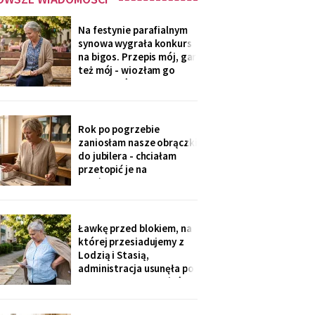
Na festynie parafialnym
synowa wygrała konkurs
na bigos. Przepis mój, gar
też mój - wiozłam go
rano taksówką, żeby się
nie wylał. Przy dyplomie
powiedziała do
mikrofonu: „to stary
Rok po pogrzebie
przepis z mojej rodziny".
zaniosłam nasze obrączki
Klaskałam razem ze
do jubilera - chciałam
wszystkimi.
przetopić je na
pierścionek dla wnuczki.
Pan zważył, obejrzał
przez lupę i powiedział
cicho: „Pani jest złota.
Ławkę przed blokiem, na
Męża - pozłacana, dobra
której przesiadujemy z
imitacja, robota sprzed
Lodzią i Stasią,
lat".
administracja usunęła po
„skargach mieszkańców"
- podobno psujemy
widok. Pod pismem