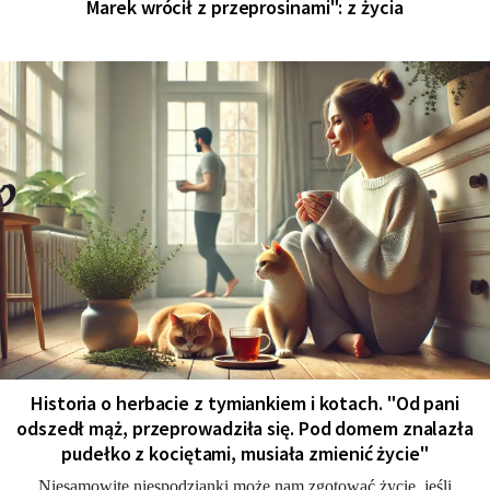
Marek wrócił z przeprosinami": z życia
Historia o herbacie z tymiankiem i kotach. "Od pani
odszedł mąż, przeprowadziła się. Pod domem znalazła
pudełko z kociętami, musiała zmienić życie"
Niesamowite niespodzianki może nam zgotować życie, jeśli