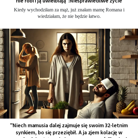
nie robi i ją uwielbiają":Niesprawiedliwe życie
Kiedy wychodziłam za mąż, już znałam mamę Romana i
wiedziałam, że nie będzie łatwo.
"Niech mamusia dalej zajmuje się swoim 32-letnim
synkiem, bo się przeziębił. A ja zjem kolację w