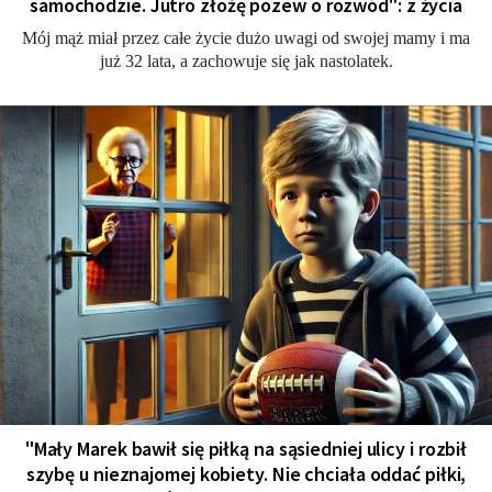
samochodzie. Jutro złożę pozew o rozwód": z życia
Mój mąż miał przez całe życie dużo uwagi od swojej mamy i ma
już 32 lata, a zachowuje się jak nastolatek.
"Mały Marek bawił się piłką na sąsiedniej ulicy i rozbił
szybę u nieznajomej kobiety. Nie chciała oddać piłki,