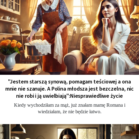
"Jestem starszą synową, pomagam teściowej a ona
mnie nie szanuje. A Polina młodsza jest bezczelna, nic
nie robi i ją uwielbiają":Niesprawiedliwe życie
Kiedy wychodziłam za mąż, już znałam mamę Romana i
wiedziałam, że nie będzie łatwo.