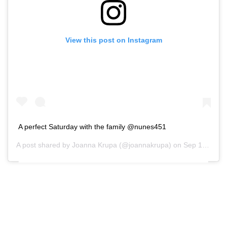
View this post on Instagram
A perfect Saturday with the family @nunes451
A post shared by
Joanna Krupa
(@joannakrupa) on
Sep 19, 2020 at 1:20pm PDT