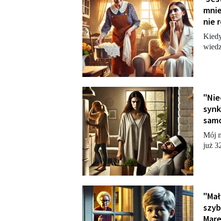
mnie
nie 
Kiedy
wiedz
"Nie
synk
samo
Mój m
już 3
"Mały
szyb
Mare