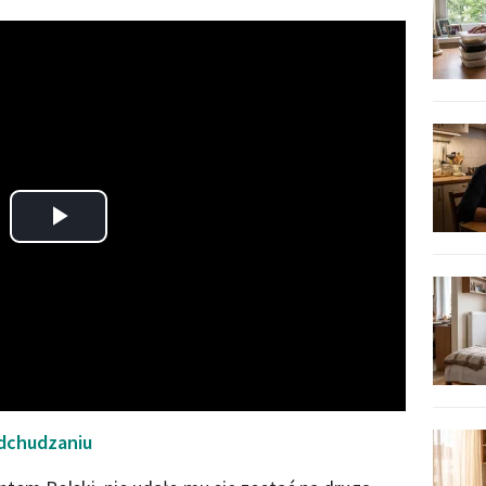
Play
Video
odchudzaniu