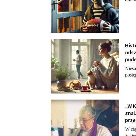
Hist
odsz
pude
Niesa
postę
„W K
znal
prze
W cią
życie