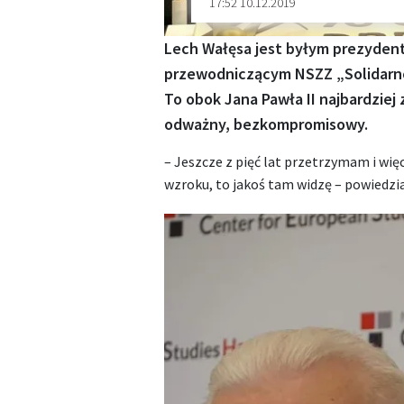
17:52 10.12.2019
Lech Wałęsa jest byłym prezydent
przewodniczącym NSZZ „Solidarno
To obok Jana Pawła II najbardziej
odważny, bezkompromisowy.
– Jeszcze z pięć lat przetrzymam i wię
wzroku, to jakoś tam widzę – powiedzi