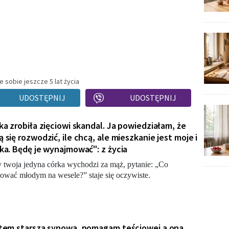
 sobie jeszcze 5 lat życia
UDOSTĘPNIJ
UDOSTĘPNIJ
ka zrobiła zięciowi skandal. Ja powiedziałam, że
 się rozwodzić, ile chcą, ale mieszkanie jest moje i
ka. Będę je wynajmować": z życia
 twoja jedyna córka wychodzi za mąż, pytanie: „Co
ować młodym na wesele?” staje się oczywiste.
tem starszą synową, pomagam teściowej a ona