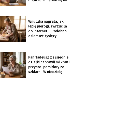
kilka poranków w
tygodniu. Tydzień po
pogrzebie przysłał mi
rozliczenie: „twoja
Wnuczka nagrała, jak
połowa za opiekunkę,
lepię pierogi, i wrzuciła
osiem tysięcy. Mama by
do internetu. Podobno
tak chciała".
osiemset tysięcy
wyświetleń - ludzie z
całej Polski piszą, że
przypominam im ich
babcie. Córka obejrzała
Pan Tadeusz z sąsiedniej
dwa razy i powiedziała
działki naprawił mi kran i
tylko: „Mamo, mogłaś
przynosi pomidory ze
chociaż zdjąć ten stary
szklarni. W niedzielę
fartuch".
dzieci przyjechały oboje,
bez wnuków, na
„poważną rozmowę o
przyszłości". Syn położył
na stole kartkę z
punktami. Pierwszy
przeczytałam do góry
nogami