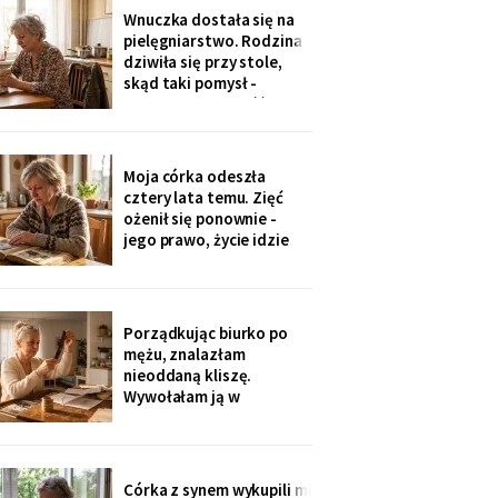
jedenaście podpisów.
Wnuczka dostała się na
Rozpoznałam charakter
pielęgniarstwo. Rodzina
pisma córki - ma tu
dziwiła się przy stole,
kawalerkę pod wynajem.
skąd taki pomysł -
„Mamo, bez przesady
przecież mogła „iść na
coś lepszego".
Odpowiedziała, nie
podnosząc głowy znad
Moja córka odeszła
talerza: „bo widziałam,
cztery lata temu. Zięć
jak babcia trzy lata
ożenił się ponownie -
zajmowała się dziadkiem.
jego prawo, życie idzie
Też chcę tak
dalej. W czwartek
wnuczka szepnęła mi, że
zdjęcia mamy zniknęły ze
ścian, „bo ciocia nie lubi
Porządkując biurko po
na nie patrzeć". Dałam jej
mężu, znalazłam
mały album - schowała go
nieoddaną kliszę.
do tornistra jak
Wywołałam ją w
zakładzie przy rynku. Na
zdjęciach jezioro,
drewniany domek i
roześmiana kobieta przy
Córka z synem wykupili mi