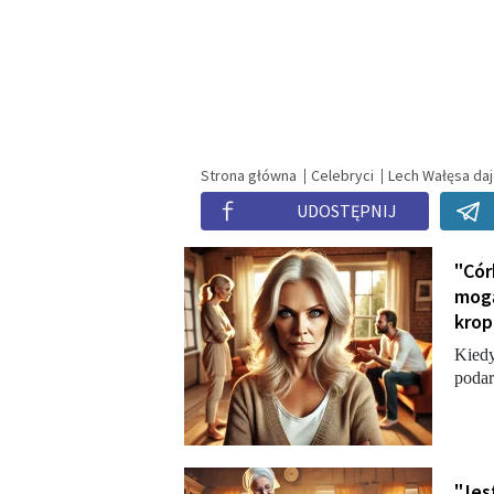
Strona główna
Celebryci
Lech Wałęsa daje
UDOSTĘPNIJ
"Cór
mogą
krop
Kiedy
podar
"Jes