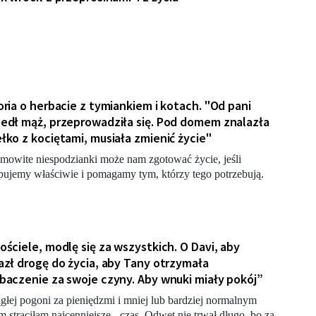
oria o herbacie z tymiankiem i kotach. "Od pani
edł mąż, przeprowadziła się. Pod domem znalazła
łko z kociętami, musiała zmienić życie"
mowite niespodzianki może nam zgotować życie, jeśli
pujemy właściwie i pomagamy tym, którzy tego potrzebują.
ościele, modlę się za wszystkich. O Davi, aby
azł drogę do życia, aby Tany otrzymała
baczenie za swoje czyny. Aby wnuki miały pokój”
głej pogoni za pieniędzmi i mniej lub bardziej normalnym
m straciłam najcenniejsze - czas. Odwet nie trwał długo, bo za