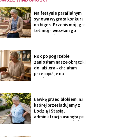
Na festynie parafialnym
synowa wygrała konkurs
na bigos. Przepis mój, gar
też mój - wiozłam go
rano taksówką, żeby się
nie wylał. Przy dyplomie
powiedziała do
mikrofonu: „to stary
Rok po pogrzebie
przepis z mojej rodziny".
zaniosłam nasze obrączki
Klaskałam razem ze
do jubilera - chciałam
wszystkimi.
przetopić je na
pierścionek dla wnuczki.
Pan zważył, obejrzał
przez lupę i powiedział
cicho: „Pani jest złota.
Ławkę przed blokiem, na
Męża - pozłacana, dobra
której przesiadujemy z
imitacja, robota sprzed
Lodzią i Stasią,
lat".
administracja usunęła po
„skargach mieszkańców"
- podobno psujemy
widok. Pod pismem