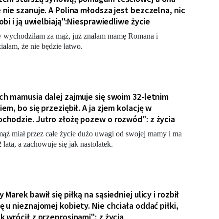
 nie szanuje. A Polina młodsza jest bezczelna, nic
robi i ją uwielbiają":Niesprawiedliwe życie
 wychodziłam za mąż, już znałam mamę Romana i
iałam, że nie będzie łatwo.
ch mamusia dalej zajmuje się swoim 32-letnim
iem, bo się przeziębił. A ja zjem kolację w
chodzie. Jutro złożę pozew o rozwód": z życia
ąż miał przez całe życie dużo uwagi od swojej mamy i ma
2 lata, a zachowuje się jak nastolatek.
 Marek bawił się piłką na sąsiedniej ulicy i rozbił
ę u nieznajomej kobiety. Nie chciała oddać piłki,
k wrócił z przeprosinami": z życia