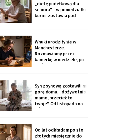
ognisku. Na ostatniej
„dietę pudełkową dla
klatce on - młody, z
seniora" - w poniedziałki
wąsami, obejmuje ją
kurier zostawia pod
ramieniem.
drzwiami zgrzewkę na
cały tydzień. „Teraz nie
musisz gotować i
jesteśmy spokojni,
Wnuki urodziły się w
mamo". Od marca nikt nie
Manchesterze.
przyjechał. Na każdym
Rozmawiamy przez
pudełku naklejka: moje
kamerkę w niedziele, po
imię
pięć minut, bo „im się
nudzi". Ostatnio starszy
zapytał o coś po
angielsku, a syn
Syn z synową zostawili mi
przetłumaczył ze
górę domu, „dożywotnio,
śmiechem: „pyta, kim jest
mamo, przecież to
ta pani". Kupiłam zeszyt i
twoje". Od listopada na
uczę się angielskiego
górze grzeje tylko jeden
kaloryfer, bo „ciepło i tak
idzie do góry - fizyka".
Rano w moim pokoju jest
Od lat odkładam po sto
czternaście stopni.
złotych miesięcznie do
Termometr przyniosła mi