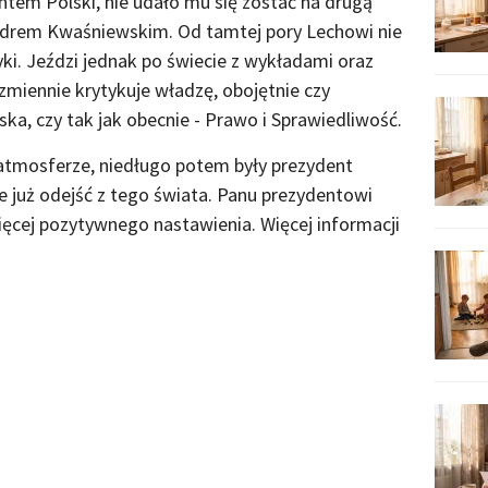
tem Polski, nie udało mu się zostać na drugą
ndrem Kwaśniewskim. Od tamtej pory Lechowi nie
yki. Jeździ jednak po świecie z wykładami oraz
zmiennie krytykuje władzę, obojętnie czy
a, czy tak jak obecnie - Prawo i Sprawiedliwość.
 atmosferze, niedługo potem były prezydent
e już odejść z tego świata. Panu prezydentowi
ięcej pozytywnego nastawienia. Więcej informacji