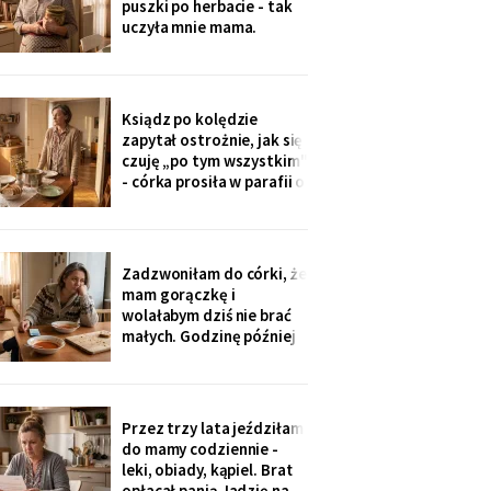
puszki po herbacie - tak
wnuczka - ona
uczyła mnie mama.
Synowa trafiła na nią przy
„porządkach w mojej
kuchni". Teraz przy każdej
wizycie żartuje przy
Ksiądz po kolędzie
wszystkich: „u mamy
zapytał ostrożnie, jak się
bank, a my się męczymy z
czuję „po tym wszystkim"
kredytem". Puszkę
- córka prosiła w parafii o
modlitwę, bo „mama
zdziwaczała na starość i
odcina się od rodziny". To
ja co niedzielę czekam z
Zadzwoniłam do córki, że
obiadem. Ostatni raz
mam gorączkę i
przyszli we wrześniu.
wolałabym dziś nie brać
małych. Godzinę później
stali w drzwiach: „Mamo,
oni już przechorowali, nic
im nie będzie". O piątej
przyszedł SMS: „Podasz
Przez trzy lata jeździłam
im obiad? Wrócimy
do mamy codziennie -
głodni".
leki, obiady, kąpiel. Brat
opłacał panią Jadzię na