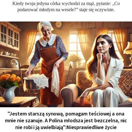
Kiedy twoja jedyna córka wychodzi za mąż, pytanie: „Co
podarować młodym na wesele?” staje się oczywiste.
"Jestem starszą synową, pomagam teściowej a ona
mnie nie szanuje. A Polina młodsza jest bezczelna, nic
nie robi i ją uwielbiają":Niesprawiedliwe życie