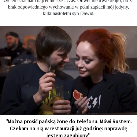
życiem straciłam najcenniejsze - czas. Odwet nie trwał długo, bo za
brak odpowiedniego wychowania w pełni zapłacił mój jedyny,
kilkunastoletni syn Dawid.
"Można prosić pańską żonę do telefonu. Mówi Rustem.
Czekam na nią w restauracji już godzinę: naprawdę
jestem zagubiony"