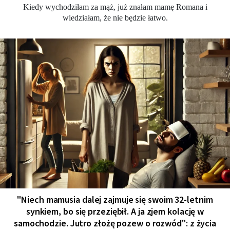
Kiedy wychodziłam za mąż, już znałam mamę Romana i
wiedziałam, że nie będzie łatwo.
"Niech mamusia dalej zajmuje się swoim 32-letnim
synkiem, bo się przeziębił. A ja zjem kolację w
samochodzie. Jutro złożę pozew o rozwód": z życia