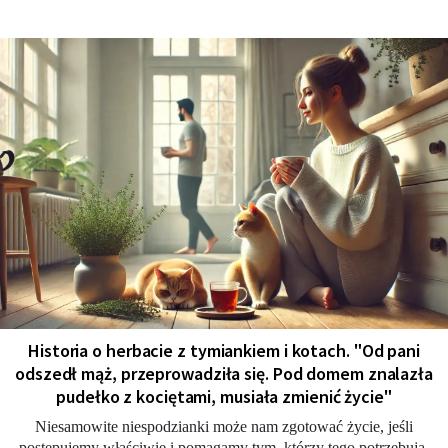
Historia o herbacie z tymiankiem i kotach. "Od pani
odszedł mąż, przeprowadziła się. Pod domem znalazła
pudełko z kociętami, musiała zmienić życie"
Niesamowite niespodzianki może nam zgotować życie, jeśli
postępujemy właściwie i pomagamy tym, którzy tego potrzebują.