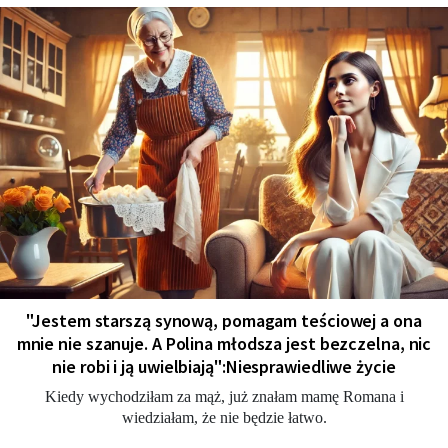
"Jestem starszą synową, pomagam teściowej a ona
mnie nie szanuje. A Polina młodsza jest bezczelna, nic
nie robi i ją uwielbiają":Niesprawiedliwe życie
Kiedy wychodziłam za mąż, już znałam mamę Romana i
wiedziałam, że nie będzie łatwo.