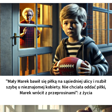
"Mały Marek bawił się piłką na sąsiedniej ulicy i rozbił
szybę u nieznajomej kobiety. Nie chciała oddać piłki,
Marek wrócił z przeprosinami": z życia