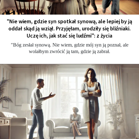
"Nie wiem, gdzie syn spotkał synową, ale lepiej by ją
oddał skąd ją wziął. Przyjęłam, urodziły się bliźniaki.
Uczę ich, jak stać się ludźmi": z życia
"Bóg zesłał synową. Nie wiem, gdzie mój syn ją poznał, ale
wolałbym zwrócić ją tam, gdzie ją zabrał.