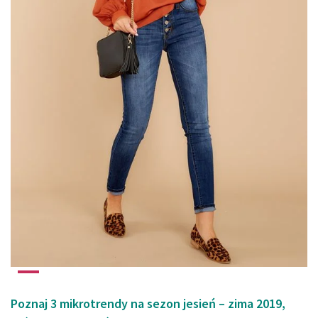
Poznaj 3 mikrotrendy na sezon jesień – zima 2019,