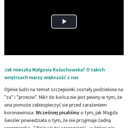
Play
Video
Jak mieszka Małgosia Kożuchowska? O takich
wnętrzach marzy większość z nas
Opinie ludzi na temat szczepionki zostały podzielone na
"za" i "przeciw". Nikt do końca nie jest pewny w tym, że
ona pomoże zabiezpieczyć sie przed zarażeniem
koronawirusa.
Wcześniej pisaliśmy
o tym, jak Magda
Gessler powiedziała o tym, że nie przyjmuje żadną
szczepionkę. "
Boję się tej szczepionki, w której nie