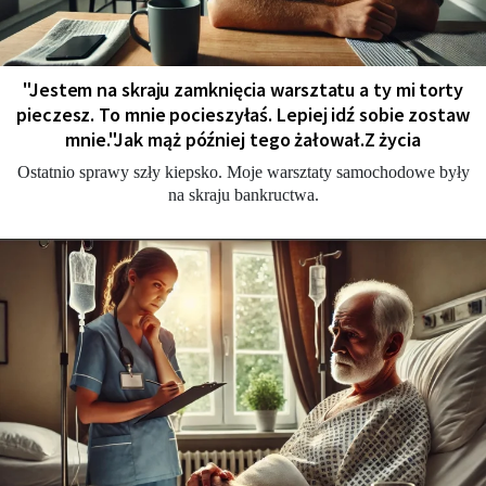
"Jestem na skraju zamknięcia warsztatu a ty mi torty
pieczesz. To mnie pocieszyłaś. Lepiej idź sobie zostaw
mnie."Jak mąż później tego żałował.Z życia
Ostatnio sprawy szły kiepsko. Moje warsztaty samochodowe były
na skraju bankructwa.