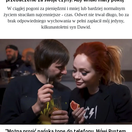
W ciągłej pogoni za pieniędzmi i mniej lub bardziej normalnym
życiem straciłam najcenniejsze - czas. Odwet nie trwał długo, bo za
brak odpowiedniego wychowania w pełni zapłacił mój jedyny,
kilkunastoletni syn Dawid.
"Można prosić pańską żonę do telefonu. Mówi Rustem.