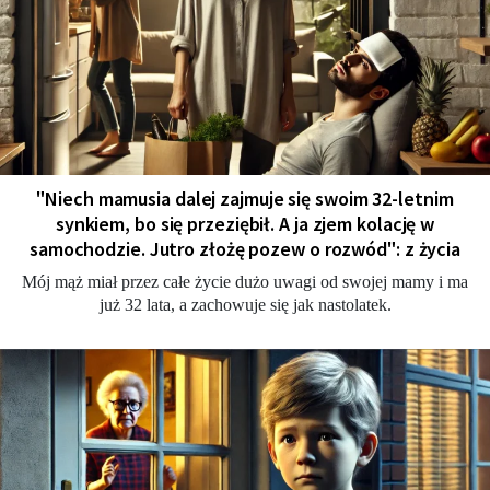
"Niech mamusia dalej zajmuje się swoim 32-letnim
synkiem, bo się przeziębił. A ja zjem kolację w
samochodzie. Jutro złożę pozew o rozwód": z życia
Mój mąż miał przez całe życie dużo uwagi od swojej mamy i ma
już 32 lata, a zachowuje się jak nastolatek.