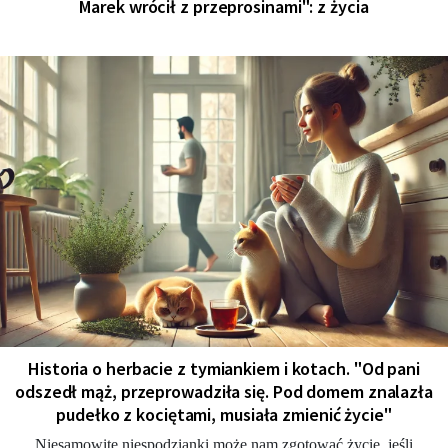
Marek wrócił z przeprosinami": z życia
Historia o herbacie z tymiankiem i kotach. "Od pani
odszedł mąż, przeprowadziła się. Pod domem znalazła
pudełko z kociętami, musiała zmienić życie"
Niesamowite niespodzianki może nam zgotować życie, jeśli