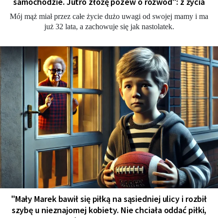
samochodzie. Jutro złożę pozew o rozwód": z życia
Mój mąż miał przez całe życie dużo uwagi od swojej mamy i ma
już 32 lata, a zachowuje się jak nastolatek.
"Mały Marek bawił się piłką na sąsiedniej ulicy i rozbił
szybę u nieznajomej kobiety. Nie chciała oddać piłki,