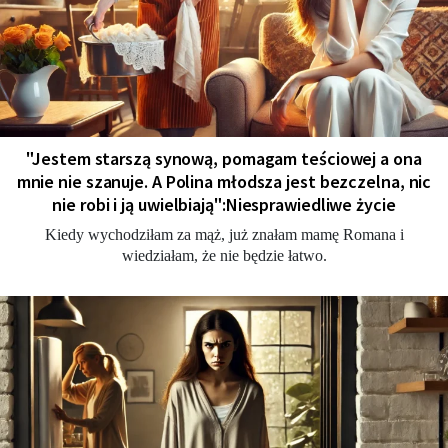
"Jestem starszą synową, pomagam teściowej a ona
mnie nie szanuje. A Polina młodsza jest bezczelna, nic
nie robi i ją uwielbiają":Niesprawiedliwe życie
Kiedy wychodziłam za mąż, już znałam mamę Romana i
wiedziałam, że nie będzie łatwo.