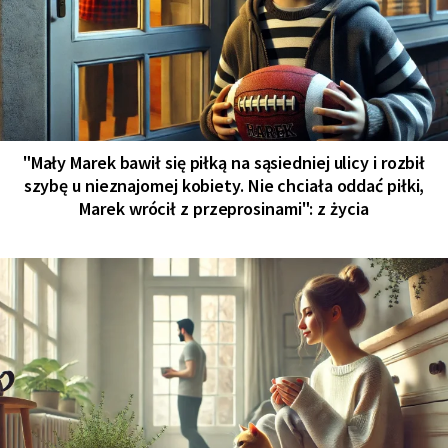
"Mały Marek bawił się piłką na sąsiedniej ulicy i rozbił
szybę u nieznajomej kobiety. Nie chciała oddać piłki,
Marek wrócił z przeprosinami": z życia