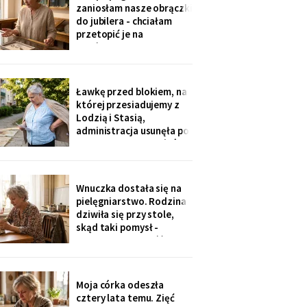
przepis z mojej rodziny".
zaniosłam nasze obrączki
Klaskałam razem ze
do jubilera - chciałam
wszystkimi.
przetopić je na
pierścionek dla wnuczki.
Pan zważył, obejrzał
przez lupę i powiedział
cicho: „Pani jest złota.
Ławkę przed blokiem, na
Męża - pozłacana, dobra
której przesiadujemy z
imitacja, robota sprzed
Lodzią i Stasią,
lat".
administracja usunęła po
„skargach mieszkańców"
- podobno psujemy
widok. Pod pismem
jedenaście podpisów.
Wnuczka dostała się na
Rozpoznałam charakter
pielęgniarstwo. Rodzina
pisma córki - ma tu
dziwiła się przy stole,
kawalerkę pod wynajem.
skąd taki pomysł -
„Mamo, bez przesady
przecież mogła „iść na
coś lepszego".
Odpowiedziała, nie
podnosząc głowy znad
Moja córka odeszła
talerza: „bo widziałam,
cztery lata temu. Zięć
jak babcia trzy lata