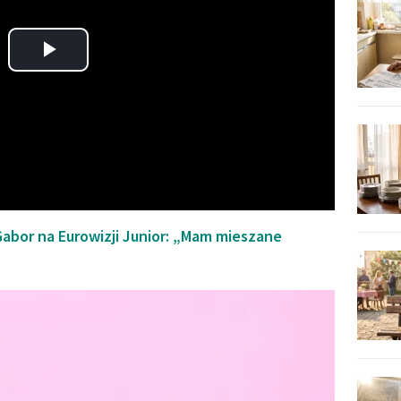
Play
Video
 Gabor na Eurowizji Junior: „Mam mieszane