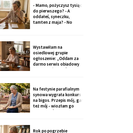
to tatowe pieniądze, a
- Mamo, pożyczysz tysiąc
tata by chciał pomagać
do pierwszego? - A
nam, nie tobie".
oddałeś, syneczku,
tamten z maja? - No
wiesz co, z tobą się nie da
rozmawiać. Odłożył
słuchawkę. Pięć minut
później zadzwoniła
Wystawiłam na
synowa. Zaczęła od tego,
osiedlowej grupie
że „babcia podobno robi
ogłoszenie: „Oddam za
problemy".
darmo serwis obiadowy
na dwanaście osób,
nieużywany od pięciu lat.
Powód: nie mam już dla
kogo nakrywać". W dwie
Na festynie parafialnym
godziny napisało
synowa wygrała konkurs
czterdzieści obcych osób.
na bigos. Przepis mój, gar
Z rodziny - nikt, choć
też mój - wiozłam go
wszyscy tam siedzą.
rano taksówką, żeby się
nie wylał. Przy dyplomie
powiedziała do
mikrofonu: „to stary
Rok po pogrzebie