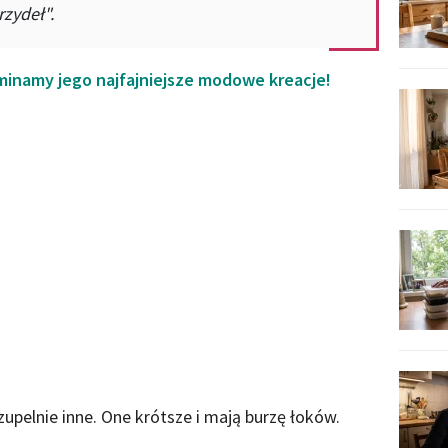
rzydeł".
minamy jego najfajniejsze modowe kreacje!
 zupelnie inne. One krótsze i mają burzę łoków.