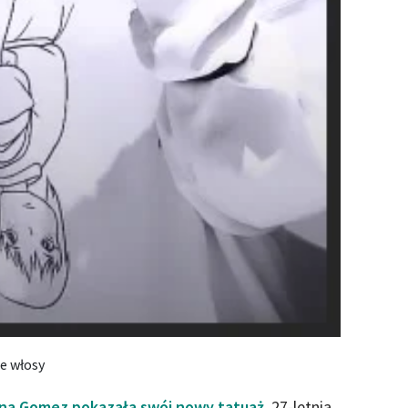
e włosy
na Gomez pokazała swój nowy tatuaż.
27-letnia