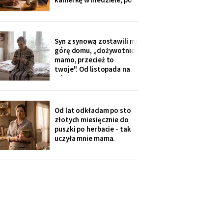
imię
pięć minut, bo „im się
nudzi". Ostatnio starszy
zapytał o coś po
angielsku, a syn
Syn z synową zostawili mi
przetłumaczył ze
górę domu, „dożywotnio,
śmiechem: „pyta, kim jest
mamo, przecież to
ta pani". Kupiłam zeszyt i
twoje". Od listopada na
uczę się angielskiego
górze grzeje tylko jeden
kaloryfer, bo „ciepło i tak
idzie do góry - fizyka".
Rano w moim pokoju jest
Od lat odkładam po sto
czternaście stopni.
złotych miesięcznie do
Termometr przyniosła mi
puszki po herbacie - tak
wnuczka - ona
uczyła mnie mama.
Synowa trafiła na nią przy
„porządkach w mojej
kuchni". Teraz przy każdej
wizycie żartuje przy
wszystkich: „u mamy
bank, a my się męczymy z
kredytem". Puszkę