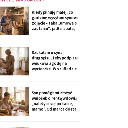
Kiedy pilnuję małej, co
godzinę wysyłam synowej
zdjęcie - taka „umowa o
zaufaniu": jadła, spała,
rysuje. W czwartek
piekłyśmy babeczki i
zapomniałam o
czternastej. Siedem
Szukałam u syna
minut później dzwonił
długopisu, żeby podpisać
telefon: „czemu nie ma
wnukowi zgodę na
zdjęcia, coś się stało?!".
wycieczkę. W szufladzie
Babeczki
leżały broszury trzech
domów seniora. Przy tym
pod Grójcem ktoś dopisał
ołówkiem: «od
Syn pomógł mi złożyć
stycznia?».
wniosek o rentę wdowią -
„należy ci się po tacie,
mamo". Od marca dostaję
czterysta złotych więcej.
I od marca syn co miesiąc
wyciąga rękę: „przecież