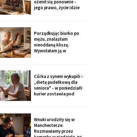
ożenił się ponownie -
zajmowała się dziadkiem.
jego prawo, życie idzie
Też chcę tak
dalej. W czwartek
wnuczka szepnęła mi, że
zdjęcia mamy zniknęły ze
ścian, „bo ciocia nie lubi
Porządkując biurko po
na nie patrzeć". Dałam jej
mężu, znalazłam
mały album - schowała go
nieoddaną kliszę.
do tornistra jak
Wywołałam ją w
zakładzie przy rynku. Na
zdjęciach jezioro,
drewniany domek i
roześmiana kobieta przy
Córka z synem wykupili mi
ognisku. Na ostatniej
„dietę pudełkową dla
klatce on - młody, z
seniora" - w poniedziałki
wąsami, obejmuje ją
kurier zostawia pod
ramieniem.
drzwiami zgrzewkę na
cały tydzień. „Teraz nie
musisz gotować i
jesteśmy spokojni,
Wnuki urodziły się w
mamo". Od marca nikt nie
Manchesterze.
przyjechał. Na każdym
Rozmawiamy przez
pudełku naklejka: moje
kamerkę w niedziele, po