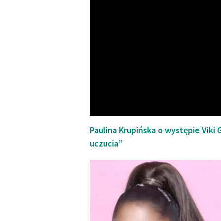
Paulina Krupińska o występie Viki
uczucia”