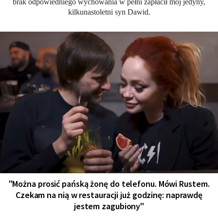
brak odpowiedniego wychowania w pełni zapłacił mój jedyny,
kilkunastoletni syn Dawid.
"Można prosić pańską żonę do telefonu. Mówi Rustem.
Czekam na nią w restauracji już godzinę: naprawdę
jestem zagubiony"