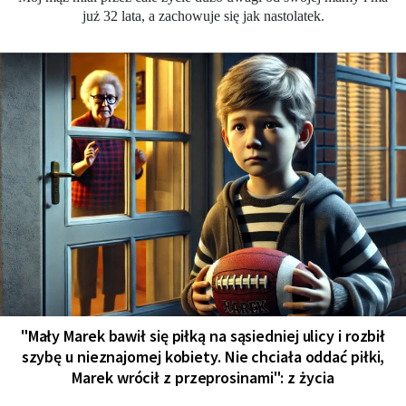
już 32 lata, a zachowuje się jak nastolatek.
"Mały Marek bawił się piłką na sąsiedniej ulicy i rozbił
szybę u nieznajomej kobiety. Nie chciała oddać piłki,
Marek wrócił z przeprosinami": z życia