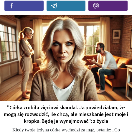
"Córka zrobiła zięciowi skandal. Ja powiedziałam, że
mogą się rozwodzić, ile chcą, ale mieszkanie jest moje i
kropka. Będę je wynajmować": z życia
Kiedy twoja jedyna córka wychodzi za mąż, pytanie: „Co