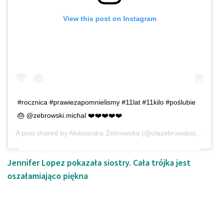
View this post on Instagram
#rocznica #prawiezapomnielismy #11lat #11kilo #poślubie
🎂 @zebrowski.michal ❤️❤️❤️❤️❤️
A post shared by
Aleksandra Żebrowska
(@olazebrowska) on
Jun
Jennifer Lopez pokazała siostry. Cała trójka jest
oszałamiająco piękna