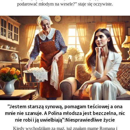
podarować młodym na wesele?” staje się oczywiste.
"Jestem starszą synową, pomagam teściowej a ona
mnie nie szanuje. A Polina młodsza jest bezczelna, nic
nie robi i ją uwielbiają":Niesprawiedliwe życie
Kiedy wychodziłam za mąż, już znałam mamę Romana i