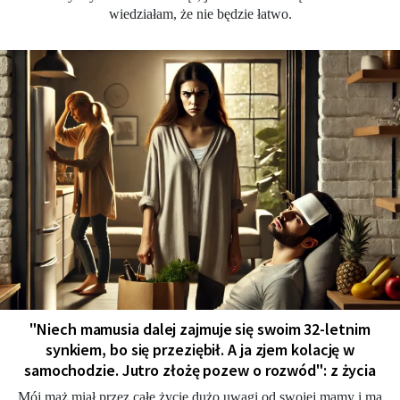
wiedziałam, że nie będzie łatwo.
"Niech mamusia dalej zajmuje się swoim 32-letnim
synkiem, bo się przeziębił. A ja zjem kolację w
samochodzie. Jutro złożę pozew o rozwód": z życia
Mój mąż miał przez całe życie dużo uwagi od swojej mamy i ma