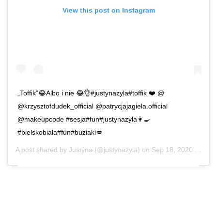
View this post on Instagram
„Toffik”😂Albo i nie 😂👌#justynazyla#toffik ❤️ @
@krzysztofdudek_official @patrycjajagiela.official
@makeupcode #sesja#fun#justynazyla👩‍🍳
#bielskobiala#fun#buziaki💋
A post shared by
Justyna
(@justynazyla) on
Sep 18, 2020 at 1:24pm PDT