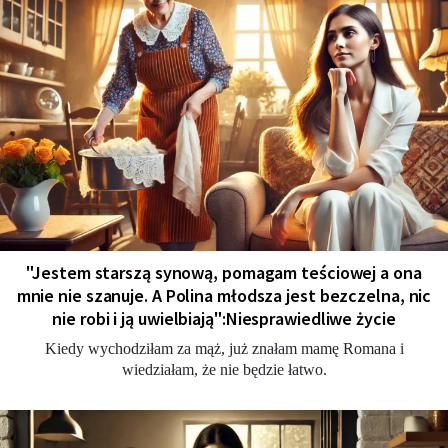
"Jestem starszą synową, pomagam teściowej a ona
mnie nie szanuje. A Polina młodsza jest bezczelna, nic
nie robi i ją uwielbiają":Niesprawiedliwe życie
Kiedy wychodziłam za mąż, już znałam mamę Romana i
wiedziałam, że nie będzie łatwo.