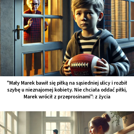
"Mały Marek bawił się piłką na sąsiedniej ulicy i rozbił
szybę u nieznajomej kobiety. Nie chciała oddać piłki,
Marek wrócił z przeprosinami": z życia