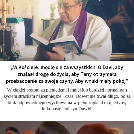
„W Kościele, modlę się za wszystkich. O Davi, aby
znalazł drogę do życia, aby Tany otrzymała
przebaczenie za swoje czyny. Aby wnuki miały pokój”
W ciągłej pogoni za pieniędzmi i mniej lub bardziej normalnym
życiem straciłam najcenniejsze - czas. Odwet nie trwał długo, bo za
brak odpowiedniego wychowania w pełni zapłacił mój jedyny,
kilkunastoletni syn Dawid.