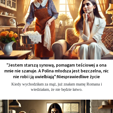
"Jestem starszą synową, pomagam teściowej a ona
mnie nie szanuje. A Polina młodsza jest bezczelna, nic
nie robi i ją uwielbiają":Niesprawiedliwe życie
Kiedy wychodziłam za mąż, już znałam mamę Romana i
wiedziałam, że nie będzie łatwo.