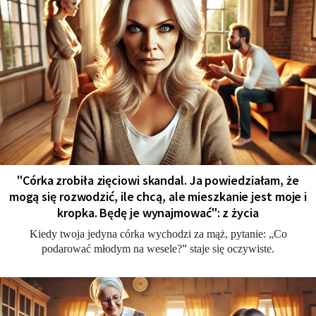
"Córka zrobiła zięciowi skandal. Ja powiedziałam, że
mogą się rozwodzić, ile chcą, ale mieszkanie jest moje i
kropka. Będę je wynajmować": z życia
Kiedy twoja jedyna córka wychodzi za mąż, pytanie: „Co
podarować młodym na wesele?” staje się oczywiste.