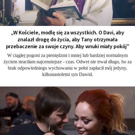
„W Kościele, modlę się za wszystkich. O Davi, aby
znalazł drogę do życia, aby Tany otrzymała
przebaczenie za swoje czyny. Aby wnuki miały pokój”
W ciągłej pogoni za pieniędzmi i mniej lub bardziej normalnym
życiem straciłam najcenniejsze - czas. Odwet nie trwał długo, bo za
brak odpowiedniego wychowania w pełni zapłacił mój jedyny,
kilkunastoletni syn Dawid.