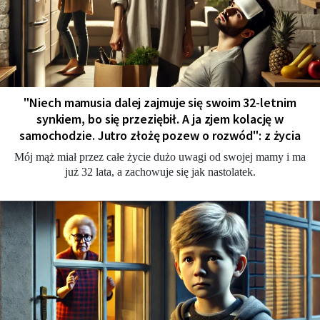
"Niech mamusia dalej zajmuje się swoim 32-letnim
synkiem, bo się przeziębił. A ja zjem kolację w
samochodzie. Jutro złożę pozew o rozwód": z życia
Mój mąż miał przez całe życie dużo uwagi od swojej mamy i ma
już 32 lata, a zachowuje się jak nastolatek.