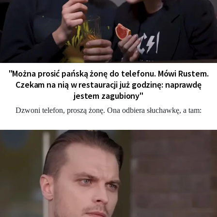
"Można prosić pańską żonę do telefonu. Mówi Rustem.
Czekam na nią w restauracji już godzinę: naprawdę
jestem zagubiony"
Dzwoni telefon, proszą żonę. Ona odbiera słuchawkę, a tam: