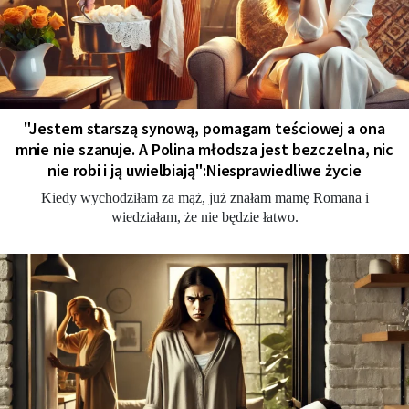
"Jestem starszą synową, pomagam teściowej a ona
mnie nie szanuje. A Polina młodsza jest bezczelna, nic
nie robi i ją uwielbiają":Niesprawiedliwe życie
Kiedy wychodziłam za mąż, już znałam mamę Romana i
wiedziałam, że nie będzie łatwo.