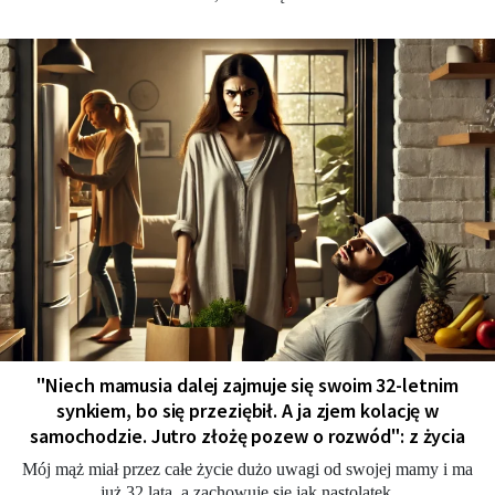
"Niech mamusia dalej zajmuje się swoim 32-letnim
synkiem, bo się przeziębił. A ja zjem kolację w
samochodzie. Jutro złożę pozew o rozwód": z życia
Mój mąż miał przez całe życie dużo uwagi od swojej mamy i ma
już 32 lata, a zachowuje się jak nastolatek.