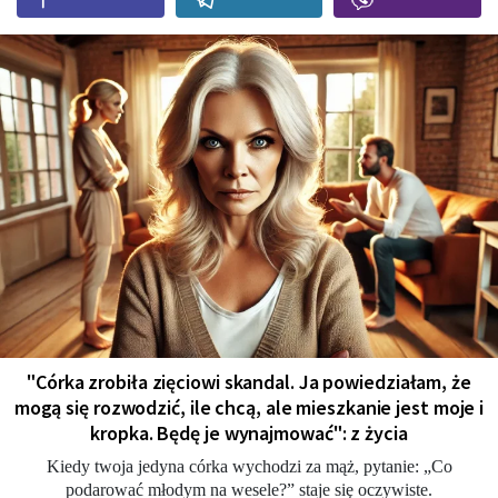
"Córka zrobiła zięciowi skandal. Ja powiedziałam, że
mogą się rozwodzić, ile chcą, ale mieszkanie jest moje i
kropka. Będę je wynajmować": z życia
Kiedy twoja jedyna córka wychodzi za mąż, pytanie: „Co
podarować młodym na wesele?” staje się oczywiste.