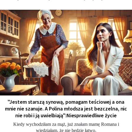
"Jestem starszą synową, pomagam teściowej a ona
mnie nie szanuje. A Polina młodsza jest bezczelna, nic
nie robi i ją uwielbiają":Niesprawiedliwe życie
Kiedy wychodziłam za mąż, już znałam mamę Romana i
wiedziałam, że nie będzie łatwo.