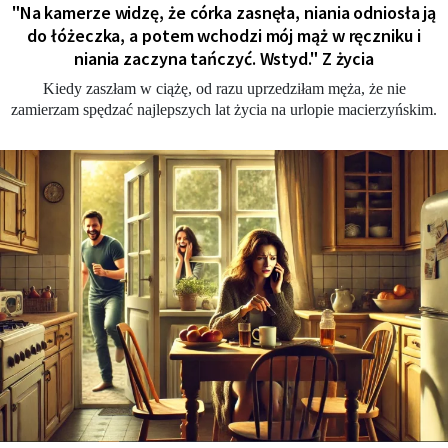
"Na kamerze widzę, że córka zasnęła, niania odniosła ją
do łóżeczka, a potem wchodzi mój mąż w ręczniku i
niania zaczyna tańczyć. Wstyd." Z życia
Kiedy zaszłam w ciążę, od razu uprzedziłam męża, że nie
zamierzam spędzać najlepszych lat życia na urlopie macierzyńskim.