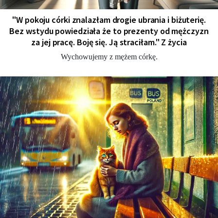
"W pokoju córki znalazłam drogie ubrania i biżuterię.
Bez wstydu powiedziała że to prezenty od mężczyzn
za jej pracę. Boję się. Ją straciłam." Z życia
Wychowujemy z mężem córkę.