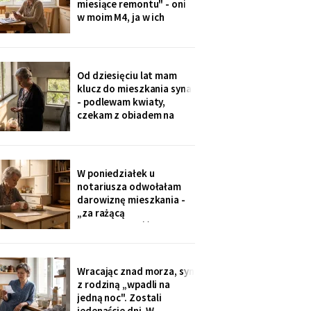
miesiące remontu" - oni
w moim M4, ja w ich
kawalerce. Minęły dwa
lata. W mojej kuchni stoi
ich nowa wyspa,
widziałam na zdjęciach u
Od dziesięciu lat mam
wnuczki. Córka mówi:
klucz do mieszkania syna
„Mamo, przecież stąd
- podlewam kwiaty,
masz bliżej do
czekam z obiadem na
przychodni".
dzieci. W piątek synowa
poprosiła o zwrot:
wymieniają zamek na taki
na karty. Karty dostali
W poniedziałek u
wszyscy, nawet mama
notariusza odwołałam
synowej. Ja mam dzwonić
darowiznę mieszkania -
domofonem.
„za rażącą
niewdzięczność", tak to
się nazywa w kodeksie.
Syn dowie się z
poleconego. Pani
Wracając znad morza, syn
notariusz spytała, czy na
z rodziną „wpadli na
pewno. Jestem pewna od
jedną noc". Zostali
Wigilii, odkąd jem
jedenaście dni. W