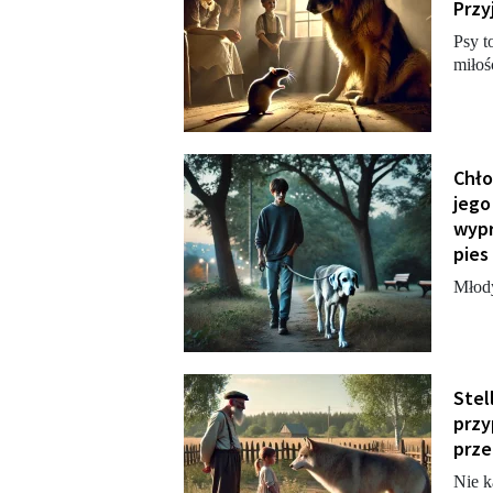
Przy
Psy t
miłoś
Chło
jego
wypr
pies
Młody
Stel
przy
prze
Nie k