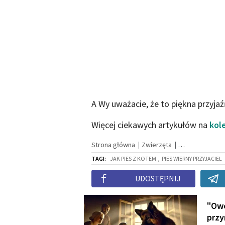
A Wy uważacie, że to piękna przyja
Więcej ciekawych artykułów na
kol
Strona główna
Zwierzęta
TAGI:
JAK PIES Z KOTEM
,
PIES WIERNY PRZYJACIEL
UDOSTĘPNIJ
"Owc
przy