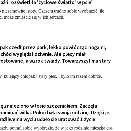
jaźń rozświetliła 'życiowe światło' w psie"
o niesamowite istoty. Czasem trudno sobie wyobrazić, ile
ci może zmieścić się w ich sercach.
pak szedł przez park, lekko powłócząc nogami,
 chód wyglądał dziwnie. Ale plecy miał
ostowane, a wzrok twardy. Towarzyszył mu stary
, kulejący chłopak i stary pies. I było im razem dobrze.
lę znaleziono w lesie szczeniakiem. Zaczęła
pominać wilka. Pokochała swoją rodzinę. Dzięki jej
raźliwemu wyciu udało się uratować 1 życie
ażdy potrafi sobie wyobrazić, że w jego rodzinie mieszka coś