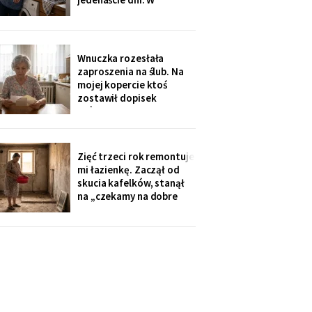
świąteczną kolację w
niedzielę rano wyjechali,
kuchni
a na pralce czekała
karteczka: „Mamusiu,
wrzuciłam nasze rzeczy,
Wnuczka rozesłała
odbierzemy wyprane w
zaproszenia na ślub. Na
środę. Buziaki".
mojej kopercie ktoś
zostawił dopisek
ołówkiem, chyba nie dla
mnie - poznałam pismo
córki: „babcię posadzić
przy cioci Loli, daleko od
Zięć trzeci rok remontuje
mikrofonu, bo lubi
mi łazienkę. Zaczął od
gadać".
skucia kafelków, stanął
na „czekamy na dobre
ceny płytek". Myję się w
misce przy zlewie, a on na
imieninach opowiada
wszystkim, jak dba o
teściową. W piątek kupił
sobie quada.