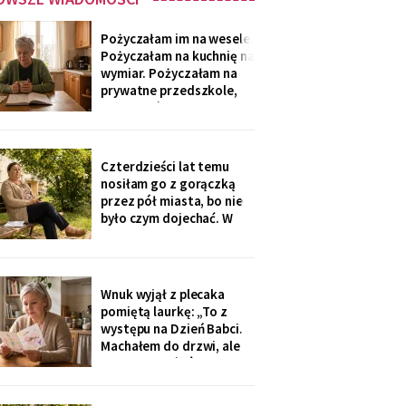
Pożyczałam im na wesele.
Pożyczałam na kuchnię na
wymiar. Pożyczałam na
prywatne przedszkole,
„bo Kubuś jest wrażliwy".
W zeszłym tygodniu
pierwszy raz w życiu to ja
poprosiłam o pożyczkę -
Czterdzieści lat temu
na okulary progresywne -
nosiłam go z gorączką
i usłyszałam, że „trzeba
przez pół miasta, bo nie
było sobie
było czym dojechać. W
zeszły wtorek
poprosiłam, żeby
podwiózł mnie na
prześwietlenie biodra.
Wnuk wyjął z plecaka
„Mamo, od tego jest
pomiętą laurkę: „To z
teraz taksówka dla
występu na Dzień Babci.
seniorów, zamów sobie".
Machałem do drzwi, ale
Zamówiłam - kierowca
nie przyszłaś". Żadnego
poczekał
zaproszenia nie
dostałam - przedszkole