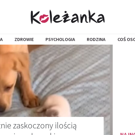
A
ZDROWIE
PSYCHOLOGIA
RODZINA
COŚ OS
źnie zaskoczony ilością
NAJN