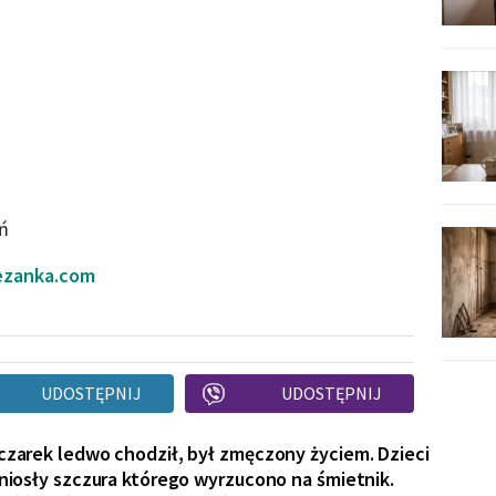
źń
ezanka.com
UDOSTĘPNIJ
UDOSTĘPNIJ
zarek ledwo chodził, był zmęczony życiem. Dzieci
niosły szczura którego wyrzucono na śmietnik.