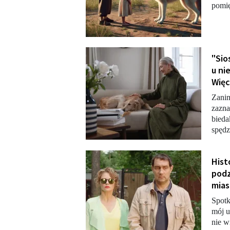
pomię
"Sio
u ni
Więce
Zanim
zazna
bieda
spędz
Hist
podz
mias
Spotk
mój u
nie w