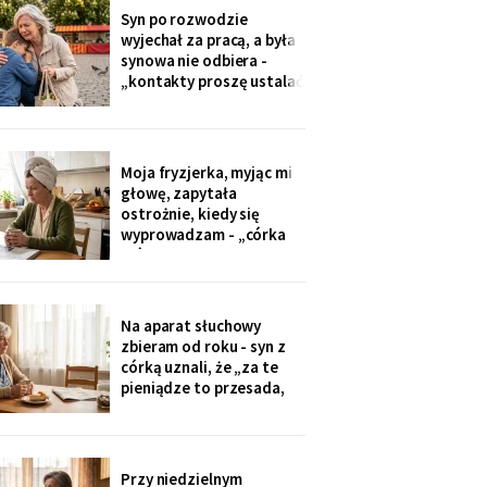
przekazuje je przez
Syn po rozwodzie
rodziców. Córka
wyjechał za pracą, a była
wzruszyła ramionami:
synowa nie odbiera -
„No zapomniałam, mamo,
„kontakty proszę ustalać
tyle się teraz
przez adwokata".
Wnuków nie widziałam od
Wielkanocy. W czwartek
na rynku młodszy mnie
Moja fryzjerka, myjąc mi
zobaczył, wyrwał jej się z
głowę, zapytała
ręki i przybiegł. Zdążyłam
ostrożnie, kiedy się
tylko przytulić.
wyprowadzam - „córka
mówiła u nas w salonie,
że mieszkanie pójdzie na
sprzedaż, szuka już pani
czegoś mniejszego".
Na aparat słuchowy
Niczego nie szukam. Nic
zbieram od roku - syn z
nie sprzedaję.
córką uznali, że „za te
pieniądze to przesada,
mama przecież daje
radę". Przy stole
rozmawiają przy mnie
swobodnie, bo mama i
Przy niedzielnym