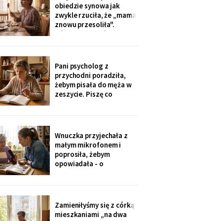
tak nie słyszy. Słyszę
obiedzie synowa jak
więcej, niż myślą. W
zwykle rzuciła, że „mama
niedzielę usłyszałam, co
znowu przesoliła".
planują z moim
Ośmioletni Staś odłożył
widelec: „U babci mi
smakuje. I babcia nigdy
nie mówi, że mama coś
Pani psycholog z
zrobiła źle". Zrobiło się
przychodni poradziła,
bardzo cicho.
żebym pisała do męża w
zeszycie. Piszę co
niedzielę po mszy.
Wczoraj napisałam mu, że
oddałam jego wędki
sąsiadowi, który zawsze
Wnuczka przyjechała z
mi pomaga - a nie synowi,
małym mikrofonem i
który nie przyjechał ani
poprosiła, żebym
do szpitala, ani na
opowiadała - o
rocznicę
pierwszym mieszkaniu, o
dziadku, o przepisie na
żurek. Nagrywałyśmy trzy
niedziele. Powiedziała,
Zamieniłyśmy się z córką
że chce, żeby jej dzieci
mieszkaniami „na dwa
kiedyś usłyszały mój głos.