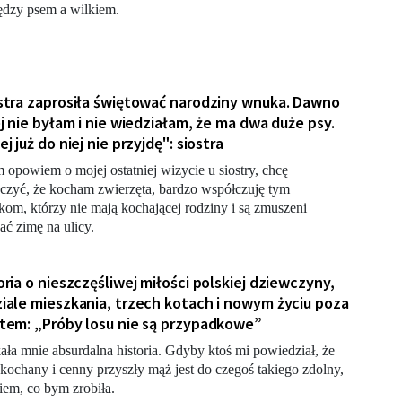
dzy psem a wilkiem.
stra zaprosiła świętować narodziny wnuka. Dawno
ej nie byłam i nie wiedziałam, że ma dwa duże psy.
j już do niej nie przyjdę": siostra
 opowiem o mojej ostatniej wizycie u siostry, chcę
czyć, że kocham zwierzęta, bardzo współczuję tym
kom, którzy nie mają kochającej rodziny i są zmuszeni
ać zimę na ulicy.
oria o nieszczęśliwej miłości polskiej dziewczyny,
iale mieszkania, trzech kotach i nowym życiu poza
tem: „Próby losu nie są przypadkowe”
ała mnie absurdalna historia. Gdyby ktoś mi powiedział, że
kochany i cenny przyszły mąż jest do czegoś takiego zdolny,
iem, co bym zrobiła.