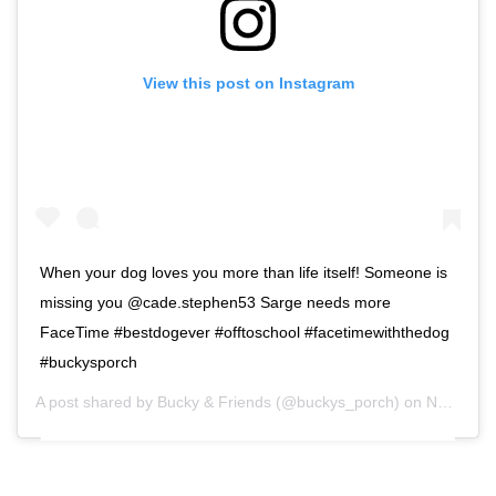
View this post on Instagram
When your dog loves you more than life itself! Someone is
missing you @cade.stephen53 Sarge needs more
FaceTime #bestdogever #offtoschool #facetimewiththedog
#buckysporch
A post shared by
Bucky & Friends
(@buckys_porch) on
Nov 3, 2019 at 2:37pm PST