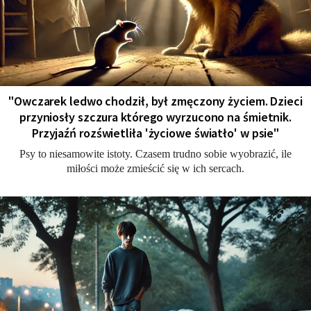
"Owczarek ledwo chodził, był zmęczony życiem. Dzieci
przyniosły szczura którego wyrzucono na śmietnik.
Przyjaźń rozświetliła 'życiowe światło' w psie"
Psy to niesamowite istoty. Czasem trudno sobie wyobrazić, ile
miłości może zmieścić się w ich sercach.