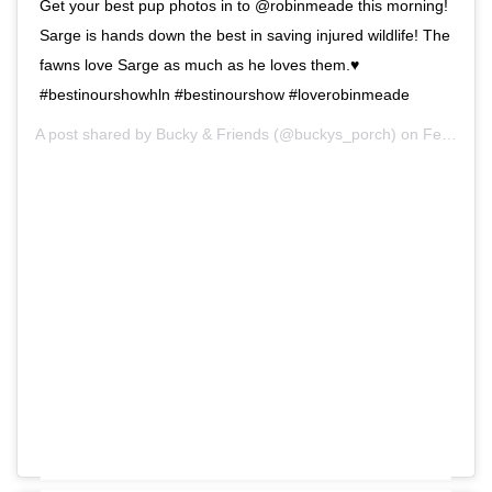
Get your best pup photos in to @robinmeade this morning!
Sarge is hands down the best in saving injured wildlife! The
fawns love Sarge as much as he loves them.♥️
#bestinourshowhln #bestinourshow #loverobinmeade
A post shared by
Bucky & Friends
(@buckys_porch) on
Feb 12, 2020 at 4:49am PST