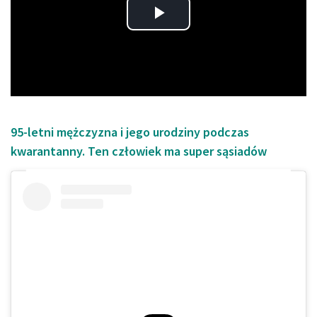
Play
Video
95-letni mężczyzna i jego urodziny podczas
kwarantanny. Ten człowiek ma super sąsiadów