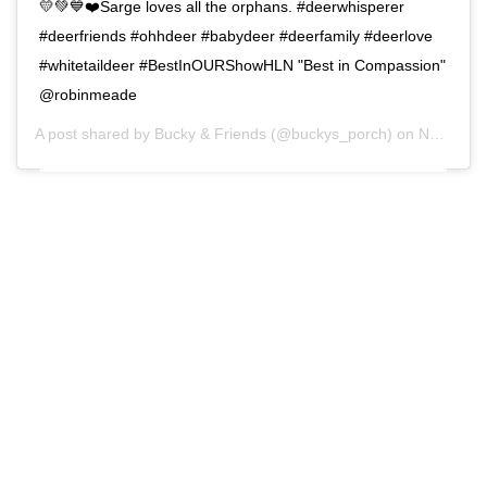
💛💚💙❤️Sarge loves all the orphans. #deerwhisperer
#deerfriends #ohhdeer #babydeer #deerfamily #deerlove
#whitetaildeer #BestInOURShowHLN "Best in Compassion"
@robinmeade
A post shared by
Bucky & Friends
(@buckys_porch) on
Nov 27, 2018 at 10:42am PST