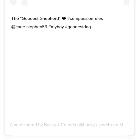
The “Goodest Shepherd” ❤️ #compassionrules
@cade.stephen53 #myboy #goodestdog
A post shared by
Bucky & Friends
(@buckys_porch) on
Mar 18, 2020 at 12:06pm PDT