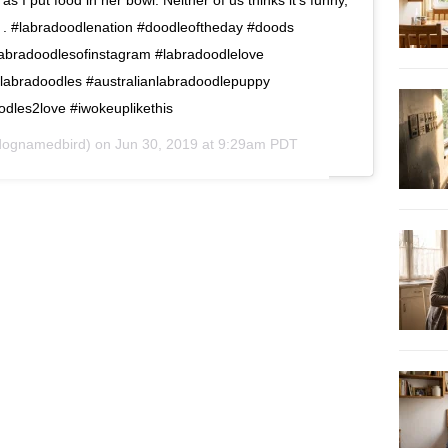
s I put food in her bowl. Neither of us thinks it’s funny,
. . . #labradoodlenation #doodleoftheday #doods
labradoodlesofinstagram #labradoodlelove
nlabradoodles #australianlabradoodlepuppy
dles2love #iwokeuplikethis
dognamedbird) on
Jun 30, 2019 at 9:29am PDT