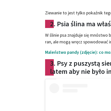
Ziewanie to jest tylko pokaźnik tego
2. Psia ślina ma wła
W ślinie psa znajduje się mnóstwo b
ran, ale mogą wręcz spowodować in
Maleństwo pandy (zdjęcie): co mo
3. Psy z puszystą si
latem aby nie było i