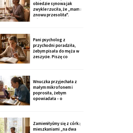
tak nie słyszy. Słyszę
obiedzie synowa jak
więcej, niż myślą. W
zwykle rzuciła, że „mama
niedzielę usłyszałam, co
znowu przesoliła".
planują z moim
Ośmioletni Staś odłożył
widelec: „U babci mi
smakuje. I babcia nigdy
nie mówi, że mama coś
Pani psycholog z
zrobiła źle". Zrobiło się
przychodni poradziła,
bardzo cicho.
żebym pisała do męża w
zeszycie. Piszę co
niedzielę po mszy.
Wczoraj napisałam mu, że
oddałam jego wędki
sąsiadowi, który zawsze
Wnuczka przyjechała z
mi pomaga - a nie synowi,
małym mikrofonem i
który nie przyjechał ani
poprosiła, żebym
do szpitala, ani na
opowiadała - o
rocznicę
pierwszym mieszkaniu, o
dziadku, o przepisie na
żurek. Nagrywałyśmy trzy
niedziele. Powiedziała,
Zamieniłyśmy się z córką
że chce, żeby jej dzieci
mieszkaniami „na dwa
kiedyś usłyszały mój głos.