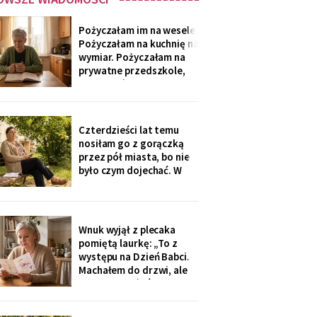
Pożyczałam im na wesele.
Pożyczałam na kuchnię na
wymiar. Pożyczałam na
prywatne przedszkole,
„bo Kubuś jest wrażliwy".
W zeszłym tygodniu
pierwszy raz w życiu to ja
poprosiłam o pożyczkę -
Czterdzieści lat temu
na okulary progresywne -
nosiłam go z gorączką
i usłyszałam, że „trzeba
przez pół miasta, bo nie
było sobie
było czym dojechać. W
zeszły wtorek
poprosiłam, żeby
podwiózł mnie na
prześwietlenie biodra.
Wnuk wyjął z plecaka
„Mamo, od tego jest
pomiętą laurkę: „To z
teraz taksówka dla
występu na Dzień Babci.
seniorów, zamów sobie".
Machałem do drzwi, ale
Zamówiłam - kierowca
nie przyszłaś". Żadnego
poczekał
zaproszenia nie
dostałam - przedszkole