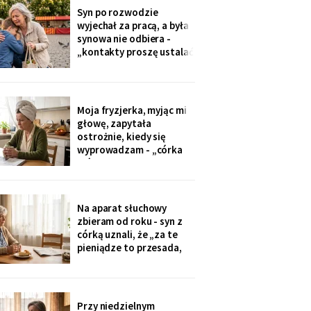
przekazuje je przez
Syn po rozwodzie
rodziców. Córka
wyjechał za pracą, a była
wzruszyła ramionami:
synowa nie odbiera -
„No zapomniałam, mamo,
„kontakty proszę ustalać
tyle się teraz
przez adwokata".
Wnuków nie widziałam od
Wielkanocy. W czwartek
na rynku młodszy mnie
Moja fryzjerka, myjąc mi
zobaczył, wyrwał jej się z
głowę, zapytała
ręki i przybiegł. Zdążyłam
ostrożnie, kiedy się
tylko przytulić.
wyprowadzam - „córka
mówiła u nas w salonie,
że mieszkanie pójdzie na
sprzedaż, szuka już pani
czegoś mniejszego".
Na aparat słuchowy
Niczego nie szukam. Nic
zbieram od roku - syn z
nie sprzedaję.
córką uznali, że „za te
pieniądze to przesada,
mama przecież daje
radę". Przy stole
rozmawiają przy mnie
swobodnie, bo mama i
Przy niedzielnym