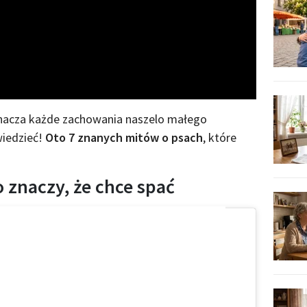
Video
znacza każde zachowania naszelo małego
wiedzieć!
Oto 7 znanych mitów o psach
, które
to znaczy, że chce spać