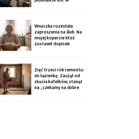
świąteczną kolację w
niedzielę rano wyjechali,
kuchni
a na pralce czekała
karteczka: „Mamusiu,
wrzuciłam nasze rzeczy,
Wnuczka rozesłała
odbierzemy wyprane w
zaproszenia na ślub. Na
środę. Buziaki".
mojej kopercie ktoś
zostawił dopisek
ołówkiem, chyba nie dla
mnie - poznałam pismo
córki: „babcię posadzić
przy cioci Loli, daleko od
Zięć trzeci rok remontuje
mikrofonu, bo lubi
mi łazienkę. Zaczął od
gadać".
skucia kafelków, stanął
na „czekamy na dobre
ceny płytek". Myję się w
misce przy zlewie, a on na
imieninach opowiada
wszystkim, jak dba o
teściową. W piątek kupił
sobie quada.