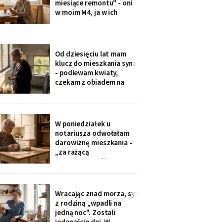
miesiące remontu" - oni
w moim M4, ja w ich
kawalerce. Minęły dwa
lata. W mojej kuchni stoi
ich nowa wyspa,
widziałam na zdjęciach u
Od dziesięciu lat mam
wnuczki. Córka mówi:
klucz do mieszkania syna
„Mamo, przecież stąd
- podlewam kwiaty,
masz bliżej do
czekam z obiadem na
przychodni".
dzieci. W piątek synowa
poprosiła o zwrot:
wymieniają zamek na taki
na karty. Karty dostali
W poniedziałek u
wszyscy, nawet mama
notariusza odwołałam
synowej. Ja mam dzwonić
darowiznę mieszkania -
domofonem.
„za rażącą
niewdzięczność", tak to
się nazywa w kodeksie.
Syn dowie się z
poleconego. Pani
Wracając znad morza, syn
notariusz spytała, czy na
z rodziną „wpadli na
pewno. Jestem pewna od
jedną noc". Zostali
Wigilii, odkąd jem
jedenaście dni. W