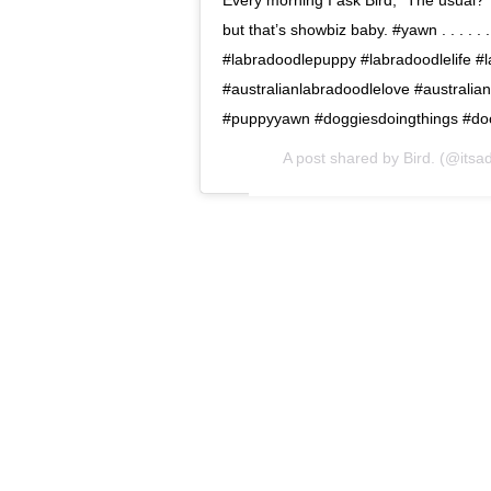
Every morning I ask Bird, “The usual?” a
but that’s showbiz baby. #yawn . . . . 
#labradoodlepuppy #labradoodlelife #
#australianlabradoodlelove #australia
#puppyyawn #doggiesdoingthings #doo
A post shared by
Bird.
(@itsa