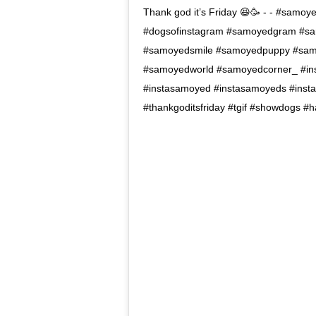
Thank god it’s Friday 😆🥳 - - #samo
#dogsofinstagram #samoyedgram #sa
#samoyedsmile #samoyedpuppy #samo
#samoyedworld #samoyedcorner_ #ins
#instasamoyed #instasamoyeds #inst
#thankgoditsfriday #tgif #showdogs #