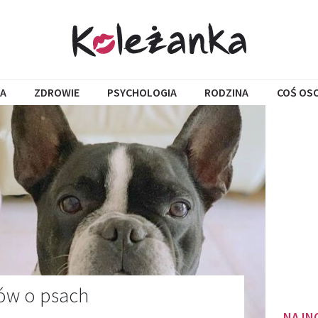
A
ZDROWIE
PSYCHOLOGIA
RODZINA
COŚ OS
ów o psach
NAJN