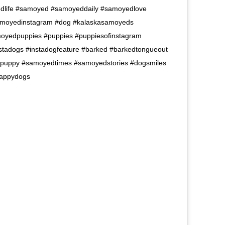
yedlife #samoyed #samoyeddaily #samoyedlove
moyedinstagram #dog #kalaskasamoyeds
yedpuppies #puppies #puppiesofinstagram
tadogs #instadogfeature #barked #barkedtongueout
apuppy #samoyedtimes #samoyedstories #dogsmiles
happydogs