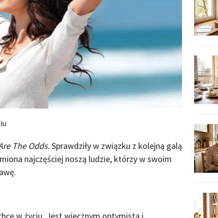
iu
Are The Odds.
Sprawdziły w związku z kolejną galą
imiona najczęściej noszą ludzie, którzy w swoim
ławę.
chce w życiu. Jest wiecznym optymistą i