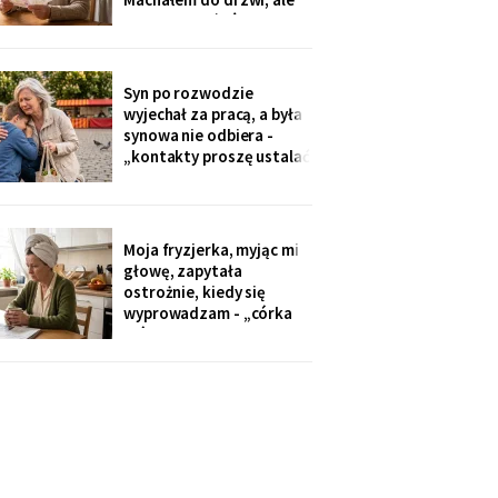
Zamówiłam - kierowca
nie przyszłaś". Żadnego
poczekał
zaproszenia nie
dostałam - przedszkole
przekazuje je przez
Syn po rozwodzie
rodziców. Córka
wyjechał za pracą, a była
wzruszyła ramionami:
synowa nie odbiera -
„No zapomniałam, mamo,
„kontakty proszę ustalać
tyle się teraz
przez adwokata".
Wnuków nie widziałam od
Wielkanocy. W czwartek
na rynku młodszy mnie
Moja fryzjerka, myjąc mi
zobaczył, wyrwał jej się z
głowę, zapytała
ręki i przybiegł. Zdążyłam
ostrożnie, kiedy się
tylko przytulić.
wyprowadzam - „córka
mówiła u nas w salonie,
że mieszkanie pójdzie na
sprzedaż, szuka już pani
czegoś mniejszego".
Niczego nie szukam. Nic
nie sprzedaję.