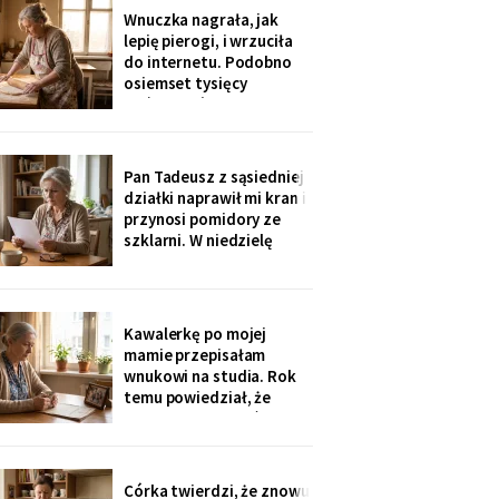
rozliczenie: „twoja
Wnuczka nagrała, jak
połowa za opiekunkę,
lepię pierogi, i wrzuciła
osiem tysięcy. Mama by
do internetu. Podobno
tak chciała".
osiemset tysięcy
wyświetleń - ludzie z
całej Polski piszą, że
przypominam im ich
babcie. Córka obejrzała
Pan Tadeusz z sąsiedniej
dwa razy i powiedziała
działki naprawił mi kran i
tylko: „Mamo, mogłaś
przynosi pomidory ze
chociaż zdjąć ten stary
szklarni. W niedzielę
fartuch".
dzieci przyjechały oboje,
bez wnuków, na
„poważną rozmowę o
przyszłości". Syn położył
Kawalerkę po mojej
na stole kartkę z
mamie przepisałam
punktami. Pierwszy
wnukowi na studia. Rok
przeczytałam do góry
temu powiedział, że
nogami
musiał ją sprzedać, „bo
nie dawał rady z
opłatami". W środę
spotkałam dawną
Córka twierdzi, że znowu