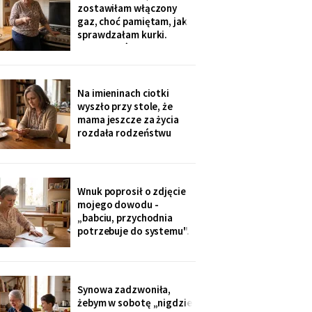
sąsiadkę stamtąd: „Co
zostawiłam włączony
weekend inni ludzie z
gaz, choć pamiętam, jak
walizkami, klucze w
sprawdzałam kurki.
skrzynce na szyfr.
Klucze, które „zgubiłam",
Obrotny ten
znalazła w mojej
lodówce. Wczoraj
sąsiadka wspomniała, że
Na imieninach ciotki
córka była u mnie we
wyszło przy stole, że
wtorek - kiedy ja
mama jeszcze za życia
siedziałam w przychodni.
rozdała rodzeństwu
Nigdy nie dawałam
pamiątki - medalik,
zegarek po ojcu, kopertę
dla najmłodszego. Ja
dostałam jej różaniec, po
Wnuk poprosił o zdjęcie
pogrzebie, z szuflady.
mojego dowodu -
Siostra wyjaśniła: „Ty i
„babciu, przychodnia
tak zawsze byłaś
potrzebuje do systemu".
ustawiona."
W czerwcu przyszło
wezwanie: chwilówka
przez internet, cztery
tysiące, na moje dane.
Synowa zadzwoniła,
Wnuk płakał, że odda.
żebym w sobotę „nigdzie
Córka na to: „tylko