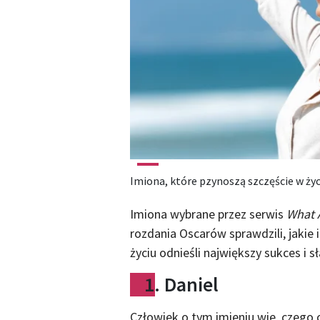
Imiona, które pzynoszą szczęście w życ
Imiona wybrane przez serwis
What 
rozdania Oscarów sprawdzili, jakie 
życiu odnieśli największy sukces i s
1. Daniel
Człowiek o tym imieniu wie, czego 