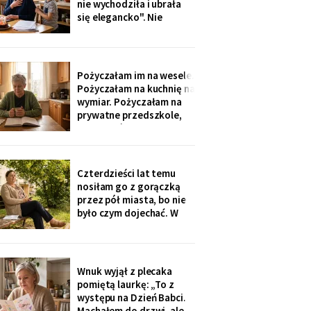
nie wychodziła i ubrała
nigdzie nie zgłaszaj,
się elegancko". Nie
chcesz mu zniszczyć
spałam całą noc - tak
samo zaczęło się u Krysi,
zanim zawieźli ją do
domu opieki. Przyjechali
Pożyczałam im na wesele.
z tortem i laptopem:
Pożyczałam na kuchnię na
bilety do Rzymu na moje
wymiar. Pożyczałam na
siedemdziesiąte
prywatne przedszkole,
urodziny
„bo Kubuś jest wrażliwy".
W zeszłym tygodniu
pierwszy raz w życiu to ja
poprosiłam o pożyczkę -
Czterdzieści lat temu
na okulary progresywne -
nosiłam go z gorączką
i usłyszałam, że „trzeba
przez pół miasta, bo nie
było sobie
było czym dojechać. W
zeszły wtorek
poprosiłam, żeby
podwiózł mnie na
prześwietlenie biodra.
Wnuk wyjął z plecaka
„Mamo, od tego jest
pomiętą laurkę: „To z
teraz taksówka dla
występu na Dzień Babci.
seniorów, zamów sobie".
Machałem do drzwi, ale