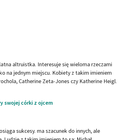
latna altruistka. Interesuje się wieloma rzeczami
tylko na jednym miejscu. Kobiety z takim imieniem
ochola, Catherine Zeta-Jones czy Katherine Heigl.
 swojej córki z ojcem
siąga sukcesy. ma szacunek do innych, ale
 Ludzie z takim imieniem to są: Michał