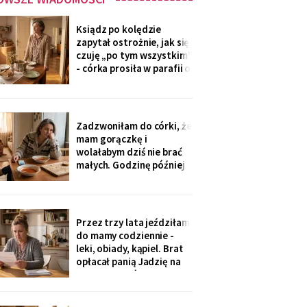
Ksiądz po kolędzie
zapytał ostrożnie, jak się
czuję „po tym wszystkim"
- córka prosiła w parafii o
modlitwę, bo „mama
zdziwaczała na starość i
odcina się od rodziny". To
ja co niedzielę czekam z
Zadzwoniłam do córki, że
obiadem. Ostatni raz
mam gorączkę i
przyszli we wrześniu.
wolałabym dziś nie brać
małych. Godzinę później
stali w drzwiach: „Mamo,
oni już przechorowali, nic
im nie będzie". O piątej
przyszedł SMS: „Podasz
Przez trzy lata jeździłam
im obiad? Wrócimy
do mamy codziennie -
głodni".
leki, obiady, kąpiel. Brat
opłacał panią Jadzię na
kilka poranków w
tygodniu. Tydzień po
pogrzebie przysłał mi