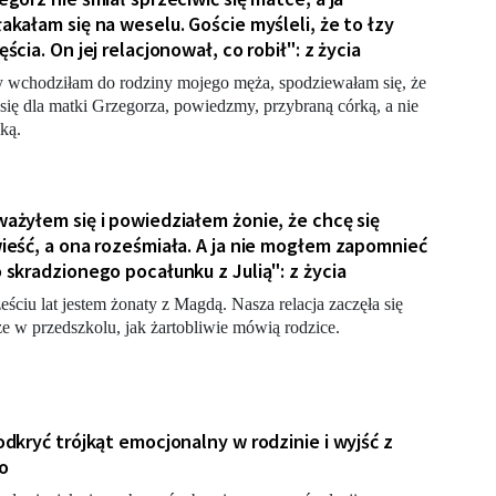
akałam się na weselu. Goście myśleli, że to łzy
ęścia. On jej relacjonował, co robił": z życia
 wchodziłam do rodziny mojego męża, spodziewałam się, że
 się dla matki Grzegorza, powiedzmy, przybraną córką, a nie
ką.
ażyłem się i powiedziałem żonie, że chcę się
ieść, a ona roześmiała. A ja nie mogłem zapomnieć
 skradzionego pocałunku z Julią": z życia
eściu lat jestem żonaty z Magdą. Nasza relacja zaczęła się
ze w przedszkolu, jak żartobliwie mówią rodzice.
odkryć trójkąt emocjonalny w rodzinie i wyjść z
o