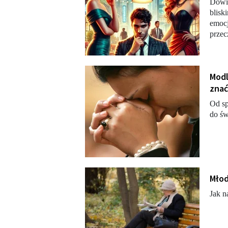
Dowie
blisk
emocj
przec
Modl
znać
Od sp
do św
Młod
Jak n