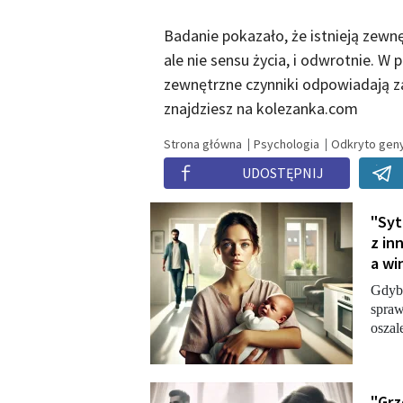
Badanie pokazało, że istnieją zewn
ale nie sensu życia, i odwrotnie. W 
zewnętrzne czynniki odpowiadają za
znajdziesz na kolezanka.com
Strona główna
Psychologia
Odkryto geny
UDOSTĘPNIJ
"Syt
z in
a win
Gdyby
spraw
oszale
"Grz