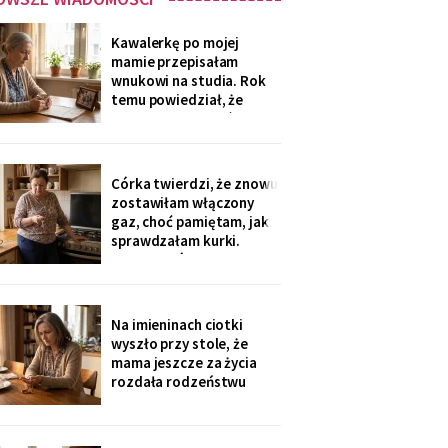
Kawalerkę po mojej
mamie przepisałam
wnukowi na studia. Rok
temu powiedział, że
musiał ją sprzedać, „bo
nie dawał rady z
opłatami". W środę
spotkałam dawną
Córka twierdzi, że znowu
sąsiadkę stamtąd: „Co
zostawiłam włączony
weekend inni ludzie z
gaz, choć pamiętam, jak
walizkami, klucze w
sprawdzałam kurki.
skrzynce na szyfr.
Klucze, które „zgubiłam",
Obrotny ten
znalazła w mojej
lodówce. Wczoraj
sąsiadka wspomniała, że
Na imieninach ciotki
córka była u mnie we
wyszło przy stole, że
wtorek - kiedy ja
mama jeszcze za życia
siedziałam w przychodni.
rozdała rodzeństwu
Nigdy nie dawałam
pamiątki - medalik,
zegarek po ojcu, kopertę
dla najmłodszego. Ja