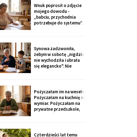
dostałam jej różaniec, po
Wnuk poprosił o zdjęcie
pogrzebie, z szuflady.
mojego dowodu -
Siostra wyjaśniła: „Ty i
„babciu, przychodnia
tak zawsze byłaś
potrzebuje do systemu".
ustawiona."
W czerwcu przyszło
wezwanie: chwilówka
przez internet, cztery
tysiące, na moje dane.
Synowa zadzwoniła,
Wnuk płakał, że odda.
żebym w sobotę „nigdzie
Córka na to: „tylko
nie wychodziła i ubrała
nigdzie nie zgłaszaj,
się elegancko". Nie
chcesz mu zniszczyć
spałam całą noc - tak
samo zaczęło się u Krysi,
zanim zawieźli ją do
domu opieki. Przyjechali
Pożyczałam im na wesele.
z tortem i laptopem:
Pożyczałam na kuchnię na
bilety do Rzymu na moje
wymiar. Pożyczałam na
siedemdziesiąte
prywatne przedszkole,
urodziny
„bo Kubuś jest wrażliwy".
W zeszłym tygodniu
pierwszy raz w życiu to ja
poprosiłam o pożyczkę -
Czterdzieści lat temu