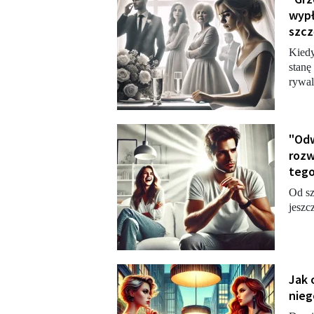
wypł
szcz
Kiedy
stanę
rywal
"Odw
rozw
tego
Od sz
jeszc
Jak 
nieg