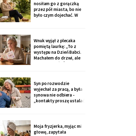
na okulary progresywne -
nosiłam go z gorączką
i usłyszałam, że „trzeba
przez pół miasta, bo nie
było sobie
było czym dojechać. W
zeszły wtorek
poprosiłam, żeby
podwiózł mnie na
prześwietlenie biodra.
Wnuk wyjął z plecaka
„Mamo, od tego jest
pomiętą laurkę: „To z
teraz taksówka dla
występu na Dzień Babci.
seniorów, zamów sobie".
Machałem do drzwi, ale
Zamówiłam - kierowca
nie przyszłaś". Żadnego
poczekał
zaproszenia nie
dostałam - przedszkole
przekazuje je przez
Syn po rozwodzie
rodziców. Córka
wyjechał za pracą, a była
wzruszyła ramionami:
synowa nie odbiera -
„No zapomniałam, mamo,
„kontakty proszę ustalać
tyle się teraz
przez adwokata".
Wnuków nie widziałam od
Wielkanocy. W czwartek
na rynku młodszy mnie
Moja fryzjerka, myjąc mi
zobaczył, wyrwał jej się z
głowę, zapytała
ręki i przybiegł. Zdążyłam