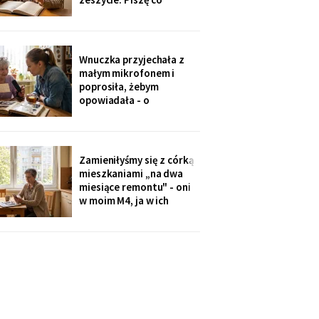
niedzielę po mszy.
Wczoraj napisałam mu, że
oddałam jego wędki
sąsiadowi, który zawsze
Wnuczka przyjechała z
mi pomaga - a nie synowi,
małym mikrofonem i
który nie przyjechał ani
poprosiła, żebym
do szpitala, ani na
opowiadała - o
rocznicę
pierwszym mieszkaniu, o
dziadku, o przepisie na
żurek. Nagrywałyśmy trzy
niedziele. Powiedziała,
Zamieniłyśmy się z córką
że chce, żeby jej dzieci
mieszkaniami „na dwa
kiedyś usłyszały mój głos.
miesiące remontu" - oni
w moim M4, ja w ich
kawalerce. Minęły dwa
lata. W mojej kuchni stoi
ich nowa wyspa,
widziałam na zdjęciach u
wnuczki. Córka mówi:
„Mamo, przecież stąd
masz bliżej do
przychodni".