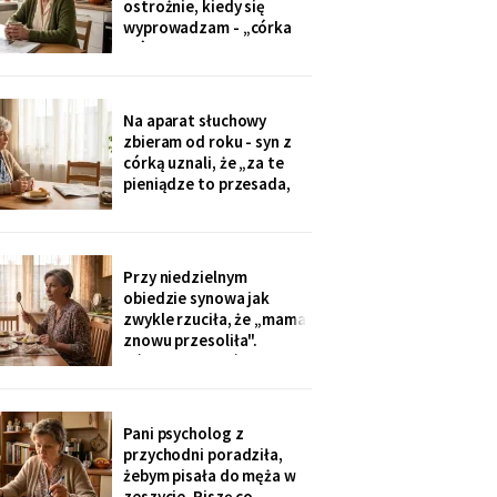
ostrożnie, kiedy się
tylko przytulić.
wyprowadzam - „córka
mówiła u nas w salonie,
że mieszkanie pójdzie na
sprzedaż, szuka już pani
czegoś mniejszego".
Na aparat słuchowy
Niczego nie szukam. Nic
zbieram od roku - syn z
nie sprzedaję.
córką uznali, że „za te
pieniądze to przesada,
mama przecież daje
radę". Przy stole
rozmawiają przy mnie
swobodnie, bo mama i
Przy niedzielnym
tak nie słyszy. Słyszę
obiedzie synowa jak
więcej, niż myślą. W
zwykle rzuciła, że „mama
niedzielę usłyszałam, co
znowu przesoliła".
planują z moim
Ośmioletni Staś odłożył
widelec: „U babci mi
smakuje. I babcia nigdy
nie mówi, że mama coś
Pani psycholog z
zrobiła źle". Zrobiło się
przychodni poradziła,
bardzo cicho.
żebym pisała do męża w
zeszycie. Piszę co