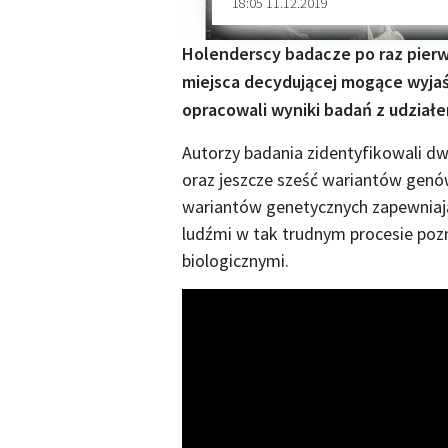
18:05 11.12.2019
Holenderscy badacze po raz pierws
miejsca decydującej mogące wyjaś
opracowali wyniki badań z udziałe
Autorzy badania zidentyfikowali d
oraz jeszcze sześć wariantów genów
wariantów genetycznych zapewniają
ludźmi w tak trudnym procesie po
biologicznymi.