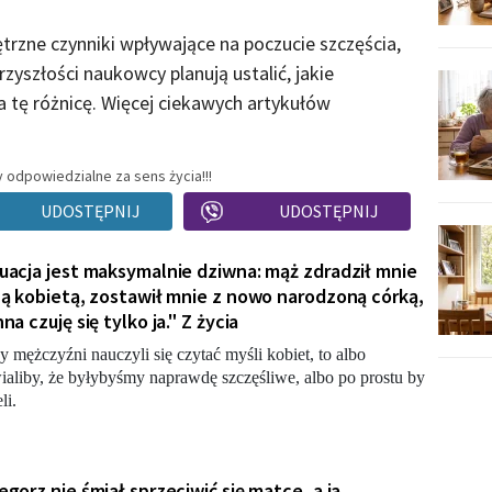
ętrzne czynniki wpływające na poczucie szczęścia,
przyszłości naukowcy planują ustalić, jakie
 tę różnicę. Więcej ciekawych artykułów
 odpowiedzialne za sens życia!!!
UDOSTĘPNIJ
UDOSTĘPNIJ
uacja jest maksymalnie dziwna: mąż zdradził mnie
ną kobietą, zostawił mnie z nowo narodzoną córką,
na czuję się tylko ja." Z życia
 mężczyźni nauczyli się czytać myśli kobiet, to albo
ialiby, że byłybyśmy naprawdę szczęśliwe, albo po prostu by
li.
egorz nie śmiał sprzeciwić się matce, a ja