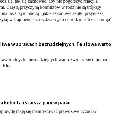
dz się, jak się zachować, aby nie pogorszyć relacji z
imi. Częstą przyczyną konfliktów w rodzinie są trójkąty
onalne. Czym one są i jakie szkodliwe skutki przynoszą –
zytaj w fragmencie z rozdziału „Po co rodzinie 'trzecia noga'
itwa w sprawach beznadziejnych. Te słowa warto
raw trudnych i beznadziejnych warto zwrócić się o pomoc
. Rity
a kobieta i starsza pani w parku
aprawdę mają się manifestować prawdziwe uczucia?