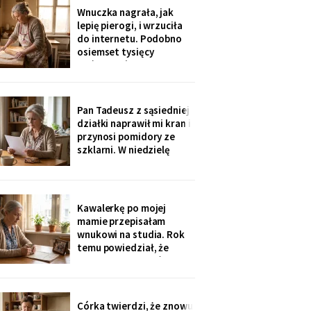
rozliczenie: „twoja
Wnuczka nagrała, jak
połowa za opiekunkę,
lepię pierogi, i wrzuciła
osiem tysięcy. Mama by
do internetu. Podobno
tak chciała".
osiemset tysięcy
wyświetleń - ludzie z
całej Polski piszą, że
przypominam im ich
babcie. Córka obejrzała
Pan Tadeusz z sąsiedniej
dwa razy i powiedziała
działki naprawił mi kran i
tylko: „Mamo, mogłaś
przynosi pomidory ze
chociaż zdjąć ten stary
szklarni. W niedzielę
fartuch".
dzieci przyjechały oboje,
bez wnuków, na
„poważną rozmowę o
przyszłości". Syn położył
Kawalerkę po mojej
na stole kartkę z
mamie przepisałam
punktami. Pierwszy
wnukowi na studia. Rok
przeczytałam do góry
temu powiedział, że
nogami
musiał ją sprzedać, „bo
nie dawał rady z
opłatami". W środę
spotkałam dawną
Córka twierdzi, że znowu