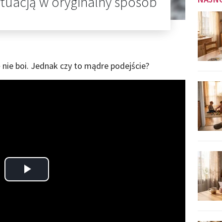
ytuacją w oryginalny sposób
 nie boi. Jednak czy to mądre podejście?
Play
Video