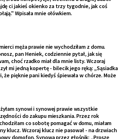
jdę ci jakieś okienko za trzy tygodnie, jak coś
łają." Wpisała mnie ołówkiem.
mierci męża prawie nie wychodziłam z domu.
onosz, pan Heniek, codziennie pytał, jak się
am, choć rzadko miał dla mnie listy. Wczoraj
zył mi jedną kopertę - bilecik jego ręką: „Sąsiadka
, że pięknie pani kiedyś śpiewała w chórze. Może
żyłam synowi i synowej prawie wszystkie
zędności do zakupu mieszkania. Przez rok
chodziłam co sobotę pomagać w domu, miałam
ny klucz. Wczoraj klucz nie pasował - na drzwiach
nowy domofon. Synowa przez głośnik: „Proszę