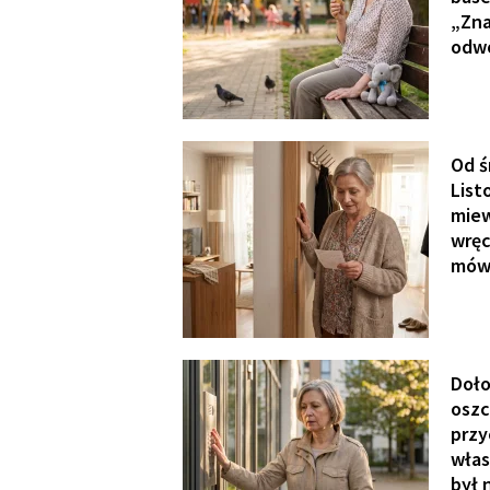
„Zna
odwo
Od ś
List
miew
wręc
mówi
Doło
oszc
przy
włas
był 