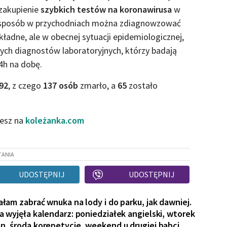
zakupienie
szybkich testów na koronawirusa
w
ki sposób w przychodniach można zdiagnowzować
okładne, ale w obecnej sytuacji epidemiologicznej,
ych diagnostów laboratoryjnych, którzy badają
4h na dobę.
92
, z czego
137 osób
zmarło, a
65
zostało
iesz na
koleżanka.com
TANIA
UDOSTĘPNIJ
UDOSTĘPNIJ
ałam zabrać wnuka na lody i do parku, jak dawniej.
a wyjęła kalendarz: poniedziałek angielski, wtorek
n, środa korepetycje, weekend u drugiej babci.