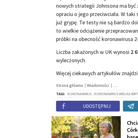
nowych strategii Johnsona ma być 
opraciu o jego przeciwciała. W ta
już grypę. Te testy nie są bardzo d
to wielkie odciążenie przepracowan
próbki na obecność koronawirusa 2
Liczba zakażonych w UK wynosi
2 6
wyleczonych.
Więcej ciekawych artykułów znajdz
Strona główna
Wiadomości
TAGI:
KORONAWIRUS
, KORONAWIRUS WIELKA BRY
UDOSTĘPNIJ
Chci
Córk
base