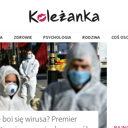
A
ZDROWIE
PSYCHOLOGIA
RODZINA
COŚ OS
 boi się wirusa? Premier
NAJN