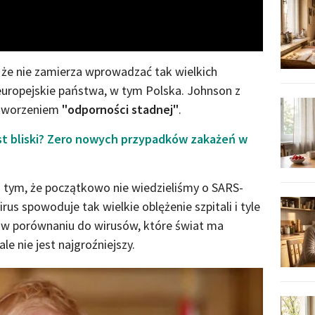
, że nie zamierza wprowadzać tak wielkich
ne europejskie państwa, w tym Polska. Johnson z
ytworzeniem
"odporności stadnej"
.
st bliski? Zero nowych przypadków zakażeń w
 tym, że początkowo nie wiedzieliśmy o SARS-
rus spowoduje tak wielkie oblężenie szpitali i tyle
e w porównaniu do wirusów, które świat ma
e nie jest najgroźniejszy.