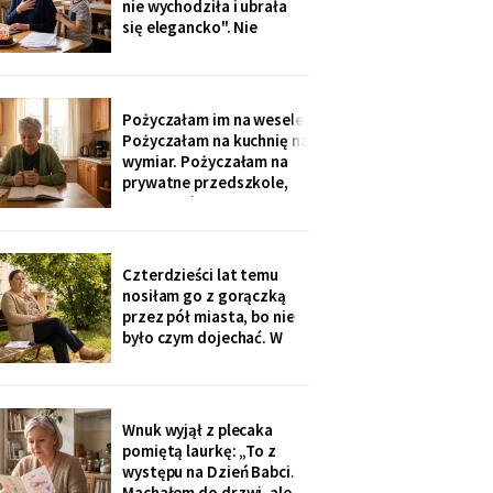
nie wychodziła i ubrała
nigdzie nie zgłaszaj,
się elegancko". Nie
chcesz mu zniszczyć
spałam całą noc - tak
samo zaczęło się u Krysi,
zanim zawieźli ją do
domu opieki. Przyjechali
Pożyczałam im na wesele.
z tortem i laptopem:
Pożyczałam na kuchnię na
bilety do Rzymu na moje
wymiar. Pożyczałam na
siedemdziesiąte
prywatne przedszkole,
urodziny
„bo Kubuś jest wrażliwy".
W zeszłym tygodniu
pierwszy raz w życiu to ja
poprosiłam o pożyczkę -
Czterdzieści lat temu
na okulary progresywne -
nosiłam go z gorączką
i usłyszałam, że „trzeba
przez pół miasta, bo nie
było sobie
było czym dojechać. W
zeszły wtorek
poprosiłam, żeby
podwiózł mnie na
prześwietlenie biodra.
Wnuk wyjął z plecaka
„Mamo, od tego jest
pomiętą laurkę: „To z
teraz taksówka dla
występu na Dzień Babci.
seniorów, zamów sobie".
Machałem do drzwi, ale