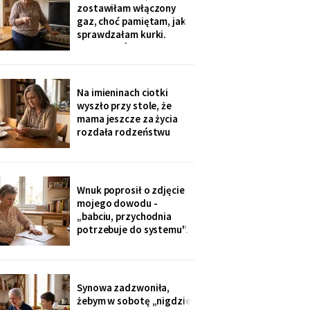
sąsiadkę stamtąd: „Co
zostawiłam włączony
weekend inni ludzie z
gaz, choć pamiętam, jak
walizkami, klucze w
sprawdzałam kurki.
skrzynce na szyfr.
Klucze, które „zgubiłam",
Obrotny ten
znalazła w mojej
lodówce. Wczoraj
sąsiadka wspomniała, że
Na imieninach ciotki
córka była u mnie we
wyszło przy stole, że
wtorek - kiedy ja
mama jeszcze za życia
siedziałam w przychodni.
rozdała rodzeństwu
Nigdy nie dawałam
pamiątki - medalik,
zegarek po ojcu, kopertę
dla najmłodszego. Ja
dostałam jej różaniec, po
Wnuk poprosił o zdjęcie
pogrzebie, z szuflady.
mojego dowodu -
Siostra wyjaśniła: „Ty i
„babciu, przychodnia
tak zawsze byłaś
potrzebuje do systemu".
ustawiona."
W czerwcu przyszło
wezwanie: chwilówka
przez internet, cztery
tysiące, na moje dane.
Synowa zadzwoniła,
Wnuk płakał, że odda.
żebym w sobotę „nigdzie
Córka na to: „tylko