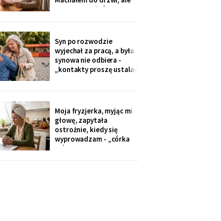
Zamówiłam - kierowca
nie przyszłaś". Żadnego
poczekał
zaproszenia nie
dostałam - przedszkole
przekazuje je przez
Syn po rozwodzie
rodziców. Córka
wyjechał za pracą, a była
wzruszyła ramionami:
synowa nie odbiera -
„No zapomniałam, mamo,
„kontakty proszę ustalać
tyle się teraz
przez adwokata".
Wnuków nie widziałam od
Wielkanocy. W czwartek
na rynku młodszy mnie
Moja fryzjerka, myjąc mi
zobaczył, wyrwał jej się z
głowę, zapytała
ręki i przybiegł. Zdążyłam
ostrożnie, kiedy się
tylko przytulić.
wyprowadzam - „córka
mówiła u nas w salonie,
że mieszkanie pójdzie na
sprzedaż, szuka już pani
czegoś mniejszego".
Niczego nie szukam. Nic
nie sprzedaję.