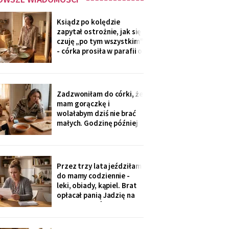
Ksiądz po kolędzie
zapytał ostrożnie, jak się
czuję „po tym wszystkim"
- córka prosiła w parafii o
modlitwę, bo „mama
zdziwaczała na starość i
odcina się od rodziny". To
ja co niedzielę czekam z
Zadzwoniłam do córki, że
obiadem. Ostatni raz
mam gorączkę i
przyszli we wrześniu.
wolałabym dziś nie brać
małych. Godzinę później
stali w drzwiach: „Mamo,
oni już przechorowali, nic
im nie będzie". O piątej
przyszedł SMS: „Podasz
Przez trzy lata jeździłam
im obiad? Wrócimy
do mamy codziennie -
głodni".
leki, obiady, kąpiel. Brat
opłacał panią Jadzię na
kilka poranków w
tygodniu. Tydzień po
pogrzebie przysłał mi