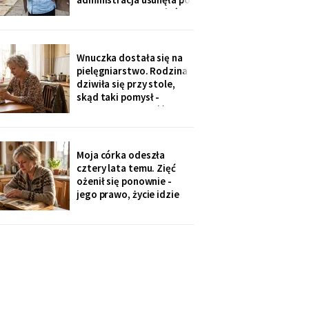
„skargach mieszkańców"
- podobno psujemy
widok. Pod pismem
jedenaście podpisów.
Wnuczka dostała się na
Rozpoznałam charakter
pielęgniarstwo. Rodzina
pisma córki - ma tu
dziwiła się przy stole,
kawalerkę pod wynajem.
skąd taki pomysł -
„Mamo, bez przesady
przecież mogła „iść na
coś lepszego".
Odpowiedziała, nie
podnosząc głowy znad
Moja córka odeszła
talerza: „bo widziałam,
cztery lata temu. Zięć
jak babcia trzy lata
ożenił się ponownie -
zajmowała się dziadkiem.
jego prawo, życie idzie
Też chcę tak
dalej. W czwartek
wnuczka szepnęła mi, że
zdjęcia mamy zniknęły ze
ścian, „bo ciocia nie lubi
na nie patrzeć". Dałam jej
mały album - schowała go
do tornistra jak