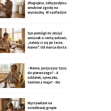
minut później dzwonił
długopisu, żeby podpisać
telefon: „czemu nie ma
wnukowi zgodę na
zdjęcia, coś się stało?!".
wycieczkę. W szufladzie
Babeczki
leżały broszury trzech
domów seniora. Przy tym
pod Grójcem ktoś dopisał
ołówkiem: «od
Syn pomógł mi złożyć
stycznia?».
wniosek o rentę wdowią -
„należy ci się po tacie,
mamo". Od marca dostaję
czterysta złotych więcej.
I od marca syn co miesiąc
wyciąga rękę: „przecież
to tatowe pieniądze, a
- Mamo, pożyczysz tysiąc
tata by chciał pomagać
do pierwszego? - A
nam, nie tobie".
oddałeś, syneczku,
tamten z maja? - No
wiesz co, z tobą się nie da
rozmawiać. Odłożył
słuchawkę. Pięć minut
później zadzwoniła
Wystawiłam na
synowa. Zaczęła od tego,
osiedlowej grupie
że „babcia podobno robi