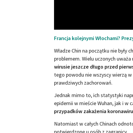
Francja kolejnymi Włochami? Prez
Władze Chin na początku nie były c
problemem. Wielu uczonych uważa 
wirusie jeszcze długo przed pierw
tego powodu nie wszyscy wierzą w s
prawdziwych zachorowań.
Jednak mimo to, ich statystyki nap
epidemii w mieście Wuhan, jak i w c
przypadków zakażenia koronawir
Natomiast w całych Chinach odnoto
potwierdzone u osób z zagranicy.