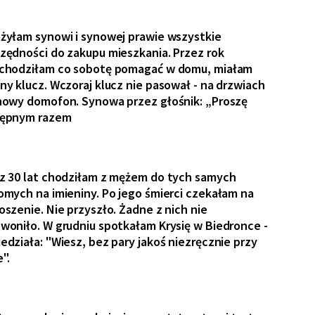
żyłam synowi i synowej prawie wszystkie
zędności do zakupu mieszkania. Przez rok
chodziłam co sobotę pomagać w domu, miałam
ny klucz. Wczoraj klucz nie pasował - na drzwiach
nowy domofon. Synowa przez głośnik: „Proszę
tępnym razem
z 30 lat chodziłam z mężem do tych samych
omych na imieniny. Po jego śmierci czekałam na
oszenie. Nie przyszło. Żadne z nich nie
woniło. W grudniu spotkałam Krysię w Biedronce -
edziała: "Wiesz, bez pary jakoś niezręcznie przy
".