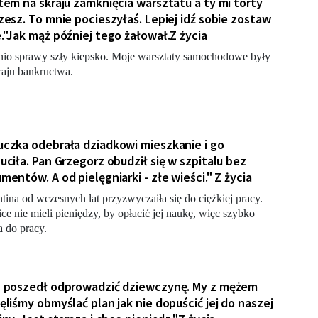
tem na skraju zamknięcia warsztatu a ty mi torty
zesz. To mnie pocieszyłaś. Lepiej idź sobie zostaw
."Jak mąż później tego żałował.Z życia
nio sprawy szły kiepsko. Moje warsztaty samochodowe były
raju bankructwa.
czka odebrała dziadkowi mieszkanie i go
uciła. Pan Grzegorz obudził się w szpitalu bez
mentów. A od pielęgniarki - złe wieści." Z życia
tina od wczesnych lat przyzwyczaiła się do ciężkiej pracy.
ce nie mieli pieniędzy, by opłacić jej naukę, więc szybko
a do pracy.
 poszedł odprowadzić dziewczynę. My z mężem
ęliśmy obmyślać plan jak nie dopuścić jej do naszej