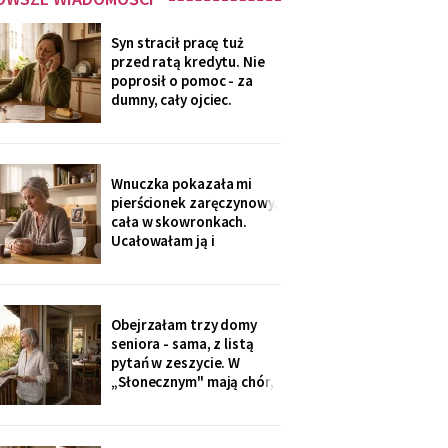
Syn stracił pracę tuż
przed ratą kredytu. Nie
poprosił o pomoc - za
dumny, cały ojciec.
Przelałam im z lokaty
piętnaście tysięcy, w
tytule wpisałam „zaległy
prezent ślubny".
Wnuczka pokazała mi
Wieczorem zadzwonił i
pierścionek zaręczynowy,
długo milczał w
cała w skowronkach.
słuchawce - pierwszy raz
Ucałowałam ją i
od lat
powiedziałam tylko
jedno: „załóż osobne
konto, dziecko, i nigdy
go nie zamykaj". Zdziwiła
Obejrzałam trzy domy
się, mama się obruszyła.
seniora - sama, z listą
Kiedyś zrozumie - ja
pytań w zeszycie. W
zrozumiałam o
„Słonecznym" mają chór,
czterdzieści lat za
bibliotekę i balkony na
południe. Wpłaciłam
zadatek za pokój z