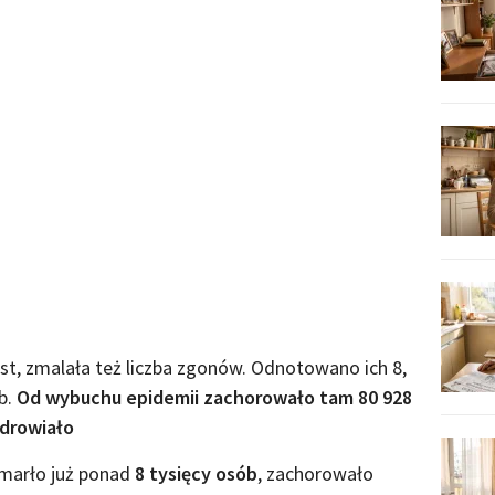
st, zmalała też liczba zgonów. Odnotowano ich 8,
b.
Od wybuchu epidemii zachorowało tam 80 928
zdrowiało
marło już ponad
8 tysięcy osób
, zachorowało