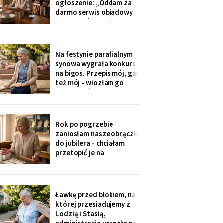
ogłoszenie: „Oddam za
problemy".
darmo serwis obiadowy
na dwanaście osób,
nieużywany od pięciu lat.
Powód: nie mam już dla
kogo nakrywać". W dwie
Na festynie parafialnym
godziny napisało
synowa wygrała konkurs
czterdzieści obcych osób.
na bigos. Przepis mój, gar
Z rodziny - nikt, choć
też mój - wiozłam go
wszyscy tam siedzą.
rano taksówką, żeby się
nie wylał. Przy dyplomie
powiedziała do
mikrofonu: „to stary
Rok po pogrzebie
przepis z mojej rodziny".
zaniosłam nasze obrączki
Klaskałam razem ze
do jubilera - chciałam
wszystkimi.
przetopić je na
pierścionek dla wnuczki.
Pan zważył, obejrzał
przez lupę i powiedział
cicho: „Pani jest złota.
Ławkę przed blokiem, na
Męża - pozłacana, dobra
której przesiadujemy z
imitacja, robota sprzed
Lodzią i Stasią,
lat".
administracja usunęła po