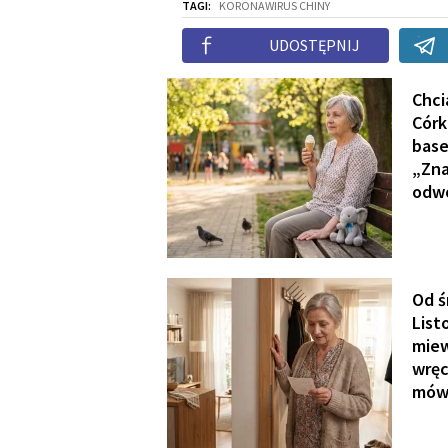
TAGI:
KORONAWIRUS CHINY
UDOSTĘPNIJ
Chci
Córk
base
„Zna
odwo
Od ś
List
miew
wręc
mówi