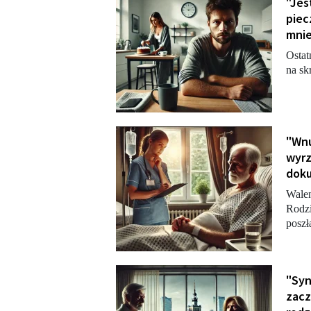
"Jes
piec
mnie
Ostat
na sk
"Wnu
wyrz
doku
Walen
Rodzi
poszł
"Syn
zacz