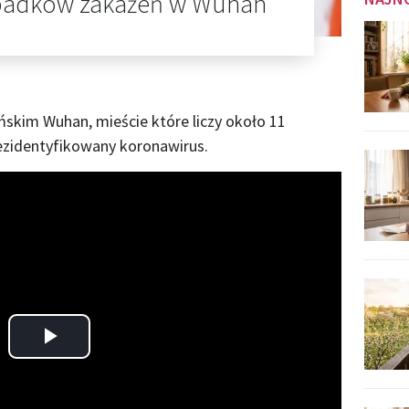
padków zakażeń w Wuhan
ńskim Wuhan, mieście które liczy około 11
iezidentyfikowany koronawirus.
Play
Video