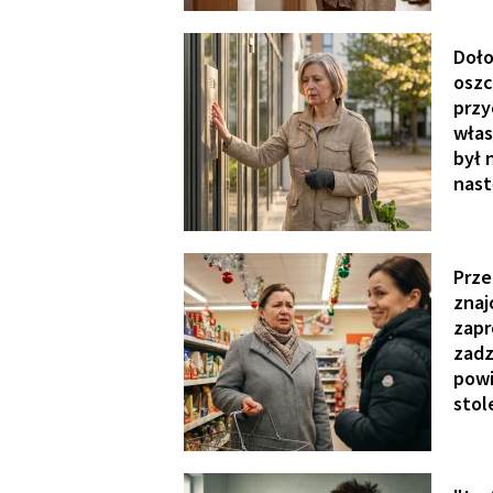
Doło
oszc
przy
włas
był 
nas
Prze
znaj
zapr
zadz
powi
stole