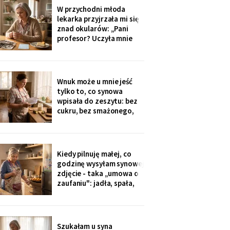
widokiem na sad i
W przychodni młoda
podpisałam papiery.
lekarka przyjrzała mi się
Dzieciom powiem po
znad okularów: „Pani
fakcie - niech raz
profesor? Uczyła mnie
dowiedzą się ostatnie.
pani polskiego w drugim
liceum!". Przyjęła mnie
bez kolejki, a na koniec
ucałowała w oba policzki.
Wnuk może u mnie jeść
Córka wieczorem
tylko to, co synowa
zapytała tylko, czy przy
wpisała do zeszytu: bez
okazji wzięłam receptę
cukru, bez smażonego,
na
bez „białej mąki". W
czwartek poprosił o
pajdę ze smalcem i
ogórkiem - nie umiałam
Kiedy pilnuję małej, co
odmówić. Wieczorem
godzinę wysyłam synowej
przyszła wiadomość:
zdjęcie - taka „umowa o
„proszę traktować
zaufaniu": jadła, spała,
zeszyt poważnie, inaczej
rysuje. W czwartek
piekłyśmy babeczki i
zapomniałam o
czternastej. Siedem
Szukałam u syna