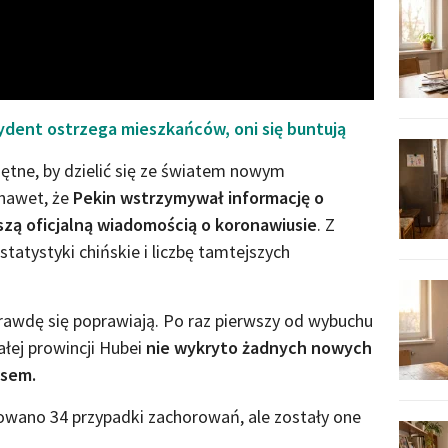
ydent ostrzega mieszkańców, oni się buntują
hętne, by dzielić się ze światem nowym
nawet, że
Pekin wstrzymywał informację o
szą oficjalną wiadomością o koronawiusie
. Z
tatystyki chińskie i liczbę tamtejszych
rawdę się poprawiają. Po raz pierwszy od wybuchu
ałej prowincji Hubei
nie wykryto żadnych nowych
usem.
wano 34 przypadki zachorowań, ale zostały one