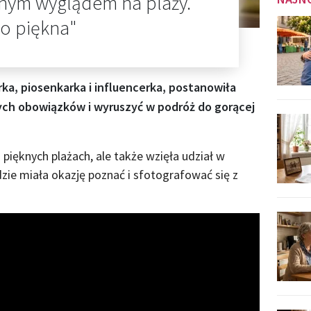
nym wyglądem na plaży.
go piękna"
rka, piosenkarka i influencerka, postanowiła
ych obowiązków i wyruszyć w podróż do gorącej
 pięknych plażach, ale także wzięła udział w
e miała okazję poznać i sfotografować się z