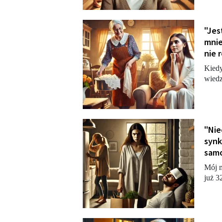
"Jes
mnie
nie 
Kiedy
wiedz
"Nie
synk
samo
Mój m
już 3