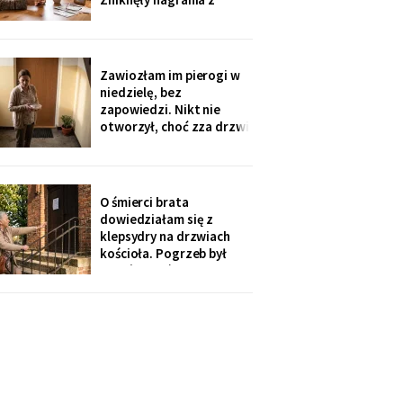
automatycznej
sekretarki - trzy
wiadomości, na których
mąż jeszcze mówi.
Zawiozłam im pierogi w
„Babciu, zajmowały
niedzielę, bez
najwięcej miejsca". Córka
zapowiedzi. Nikt nie
dodała, żebym „nie robiła
otworzył, choć zza drzwi
afery, przecież mam
grał telewizor. W
poniedziałek wnuk
wygadał się przez
telefon: „Ten nowy
O śmierci brata
dzwonek pokazuje na
dowiedziałam się z
komórce, kto stoi. Mama
klepsydry na drzwiach
wtedy mówi: cicho,
kościoła. Pogrzeb był
poczekamy, aż babcia
dzień wcześniej, nikt z
sobie
jego domu nie zadzwonił.
Tydzień później
przyszedł za to polecony
od ich prawnika: sprawa
spadkowa po rodzicach,
„prosimy o kontakt".