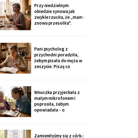
swobodnie, bo mama i
Przy niedzielnym
tak nie słyszy. Słyszę
obiedzie synowa jak
więcej, niż myślą. W
zwykle rzuciła, że „mama
niedzielę usłyszałam, co
znowu przesoliła".
planują z moim
Ośmioletni Staś odłożył
widelec: „U babci mi
smakuje. I babcia nigdy
nie mówi, że mama coś
Pani psycholog z
zrobiła źle". Zrobiło się
przychodni poradziła,
bardzo cicho.
żebym pisała do męża w
zeszycie. Piszę co
niedzielę po mszy.
Wczoraj napisałam mu, że
oddałam jego wędki
sąsiadowi, który zawsze
Wnuczka przyjechała z
mi pomaga - a nie synowi,
małym mikrofonem i
który nie przyjechał ani
poprosiła, żebym
do szpitala, ani na
opowiadała - o
rocznicę
pierwszym mieszkaniu, o
dziadku, o przepisie na
żurek. Nagrywałyśmy trzy
niedziele. Powiedziała,
Zamieniłyśmy się z córką