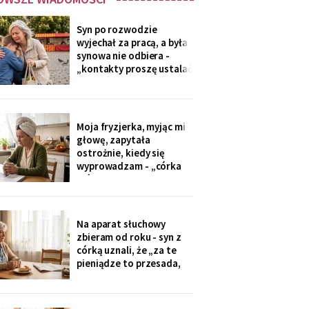
Syn po rozwodzie
wyjechał za pracą, a była
synowa nie odbiera -
„kontakty proszę ustalać
przez adwokata".
Wnuków nie widziałam od
Wielkanocy. W czwartek
na rynku młodszy mnie
Moja fryzjerka, myjąc mi
zobaczył, wyrwał jej się z
głowę, zapytała
ręki i przybiegł. Zdążyłam
ostrożnie, kiedy się
tylko przytulić.
wyprowadzam - „córka
mówiła u nas w salonie,
że mieszkanie pójdzie na
sprzedaż, szuka już pani
czegoś mniejszego".
Na aparat słuchowy
Niczego nie szukam. Nic
zbieram od roku - syn z
nie sprzedaję.
córką uznali, że „za te
pieniądze to przesada,
mama przecież daje
radę". Przy stole
rozmawiają przy mnie