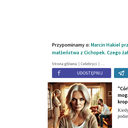
Przypominamy o:
Marcin Hakiel pr
małżeństwa z Cichopek. Czego ża
Strona główna
Celebryci
UDOSTĘPNIJ
"Cór
mogą
krop
Kiedy
podar