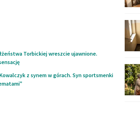
żeństwa Torbickiej wreszcie ujawnione.
sensację
Kowalczyk z synem w górach. Syn sportsmenki
hematami"