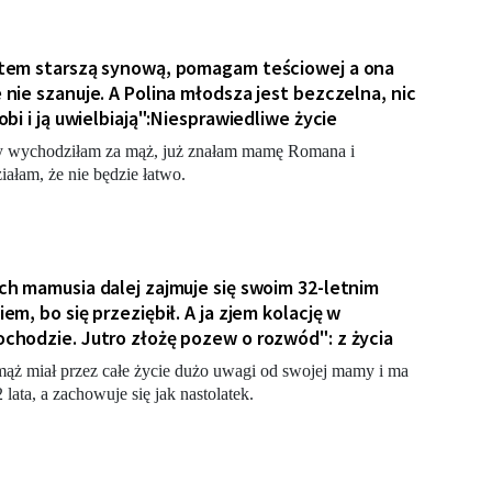
tem starszą synową, pomagam teściowej a ona
 nie szanuje. A Polina młodsza jest bezczelna, nic
robi i ją uwielbiają":Niesprawiedliwe życie
 wychodziłam za mąż, już znałam mamę Romana i
iałam, że nie będzie łatwo.
ch mamusia dalej zajmuje się swoim 32-letnim
iem, bo się przeziębił. A ja zjem kolację w
chodzie. Jutro złożę pozew o rozwód": z życia
ąż miał przez całe życie dużo uwagi od swojej mamy i ma
2 lata, a zachowuje się jak nastolatek.