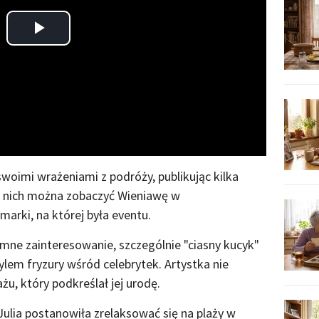
Play
Video
 swoimi wrażeniami z podróży, publikując kilka
z nich można zobaczyć Wieniawę w
arki, na której była eventu.
mne zainteresowanie, szczególnie "ciasny kucyk"
ylem fryzury wśród celebrytek. Artystka nie
, który podkreślał jej urodę.
ulia postanowiła zrelaksować się na plaży w