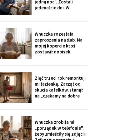
jedną noc". Zostali
Wigilii, odkąd jem
jedenaście dni. W
świąteczną kolację w
niedzielę rano wyjechali,
kuchni
a na pralce czekała
karteczka: „Mamusiu,
wrzuciłam nasze rzeczy,
Wnuczka rozesłała
odbierzemy wyprane w
zaproszenia na ślub. Na
środę. Buziaki".
mojej kopercie ktoś
zostawił dopisek
ołówkiem, chyba nie dla
mnie - poznałam pismo
córki: „babcię posadzić
przy cioci Loli, daleko od
Zięć trzeci rok remontuje
mikrofonu, bo lubi
mi łazienkę. Zaczął od
gadać".
skucia kafelków, stanął
na „czekamy na dobre
ceny płytek". Myję się w
misce przy zlewie, a on na
imieninach opowiada
wszystkim, jak dba o
Wnuczka zrobiła mi
teściową. W piątek kupił
„porządek w telefonie",
sobie quada.
żeby zmieściły się zdjęcia.
Zniknęły nagrania z