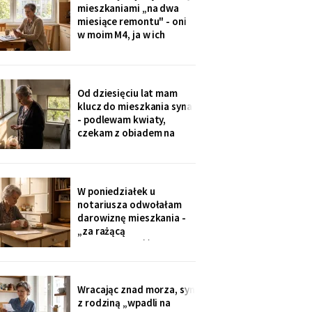
że chce, żeby jej dzieci
mieszkaniami „na dwa
kiedyś usłyszały mój głos.
miesiące remontu" - oni
w moim M4, ja w ich
kawalerce. Minęły dwa
lata. W mojej kuchni stoi
ich nowa wyspa,
widziałam na zdjęciach u
Od dziesięciu lat mam
wnuczki. Córka mówi:
klucz do mieszkania syna
„Mamo, przecież stąd
- podlewam kwiaty,
masz bliżej do
czekam z obiadem na
przychodni".
dzieci. W piątek synowa
poprosiła o zwrot:
wymieniają zamek na taki
na karty. Karty dostali
W poniedziałek u
wszyscy, nawet mama
notariusza odwołałam
synowej. Ja mam dzwonić
darowiznę mieszkania -
domofonem.
„za rażącą
niewdzięczność", tak to
się nazywa w kodeksie.
Syn dowie się z
poleconego. Pani
Wracając znad morza, syn
notariusz spytała, czy na
z rodziną „wpadli na
pewno. Jestem pewna od