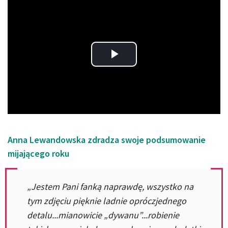
Play
Video
Anna Lewandowska zdradza swoje podsumowanie
mijającego roku
„Jestem Pani fanką naprawdę, wszystko na
tym zdjęciu pięknie ladnie opróczjednego
detalu...mianowicie „dywanu”...robienie