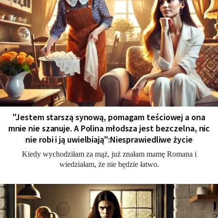
"Jestem starszą synową, pomagam teściowej a ona
mnie nie szanuje. A Polina młodsza jest bezczelna, nic
nie robi i ją uwielbiają":Niesprawiedliwe życie
Kiedy wychodziłam za mąż, już znałam mamę Romana i
wiedziałam, że nie będzie łatwo.