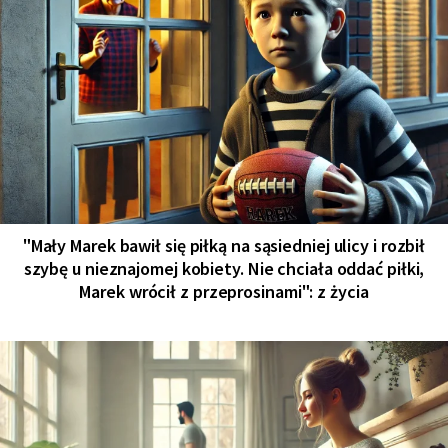
"Mały Marek bawił się piłką na sąsiedniej ulicy i rozbił
szybę u nieznajomej kobiety. Nie chciała oddać piłki,
Marek wrócił z przeprosinami": z życia