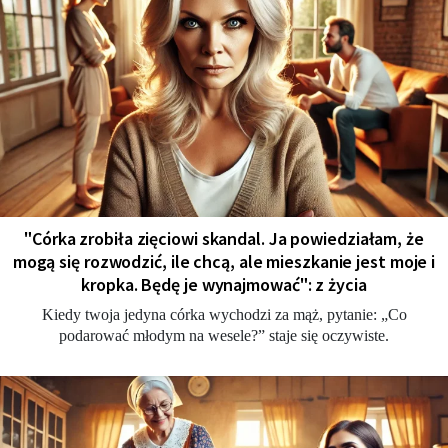
"Córka zrobiła zięciowi skandal. Ja powiedziałam, że
mogą się rozwodzić, ile chcą, ale mieszkanie jest moje i
kropka. Będę je wynajmować": z życia
Kiedy twoja jedyna córka wychodzi za mąż, pytanie: „Co
podarować młodym na wesele?” staje się oczywiste.