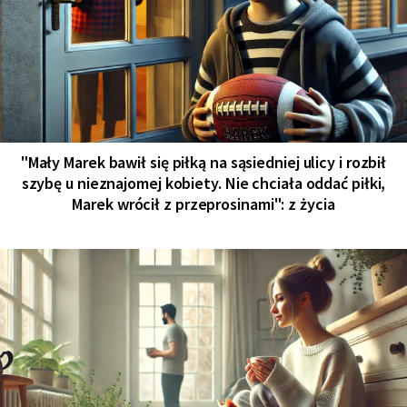
"Mały Marek bawił się piłką na sąsiedniej ulicy i rozbił
szybę u nieznajomej kobiety. Nie chciała oddać piłki,
Marek wrócił z przeprosinami": z życia