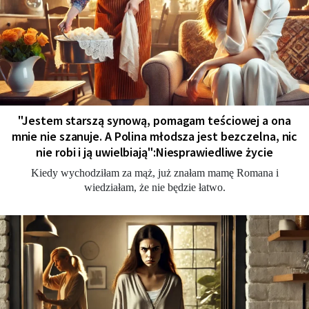
"Jestem starszą synową, pomagam teściowej a ona
mnie nie szanuje. A Polina młodsza jest bezczelna, nic
nie robi i ją uwielbiają":Niesprawiedliwe życie
Kiedy wychodziłam za mąż, już znałam mamę Romana i
wiedziałam, że nie będzie łatwo.