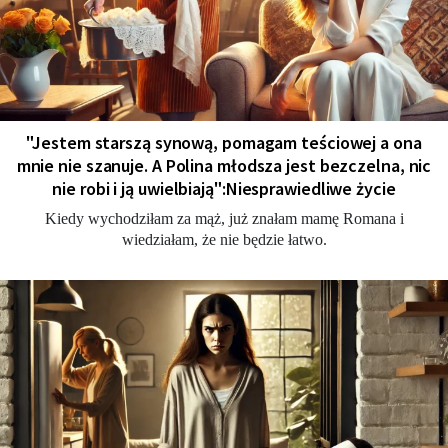
"Jestem starszą synową, pomagam teściowej a ona
mnie nie szanuje. A Polina młodsza jest bezczelna, nic
nie robi i ją uwielbiają":Niesprawiedliwe życie
Kiedy wychodziłam za mąż, już znałam mamę Romana i
wiedziałam, że nie będzie łatwo.