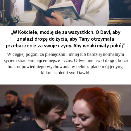
„W Kościele, modlę się za wszystkich. O Davi, aby
znalazł drogę do życia, aby Tany otrzymała
przebaczenie za swoje czyny. Aby wnuki miały pokój”
W ciągłej pogoni za pieniędzmi i mniej lub bardziej normalnym
życiem straciłam najcenniejsze - czas. Odwet nie trwał długo, bo za
brak odpowiedniego wychowania w pełni zapłacił mój jedyny,
kilkunastoletni syn Dawid.