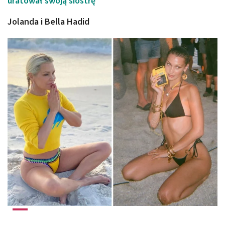
uratował swoją siostrę
Jolanda i Bella Hadid