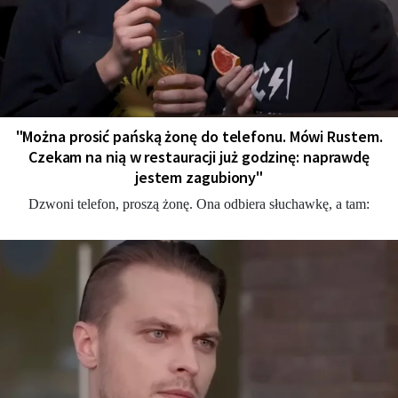
"Można prosić pańską żonę do telefonu. Mówi Rustem.
Czekam na nią w restauracji już godzinę: naprawdę
jestem zagubiony"
Dzwoni telefon, proszą żonę. Ona odbiera słuchawkę, a tam: