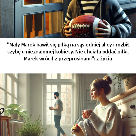
"Mały Marek bawił się piłką na sąsiedniej ulicy i rozbił
szybę u nieznajomej kobiety. Nie chciała oddać piłki,
Marek wrócił z przeprosinami": z życia