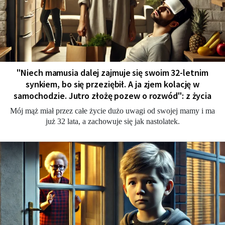
"Niech mamusia dalej zajmuje się swoim 32-letnim
synkiem, bo się przeziębił. A ja zjem kolację w
samochodzie. Jutro złożę pozew o rozwód": z życia
Mój mąż miał przez całe życie dużo uwagi od swojej mamy i ma
już 32 lata, a zachowuje się jak nastolatek.