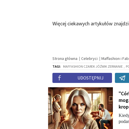
Więcej ciekawych artykułów znajdz
Strona główna
Celebryci
Maffashion i Fa
TAGI:
MAFFASHION CZAREK JÓŹWIK ZERWANIE
,
P
UDOSTĘPNIJ
"Cór
mogą
krop
Kiedy
podar