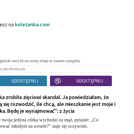
iesz na
koleżanka.com
bijański weszłi na nowy etap w swoim związku
OLSKA MODELKA
UDOSTĘPNIJ
UDOSTĘPNIJ
ka zrobiła zięciowi skandal. Ja powiedziałam, że
 się rozwodzić, ile chcą, ale mieszkanie jest moje i
ka. Będę je wynajmować": z życia
 twoja jedyna córka wychodzi za mąż, pytanie: „Co
ować młodym na wesele?” staje się oczywiste.