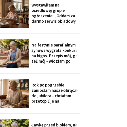
później zadzwoniła
Wystawiłam na
synowa. Zaczęła od tego,
osiedlowej grupie
że „babcia podobno robi
ogłoszenie: „Oddam za
problemy".
darmo serwis obiadowy
na dwanaście osób,
nieużywany od pięciu lat.
Powód: nie mam już dla
kogo nakrywać". W dwie
Na festynie parafialnym
godziny napisało
synowa wygrała konkurs
czterdzieści obcych osób.
na bigos. Przepis mój, gar
Z rodziny - nikt, choć
też mój - wiozłam go
wszyscy tam siedzą.
rano taksówką, żeby się
nie wylał. Przy dyplomie
powiedziała do
mikrofonu: „to stary
Rok po pogrzebie
przepis z mojej rodziny".
zaniosłam nasze obrączki
Klaskałam razem ze
do jubilera - chciałam
wszystkimi.
przetopić je na
pierścionek dla wnuczki.
Pan zważył, obejrzał
przez lupę i powiedział
cicho: „Pani jest złota.
Ławkę przed blokiem, na