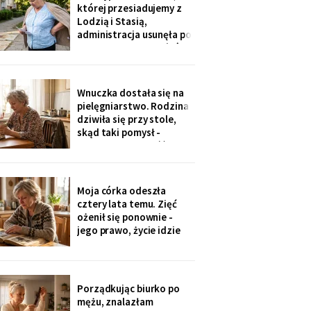
Męża - pozłacana, dobra
której przesiadujemy z
imitacja, robota sprzed
Lodzią i Stasią,
lat".
administracja usunęła po
„skargach mieszkańców"
- podobno psujemy
widok. Pod pismem
jedenaście podpisów.
Wnuczka dostała się na
Rozpoznałam charakter
pielęgniarstwo. Rodzina
pisma córki - ma tu
dziwiła się przy stole,
kawalerkę pod wynajem.
skąd taki pomysł -
„Mamo, bez przesady
przecież mogła „iść na
coś lepszego".
Odpowiedziała, nie
podnosząc głowy znad
Moja córka odeszła
talerza: „bo widziałam,
cztery lata temu. Zięć
jak babcia trzy lata
ożenił się ponownie -
zajmowała się dziadkiem.
jego prawo, życie idzie
Też chcę tak
dalej. W czwartek
wnuczka szepnęła mi, że
zdjęcia mamy zniknęły ze
ścian, „bo ciocia nie lubi
Porządkując biurko po
na nie patrzeć". Dałam jej
mężu, znalazłam
mały album - schowała go