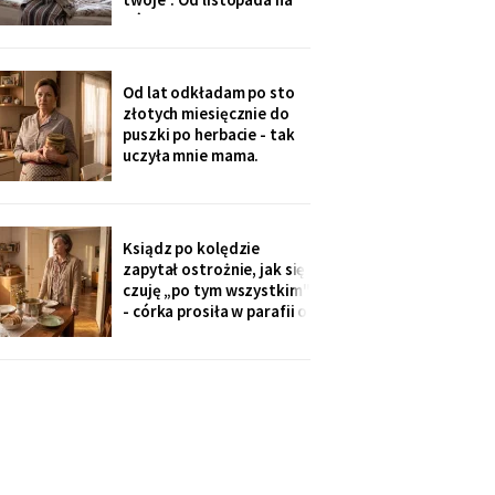
uczę się angielskiego
górze grzeje tylko jeden
kaloryfer, bo „ciepło i tak
idzie do góry - fizyka".
Rano w moim pokoju jest
Od lat odkładam po sto
czternaście stopni.
złotych miesięcznie do
Termometr przyniosła mi
puszki po herbacie - tak
wnuczka - ona
uczyła mnie mama.
Synowa trafiła na nią przy
„porządkach w mojej
kuchni". Teraz przy każdej
wizycie żartuje przy
Ksiądz po kolędzie
wszystkich: „u mamy
zapytał ostrożnie, jak się
bank, a my się męczymy z
czuję „po tym wszystkim"
kredytem". Puszkę
- córka prosiła w parafii o
modlitwę, bo „mama
zdziwaczała na starość i
odcina się od rodziny". To
ja co niedzielę czekam z
obiadem. Ostatni raz
przyszli we wrześniu.