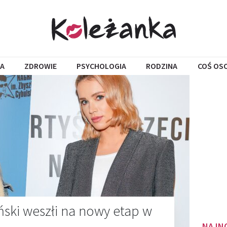
A
ZDROWIE
PSYCHOLOGIA
RODZINA
COŚ OS
ański weszłi na nowy etap w
NAJN