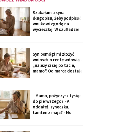
Szukałam u syna
długopisu, żeby podpisać
wnukowi zgodę na
wycieczkę. W szufladzie
leżały broszury trzech
domów seniora. Przy tym
pod Grójcem ktoś dopisał
ołówkiem: «od
Syn pomógł mi złożyć
stycznia?».
wniosek o rentę wdowią -
„należy ci się po tacie,
mamo". Od marca dostaję
czterysta złotych więcej.
I od marca syn co miesiąc
wyciąga rękę: „przecież
to tatowe pieniądze, a
- Mamo, pożyczysz tysiąc
tata by chciał pomagać
do pierwszego? - A
nam, nie tobie".
oddałeś, syneczku,
tamten z maja? - No
wiesz co, z tobą się nie da
rozmawiać. Odłożył
słuchawkę. Pięć minut