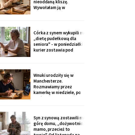
nieoddaną kliszę.
do tornistra jak
Wywołałam ją w
zakładzie przy rynku. Na
zdjęciach jezioro,
drewniany domek i
roześmiana kobieta przy
Córka z synem wykupili mi
ognisku. Na ostatniej
„dietę pudełkową dla
klatce on - młody, z
seniora" - w poniedziałki
wąsami, obejmuje ją
kurier zostawia pod
ramieniem.
drzwiami zgrzewkę na
cały tydzień. „Teraz nie
musisz gotować i
jesteśmy spokojni,
Wnuki urodziły się w
mamo". Od marca nikt nie
Manchesterze.
przyjechał. Na każdym
Rozmawiamy przez
pudełku naklejka: moje
kamerkę w niedziele, po
imię
pięć minut, bo „im się
nudzi". Ostatnio starszy
zapytał o coś po
angielsku, a syn
Syn z synową zostawili mi
przetłumaczył ze
górę domu, „dożywotnio,
śmiechem: „pyta, kim jest
mamo, przecież to
ta pani". Kupiłam zeszyt i
twoje". Od listopada na