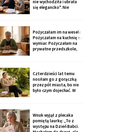
nie wychodziła i ubrała
nigdzie nie zgłaszaj,
się elegancko". Nie
chcesz mu zniszczyć
spałam całą noc - tak
samo zaczęło się u Krysi,
zanim zawieźli ją do
domu opieki. Przyjechali
Pożyczałam im na wesele.
z tortem i laptopem:
Pożyczałam na kuchnię na
bilety do Rzymu na moje
wymiar. Pożyczałam na
siedemdziesiąte
prywatne przedszkole,
urodziny
„bo Kubuś jest wrażliwy".
W zeszłym tygodniu
pierwszy raz w życiu to ja
poprosiłam o pożyczkę -
Czterdzieści lat temu
na okulary progresywne -
nosiłam go z gorączką
i usłyszałam, że „trzeba
przez pół miasta, bo nie
było sobie
było czym dojechać. W
zeszły wtorek
poprosiłam, żeby
podwiózł mnie na
prześwietlenie biodra.
Wnuk wyjął z plecaka
„Mamo, od tego jest
pomiętą laurkę: „To z
teraz taksówka dla
występu na Dzień Babci.
seniorów, zamów sobie".
Machałem do drzwi, ale