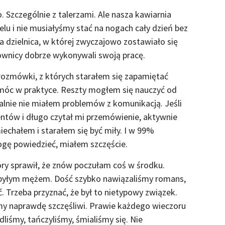
 Szczególnie z talerzami. Ale nasza kawiarnia
elu i nie musiałyśmy stać na nogach cały dzień bez
 dzielnica, w której zwyczajowo zostawiało się
cownicy dobrze wykonywali swoją pracę.
rozmówki, z których starałem się zapamiętać
omóc w praktyce. Reszty mogłem się nauczyć od
alnie nie miałem problemów z komunikacją. Jeśli
ientów i długo czytał mi przemówienie, aktywnie
iechałem i starałem się być miły. I w 99%
gę powiedzieć, miałem szczęście.
y sprawił, że znów poczułam coś w środku.
m byłym mężem. Dość szybko nawiązaliśmy romans,
 Trzeba przyznać, że był to nietypowy związek.
my naprawdę szczęśliwi. Prawie każdego wieczoru
liśmy, tańczyliśmy, śmialiśmy się. Nie