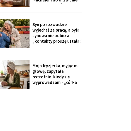
Zamówiłam - kierowca
nie przyszłaś". Żadnego
poczekał
zaproszenia nie
dostałam - przedszkole
przekazuje je przez
Syn po rozwodzie
rodziców. Córka
wyjechał za pracą, a była
wzruszyła ramionami:
synowa nie odbiera -
„No zapomniałam, mamo,
„kontakty proszę ustalać
tyle się teraz
przez adwokata".
Wnuków nie widziałam od
Wielkanocy. W czwartek
na rynku młodszy mnie
Moja fryzjerka, myjąc mi
zobaczył, wyrwał jej się z
głowę, zapytała
ręki i przybiegł. Zdążyłam
ostrożnie, kiedy się
tylko przytulić.
wyprowadzam - „córka
mówiła u nas w salonie,
że mieszkanie pójdzie na
sprzedaż, szuka już pani
czegoś mniejszego".
Niczego nie szukam. Nic
nie sprzedaję.