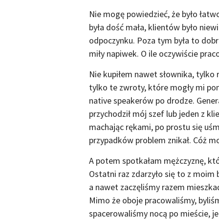
Nie mogę powiedzieć, że było łatwo.
była dość mała, klientów było niewi
odpoczynku. Poza tym była to dobra
miły napiwek. O ile oczywiście pra
Nie kupiłem nawet słownika, tylko 
tylko te zwroty, które mogły mi p
native speakerów po drodze. Gener
przychodził mój szef lub jeden z kl
machając rękami, po prostu się uśm
przypadków problem znikał. Cóż mo
A potem spotkałam mężczyznę, któr
Ostatni raz zdarzyło się to z moi
a nawet zaczęliśmy razem mieszkać.
Mimo że oboje pracowaliśmy, byliś
spacerowaliśmy nocą po mieście, jed