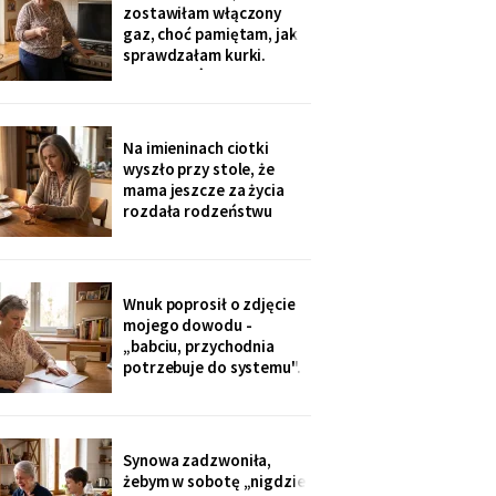
sąsiadkę stamtąd: „Co
zostawiłam włączony
weekend inni ludzie z
gaz, choć pamiętam, jak
walizkami, klucze w
sprawdzałam kurki.
skrzynce na szyfr.
Klucze, które „zgubiłam",
Obrotny ten
znalazła w mojej
lodówce. Wczoraj
sąsiadka wspomniała, że
Na imieninach ciotki
córka była u mnie we
wyszło przy stole, że
wtorek - kiedy ja
mama jeszcze za życia
siedziałam w przychodni.
rozdała rodzeństwu
Nigdy nie dawałam
pamiątki - medalik,
zegarek po ojcu, kopertę
dla najmłodszego. Ja
dostałam jej różaniec, po
Wnuk poprosił o zdjęcie
pogrzebie, z szuflady.
mojego dowodu -
Siostra wyjaśniła: „Ty i
„babciu, przychodnia
tak zawsze byłaś
potrzebuje do systemu".
ustawiona."
W czerwcu przyszło
wezwanie: chwilówka
przez internet, cztery
tysiące, na moje dane.
Synowa zadzwoniła,
Wnuk płakał, że odda.
żebym w sobotę „nigdzie
Córka na to: „tylko