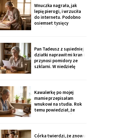
rozliczenie: „twoja
Wnuczka nagrała, jak
połowa za opiekunkę,
lepię pierogi, i wrzuciła
osiem tysięcy. Mama by
do internetu. Podobno
tak chciała".
osiemset tysięcy
wyświetleń - ludzie z
całej Polski piszą, że
przypominam im ich
babcie. Córka obejrzała
Pan Tadeusz z sąsiedniej
dwa razy i powiedziała
działki naprawił mi kran i
tylko: „Mamo, mogłaś
przynosi pomidory ze
chociaż zdjąć ten stary
szklarni. W niedzielę
fartuch".
dzieci przyjechały oboje,
bez wnuków, na
„poważną rozmowę o
przyszłości". Syn położył
Kawalerkę po mojej
na stole kartkę z
mamie przepisałam
punktami. Pierwszy
wnukowi na studia. Rok
przeczytałam do góry
temu powiedział, że
nogami
musiał ją sprzedać, „bo
nie dawał rady z
opłatami". W środę
spotkałam dawną
Córka twierdzi, że znowu