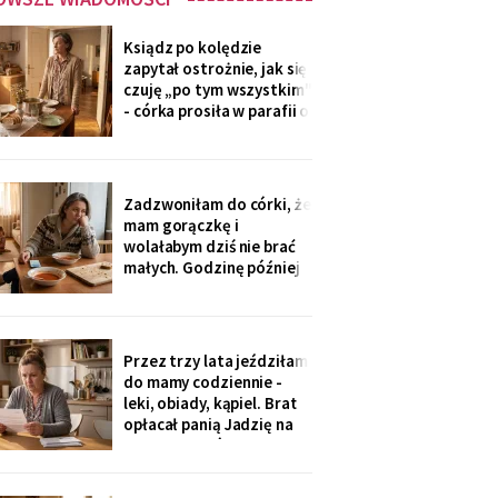
Ksiądz po kolędzie
zapytał ostrożnie, jak się
czuję „po tym wszystkim"
- córka prosiła w parafii o
modlitwę, bo „mama
zdziwaczała na starość i
odcina się od rodziny". To
ja co niedzielę czekam z
Zadzwoniłam do córki, że
obiadem. Ostatni raz
mam gorączkę i
przyszli we wrześniu.
wolałabym dziś nie brać
małych. Godzinę później
stali w drzwiach: „Mamo,
oni już przechorowali, nic
im nie będzie". O piątej
przyszedł SMS: „Podasz
Przez trzy lata jeździłam
im obiad? Wrócimy
do mamy codziennie -
głodni".
leki, obiady, kąpiel. Brat
opłacał panią Jadzię na
kilka poranków w
tygodniu. Tydzień po
pogrzebie przysłał mi