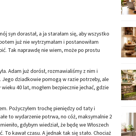
 mój syn dorastał, a ja starałam się, aby wszystko
e potem już nie wytrzymałam i postanowiłam
obić. Tak naprawdę nie wiem, może po prostu
zyła. Adam już dorósł, rozmawialiśmy z nim i
o. Jego dziadkowie pomogą w razie potrzeby, ale
 w wieku 40 lat, mogłem bezpiecznie jechać, gdzie
łem. Pożyczyłem trochę pieniędzy od taty i
całe to wydarzenie potrwa, no cóż, maksymalnie 2
e zmieniło, gdybym wiedział, że będę we Włoszech
ć. To kawał czasu. A jednak tak się stało. Chociaż