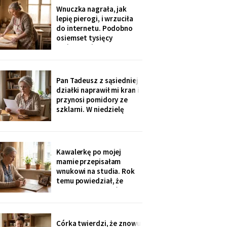
rozliczenie: „twoja
Wnuczka nagrała, jak
połowa za opiekunkę,
lepię pierogi, i wrzuciła
osiem tysięcy. Mama by
do internetu. Podobno
tak chciała".
osiemset tysięcy
wyświetleń - ludzie z
całej Polski piszą, że
przypominam im ich
babcie. Córka obejrzała
Pan Tadeusz z sąsiedniej
dwa razy i powiedziała
działki naprawił mi kran i
tylko: „Mamo, mogłaś
przynosi pomidory ze
chociaż zdjąć ten stary
szklarni. W niedzielę
fartuch".
dzieci przyjechały oboje,
bez wnuków, na
„poważną rozmowę o
przyszłości". Syn położył
Kawalerkę po mojej
na stole kartkę z
mamie przepisałam
punktami. Pierwszy
wnukowi na studia. Rok
przeczytałam do góry
temu powiedział, że
nogami
musiał ją sprzedać, „bo
nie dawał rady z
opłatami". W środę
spotkałam dawną
Córka twierdzi, że znowu