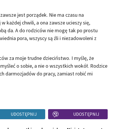
j zawsze jest porządek. Nie ma czasu na
 w każdej chwili, a ona zawsze ucieszy się,
sobą da. A do rodziców nie mogę tak po prostu
iednia pora, wszyscy są źli i niezadowoleni z
ców za moje trudne dzieciństwo. I myślę, że
omyśleć o sobie, a nie o wszystkich wokół. Rodzice
h darmozjadów do pracy, zamiast robić mi
UDOSTĘPNIJ
UDOSTĘPNIJ