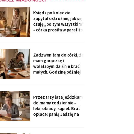
Ksiądz po kolędzie
zapytał ostrożnie, jak się
czuję „po tym wszystkim"
- córka prosiła w parafii o
modlitwę, bo „mama
zdziwaczała na starość i
odcina się od rodziny". To
ja co niedzielę czekam z
Zadzwoniłam do córki, że
obiadem. Ostatni raz
mam gorączkę i
przyszli we wrześniu.
wolałabym dziś nie brać
małych. Godzinę później
stali w drzwiach: „Mamo,
oni już przechorowali, nic
im nie będzie". O piątej
przyszedł SMS: „Podasz
Przez trzy lata jeździłam
im obiad? Wrócimy
do mamy codziennie -
głodni".
leki, obiady, kąpiel. Brat
opłacał panią Jadzię na
kilka poranków w
tygodniu. Tydzień po
pogrzebie przysłał mi