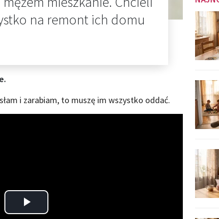
z mężem mieszkanie. Chcieli
ystko na remont ich domu
e.
rosłam i zarabiam, to muszę im wszystko oddać.
Play