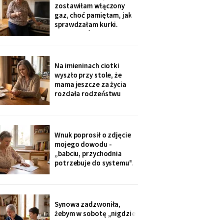
sąsiadkę stamtąd: „Co
zostawiłam włączony
weekend inni ludzie z
gaz, choć pamiętam, jak
walizkami, klucze w
sprawdzałam kurki.
skrzynce na szyfr.
Klucze, które „zgubiłam",
Obrotny ten
znalazła w mojej
lodówce. Wczoraj
sąsiadka wspomniała, że
Na imieninach ciotki
córka była u mnie we
wyszło przy stole, że
wtorek - kiedy ja
mama jeszcze za życia
siedziałam w przychodni.
rozdała rodzeństwu
Nigdy nie dawałam
pamiątki - medalik,
zegarek po ojcu, kopertę
dla najmłodszego. Ja
dostałam jej różaniec, po
Wnuk poprosił o zdjęcie
pogrzebie, z szuflady.
mojego dowodu -
Siostra wyjaśniła: „Ty i
„babciu, przychodnia
tak zawsze byłaś
potrzebuje do systemu".
ustawiona."
W czerwcu przyszło
wezwanie: chwilówka
przez internet, cztery
tysiące, na moje dane.
Synowa zadzwoniła,
Wnuk płakał, że odda.
żebym w sobotę „nigdzie
Córka na to: „tylko