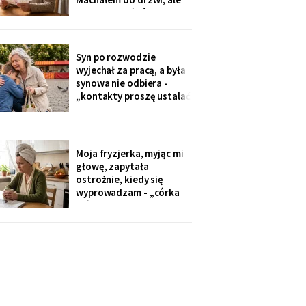
Zamówiłam - kierowca
nie przyszłaś". Żadnego
poczekał
zaproszenia nie
dostałam - przedszkole
przekazuje je przez
Syn po rozwodzie
rodziców. Córka
wyjechał za pracą, a była
wzruszyła ramionami:
synowa nie odbiera -
„No zapomniałam, mamo,
„kontakty proszę ustalać
tyle się teraz
przez adwokata".
Wnuków nie widziałam od
Wielkanocy. W czwartek
na rynku młodszy mnie
Moja fryzjerka, myjąc mi
zobaczył, wyrwał jej się z
głowę, zapytała
ręki i przybiegł. Zdążyłam
ostrożnie, kiedy się
tylko przytulić.
wyprowadzam - „córka
mówiła u nas w salonie,
że mieszkanie pójdzie na
sprzedaż, szuka już pani
czegoś mniejszego".
Niczego nie szukam. Nic
nie sprzedaję.