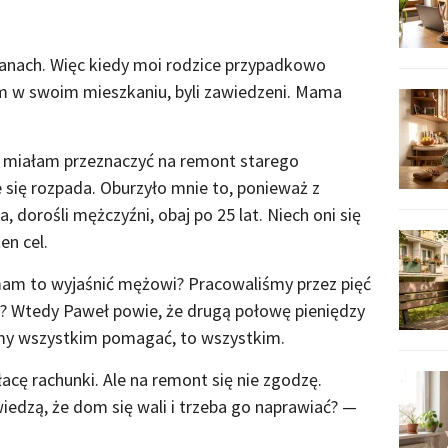
anach. Więc kiedy moi rodzice przypadkowo
em w swoim mieszkaniu, byli zawiedzeni. Mama
ze miałam przeznaczyć na remont starego
 się rozpada. Oburzyło mnie to, ponieważ z
 dorośli mężczyźni, obaj po 25 lat. Niech oni się
en cel.
mam to wyjaśnić mężowi? Pracowaliśmy przez pięć
e? Wtedy Paweł powie, że drugą połowę pieniędzy
my wszystkim pomagać, to wszystkim.
cę rachunki. Ale na remont się nie zgodzę.
wiedzą, że dom się wali i trzeba go naprawiać? —