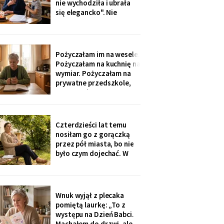
nie wychodziła i ubrała
nigdzie nie zgłaszaj,
się elegancko". Nie
chcesz mu zniszczyć
spałam całą noc - tak
samo zaczęło się u Krysi,
zanim zawieźli ją do
domu opieki. Przyjechali
Pożyczałam im na wesele.
z tortem i laptopem:
Pożyczałam na kuchnię na
bilety do Rzymu na moje
wymiar. Pożyczałam na
siedemdziesiąte
prywatne przedszkole,
urodziny
„bo Kubuś jest wrażliwy".
W zeszłym tygodniu
pierwszy raz w życiu to ja
poprosiłam o pożyczkę -
Czterdzieści lat temu
na okulary progresywne -
nosiłam go z gorączką
i usłyszałam, że „trzeba
przez pół miasta, bo nie
było sobie
było czym dojechać. W
zeszły wtorek
poprosiłam, żeby
podwiózł mnie na
prześwietlenie biodra.
Wnuk wyjął z plecaka
„Mamo, od tego jest
pomiętą laurkę: „To z
teraz taksówka dla
występu na Dzień Babci.
seniorów, zamów sobie".
Machałem do drzwi, ale