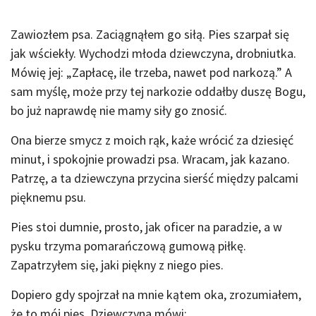
Zawiozłem psa. Zaciągnąłem go siłą. Pies szarpał się
jak wściekły. Wychodzi młoda dziewczyna, drobniutka.
Mówię jej: „Zapłacę, ile trzeba, nawet pod narkozą.” A
sam myślę, może przy tej narkozie oddałby duszę Bogu,
bo już naprawdę nie mamy siły go znosić.
Ona bierze smycz z moich rąk, każe wrócić za dziesięć
minut, i spokojnie prowadzi psa. Wracam, jak kazano.
Patrzę, a ta dziewczyna przycina sierść między palcami
pięknemu psu.
Pies stoi dumnie, prosto, jak oficer na paradzie, a w
pysku trzyma pomarańczową gumową piłkę.
Zapatrzyłem się, jaki piękny z niego pies.
Dopiero gdy spojrzał na mnie kątem oka, zrozumiałem,
że to mój pies. Dziewczyna mówi: