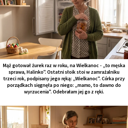
Mąż gotował żurek raz w roku, na Wielkanoc - „to męska
sprawa, Halinko". Ostatni słoik stoi w zamrażalniku
trzeci rok, podpisany jego ręką: „Wielkanoc". Córka przy
porządkach sięgnęła po niego: „mamo, to dawno do
wyrzucenia". Odebrałam jej go z ręki.