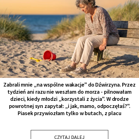
Zabrali mnie „na wspólne wakacje" do Dźwirzyna. Przez
tydzień ani razu nie weszłam do morza - pilnowałam
dzieci, kiedy młodzi „korzystali z życia". W drodze
powrotnej syn zapytał: „i jak, mamo, odpoczęłaś?".
Piasek przywiozłam tylko w butach, z placu
CZYTAJ DALEJ