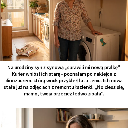
Na urodziny syn z synową „sprawili mi nową pralkę".
Kurier wniósł ich starą - poznałam po naklejce z
dinozaurem, którą wnuk przykleił lata temu. Ich nowa
stała już na zdjęciach z remontu łazienki. „No ciesz się,
mamo, twoja przecież ledwo zipała".