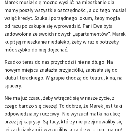
Marek musiał się mocno wysilić: na mieszkanie dla
mamy poszły wszystkie oszczędności, a do tego musiał
wziąć kredyt. Szukali porządnego lokum, żeby mogła
od razu po zakupie się wprowadzić. Pani Ewa była
zadowolona ze swoich nowych „apartamentów”. Marek
kupił jej mieszkanie niedaleko, żeby w razie potrzeby
móc szybko do niej dojechać.
Rzadko teraz do nas przychodzi i nie na długo. Na
nowym miejscu znalazła przyjaciółki, zapisała się do
klubu literackiego. W grupie chodzą do teatru, kina, na
spacery.
Nie ma już czasu, żeby wtrącać się w nasze życie, z
czego bardzo się cieszę! To dobrze, że Marek jest taki
odpowiedzialny i uczciwy! Nie wyrzucił matki na ulicę
przez jej kaprysy! Są tacy, którzy nie przejmowaliby się
jej zachciankami i wyrzuciliby ją za drzwi – i pa, mamo!