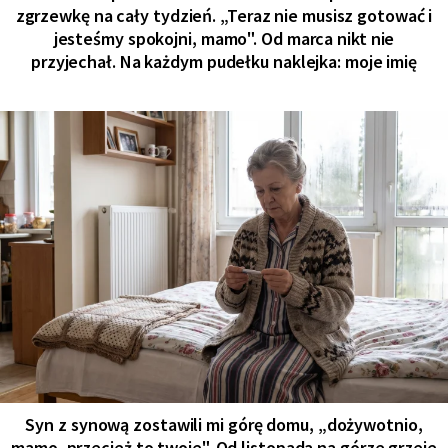
zgrzewkę na cały tydzień. „Teraz nie musisz gotować i
jesteśmy spokojni, mamo". Od marca nikt nie
przyjechał. Na każdym pudełku naklejka: moje imię
Syn z synową zostawili mi górę domu, „dożywotnio,
mamo, przecież to twoje". Od listopada na górze grzeje