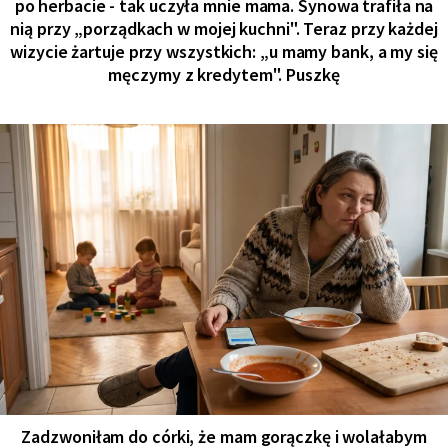
po herbacie - tak uczyła mnie mama. Synowa trafiła na
nią przy „porządkach w mojej kuchni". Teraz przy każdej
wizycie żartuje przy wszystkich: „u mamy bank, a my się
męczymy z kredytem". Puszkę
Zadzwoniłam do córki, że mam gorączkę i wolałabym