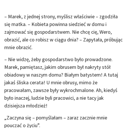
– Marek, z jednej strony, myślisz właściwie – zgodziła
się matka. – Kobieta powinna siedzieć w domu i
zajmować się gospodarstwem. Nie chcę cię, Wero,
obrazić, ale co robisz w ciągu dnia? – Zapytała, próbując
mnie obrazić.
– Nie widzę, żeby gospodarstwo było prowadzone.
Marek, pamiętasz, jakim obrusem był nakryty stół
obiadowy w naszym domu? Białym batystem! A tutaj
jakaś śliska cerata! U mnie obrusy, mimo że
pracowałam, zawsze były wykrochmalone. Ah, kiedyś
było inaczej, ludzie byli pracowici, a nie tacy jak
dzisiejsza młodzież!
„Zaczyna się – pomyślałam – zaraz zacznie mnie
pouczać o życiu”.