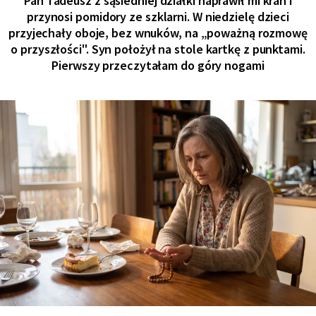
Pan Tadeusz z sąsiedniej działki naprawił mi kran i
przynosi pomidory ze szklarni. W niedzielę dzieci
przyjechały oboje, bez wnuków, na „poważną rozmowę
o przyszłości". Syn położył na stole kartkę z punktami.
Pierwszy przeczytałam do góry nogami