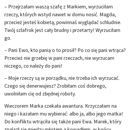
– Przejrzałam waszą szafę z Markiem, wyrzuciłam
rzeczy, których wstyd nawet w domu nosić. Magda,
przecież jesteś kobietą, powinnaś wyglądać schludnie.
Twój szlafrok jest cały brudny i przetarty! Wyrzuciłam
go.
– Pani Ewo, kto panią o to prosił? Po co się pani wtrąca?
Przecież nie grzebię w pani rzeczach, nie wyrzucam
niczego, co należy do pani!
– Moje rzeczy są w porządku, nie trzeba ich wyrzucać.
Czego się denerwujesz? Zrobiłam coś dobrego,
uwolniłam cię od zbędnej roboty.
Wieczorem Marka czekała awantura. Krzyczałam na
niego i kazałam mu wybierać: albo ja, albo jego matka!
Do konfliktu wtrąciła się także pani Ewa. Marek, który
znalazł się między młotem a kowadłem, w końcu