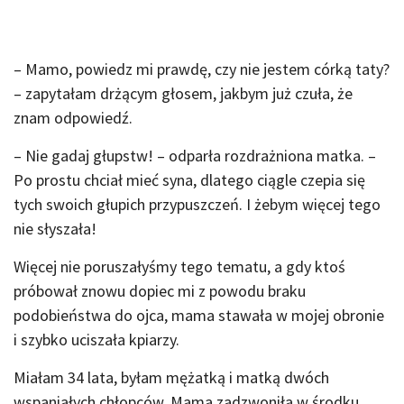
– Mamo, powiedz mi prawdę, czy nie jestem córką taty?
– zapytałam drżącym głosem, jakbym już czuła, że
znam odpowiedź.
– Nie gadaj głupstw! – odparła rozdrażniona matka. –
Po prostu chciał mieć syna, dlatego ciągle czepia się
tych swoich głupich przypuszczeń. I żebym więcej tego
nie słyszała!
Więcej nie poruszałyśmy tego tematu, a gdy ktoś
próbował znowu dopiec mi z powodu braku
podobieństwa do ojca, mama stawała w mojej obronie
i szybko uciszała kpiarzy.
Miałam 34 lata, byłam mężatką i matką dwóch
wspaniałych chłopców. Mama zadzwoniła w środku