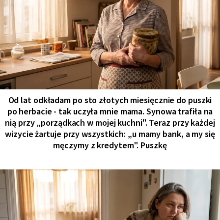
Od lat odkładam po sto złotych miesięcznie do puszki
po herbacie - tak uczyła mnie mama. Synowa trafiła na
nią przy „porządkach w mojej kuchni". Teraz przy każdej
wizycie żartuje przy wszystkich: „u mamy bank, a my się
męczymy z kredytem". Puszkę