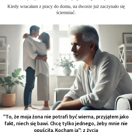
Kiedy wracałam z pracy do domu, na dworze już zaczynało się
ściemniać.
"To, że moja żona nie potrafi być wierna, przyjąłem jako
fakt, niech się bawi. Chcę tylko jednego, żeby mnie nie
opuściła. Kocham ją": z życia