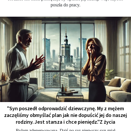
poszła do pracy.
"Syn poszedł odprowadzić dziewczynę. My z mężem
zaczęliśmy obmyślać plan jak nie dopuścić jej do naszej
rodziny. Jest starsza i chce pieniędz."Z życia
Byłam zdenerwowana. Dziś po raz pierwszy syn miał