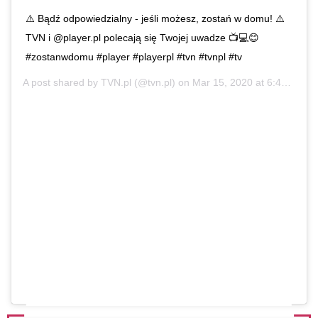
⚠️ Bądź odpowiedzialny - jeśli możesz, zostań w domu! ⚠️
TVN i @player.pl polecają się Twojej uwadze 📺💻😊
#zostanwdomu #player #playerpl #tvn #tvnpl #tv
A post shared by
TVN.pl
(@tvn.pl) on
Mar 15, 2020 at 6:45am PDT