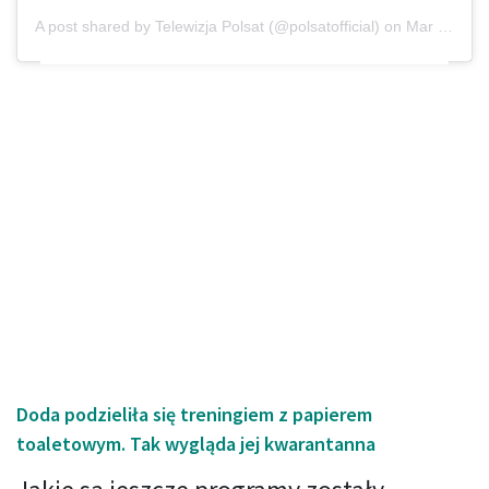
A post shared by
Telewizja Polsat
(@polsatofficial) on
Mar 13, 2020 at 2:27pm PDT
Doda podzieliła się treningiem z papierem
toaletowym. Tak wygląda jej kwarantanna