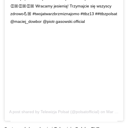
👏🏼👏🏼👏🏼 Wracamy jesienią! Trzymajcie się wszyscy
zdrowo💪🏼 #twojatwarzbrzmiznajomo #ttbz13 ##ttbzpolsat
@maciej_dowbor @piotr.gasowski.official
A post shared by
Telewizja Polsat
(@polsatofficial) on
Mar 14, 2020 at 4:21pm PDT