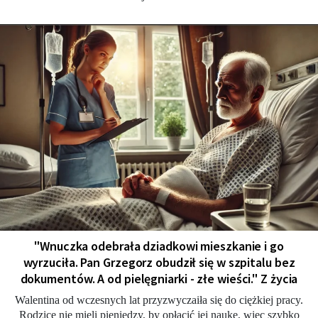
"Wnuczka odebrała dziadkowi mieszkanie i go
wyrzuciła. Pan Grzegorz obudził się w szpitalu bez
dokumentów. A od pielęgniarki - złe wieści." Z życia
Walentina od wczesnych lat przyzwyczaiła się do ciężkiej pracy.
Rodzice nie mieli pieniędzy, by opłacić jej naukę, więc szybko