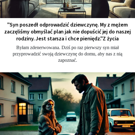
"Syn poszedł odprowadzić dziewczynę. My z mężem
zaczęliśmy obmyślać plan jak nie dopuścić jej do naszej
rodziny. Jest starsza i chce pieniędz."Z życia
Byłam zdenerwowana. Dziś po raz pierwszy syn miał
przyprowadzić swoją dziewczynę do domu, aby nas z nią
zapoznać.