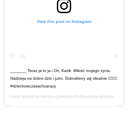
View this post on Instagram
_______ Teraz ja to ja i On, Kazik. Miłość mojego życia.
Nadzieja na dobre dziś i jutro. Dobraliśmy się idealnie 👩‍❤️‍💋‍👨
#dzieckowczasachzarazy
A post shared by
martyna gliwińska ®
(@martyna.gliwinska) on
Ap