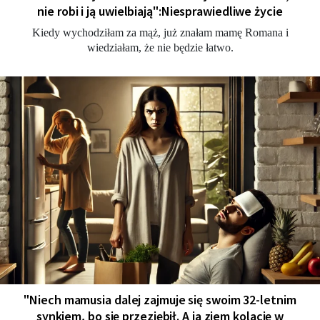
nie robi i ją uwielbiają":Niesprawiedliwe życie
Kiedy wychodziłam za mąż, już znałam mamę Romana i
wiedziałam, że nie będzie łatwo.
"Niech mamusia dalej zajmuje się swoim 32-letnim
synkiem, bo się przeziębił. A ja zjem kolację w