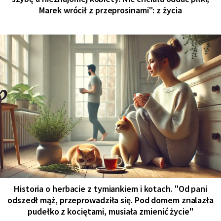
Marek wrócił z przeprosinami": z życia
Historia o herbacie z tymiankiem i kotach. "Od pani
odszedł mąż, przeprowadziła się. Pod domem znalazła
pudełko z kociętami, musiała zmienić życie"