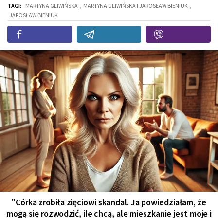
TAGI:
MARTYNA GLIWIŃSKA
,
MARTYNA GLIWIŃSKA I JAROSŁAW BIENIUK
,
JAROSŁAW BIENIUK
"Córka zrobiła zięciowi skandal. Ja powiedziałam, że
mogą się rozwodzić, ile chcą, ale mieszkanie jest moje i