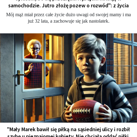
samochodzie. Jutro złożę pozew o rozwód": z życia
Mój mąż miał przez całe życie dużo uwagi od swojej mamy i ma
już 32 lata, a zachowuje się jak nastolatek.
"Mały Marek bawił się piłką na sąsiedniej ulicy i rozbił
szybę u nieznajomej kobiety. Nie chciała oddać piłki,