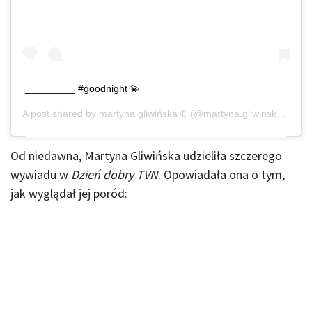
_________ #goodnight 💫
A post shared by
martyna gliwińska ®
(@martyna.gliwinska) on
O
Od niedawna, Martyna Gliwińska udzieliła szczerego
wywiadu w
Dzień dobry TVN
. Opowiadała ona o tym,
jak wyglądał jej poród: