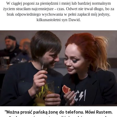
W ciągłej pogoni za pieniędzmi i mniej lub bardziej normalnym
życiem straciłam najcenniejsze - czas. Odwet nie trwał długo, bo za
brak odpowiedniego wychowania w pełni zapłacił mój jedyny,
kilkunastoletni syn Dawid.
"Można prosić pańską żonę do telefonu. Mówi Rustem.